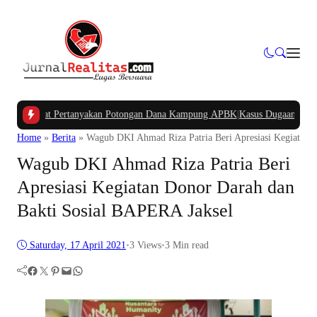
Barat Pertanyakan Potongan Dana Kampung APBK
|
Kasus Dugaan Pelanggaran 
Home
»
Berita
»
Wagub DKI Ahmad Riza Patria Beri Apresiasi Kegiatan 
Wagub DKI Ahmad Riza Patria Beri
Apresiasi Kegiatan Donor Darah dan
Bakti Sosial BAPERA Jaksel
Saturday, 17 April 2021
•
3
Views
•
3 Min read
Facebook
Twitter
Pinterest
Mail
WhatsApp