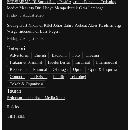
​FORSIMEMA-RI Soroti Sikap Pasif Aparatur Peradilan Terhadap
Media: Menutup Diri Hanya Memperburuk Citra Lembaga
Friday, 7 August 2026
Sidang Isbat Nikah di KJRI Johor Bahru Perkuat Akses Keadilan bagi
Warga Indonesia di Luar Negeri
Friday, 7 August 2026
Kategori
Advertorial
Daerah
Ekonomi
Foto
Hiburan
Hukum & Kriminal
Indeks Berita
Inspiratif
Internasional
Kepolisian
Nasional
Olahraga
Opini
Opini & Inspirasi
Otomotif
Pariwisata
Politik
Teknologi
Tokoh & Organisasi
Tautan
Pedoman Pemberitaan Media Siber
Redaksi
Tarif Iklan