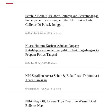
Setahun Berlalu, Pelapor Pertanyakan Perkembangan
Penanganan Kasus Pengambilan Unit Paksa Debt
Colletor Di Polsek Jonggol
Thursday, 6 August 2026
•
15 Views
Kuasa Hukum Korban Adukan Dugaan
Ketidakprofesionalan Penyidik Polsek Pagedangan ke
Propam Polres Tangsel
Friday, 31 July 2026
•
10 Views
KPI Sesalkan Acara Sahur & Buka Puasa Didominasi
Acara Lawakan
Wednesday, 17 July 2013
•
10 Views
NBA Play Off, Drama Tiga Overtime Warnai Duel
Bulls vs Nets