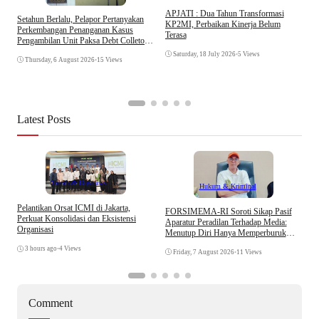
APJATI : Dua Tahun Transformasi
Setahun Berlalu, Pelapor Pertanyakan
KP2MI, Perbaikan Kinerja Belum
Perkembangan Penanganan Kasus
Terasa
Pengambilan Unit Paksa Debt Colletor
E
Di Polsek Jonggol
I
Saturday, 18 July 2026
•
5 Views
Thursday, 6 August 2026
•
15 Views
A
Latest Posts
Tokoh & Organisasi
Hukum & Kriminal
Pelantikan Orsat ICMI di Jakarta,
S
​FORSIMEMA-RI Soroti Sikap Pasif
Perkuat Konsolidasi dan Eksistensi
B
Aparatur Peradilan Terhadap Media:
Organisasi
W
Menutup Diri Hanya Memperburuk
Citra Lembaga
3 hours ago
•
4 Views
Friday, 7 August 2026
•
11 Views
Comment