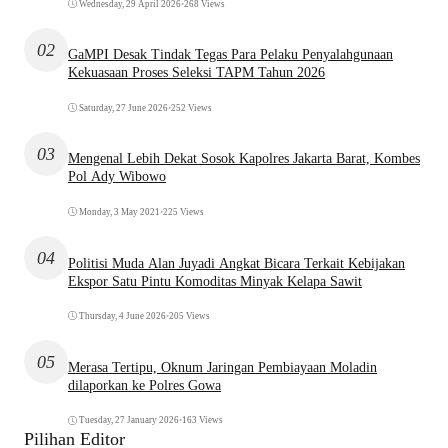
Wednesday, 29 April 2026
•
268 Views
02
GaMPI Desak Tindak Tegas Para Pelaku Penyalahgunaan
Kekuasaan Proses Seleksi TAPM Tahun 2026
Saturday, 27 June 2026
•
252 Views
03
Mengenal Lebih Dekat Sosok Kapolres Jakarta Barat, Kombes
Pol Ady Wibowo
Monday, 3 May 2021
•
225 Views
04
Politisi Muda Alan Juyadi Angkat Bicara Terkait Kebijakan
Ekspor Satu Pintu Komoditas Minyak Kelapa Sawit
Thursday, 4 June 2026
•
205 Views
05
Merasa Tertipu, Oknum Jaringan Pembiayaan Moladin
dilaporkan ke Polres Gowa
Tuesday, 27 January 2026
•
163 Views
Pilihan Editor