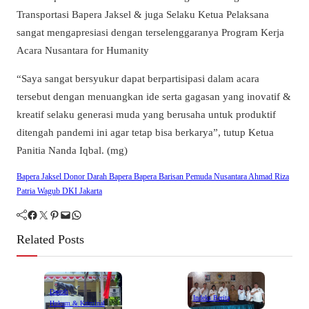
Transportasi Bapera Jaksel & juga Selaku Ketua Pelaksana
sangat mengapresiasi dengan terselenggaranya Program Kerja
Acara Nusantara for Humanity
“Saya sangat bersyukur dapat berpartisipasi dalam acara
tersebut dengan menuangkan ide serta gagasan yang inovatif &
kreatif selaku generasi muda yang berusaha untuk produktif
ditengah pandemi ini agar tetap bisa berkarya”, tutup Ketua
Panitia Nanda Iqbal. (mg)
Bapera Jaksel Donor Darah Bapera Bapera Barisan Pemuda Nusantara Ahmad Riza
Patria Wagub DKI Jakarta
Facebook
Twitter
Pinterest
Mail
WhatsApp
Related Posts
Daerah
Indeks Berita
Hukum & Kriminal