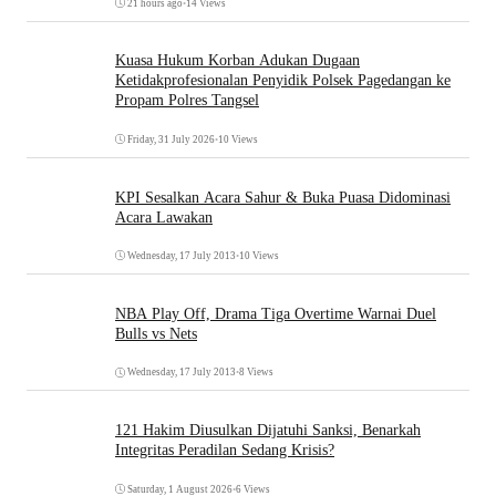
21 hours ago
•
14 Views
Kuasa Hukum Korban Adukan Dugaan
Ketidakprofesionalan Penyidik Polsek Pagedangan ke
Propam Polres Tangsel
Friday, 31 July 2026
•
10 Views
KPI Sesalkan Acara Sahur & Buka Puasa Didominasi
Acara Lawakan
Wednesday, 17 July 2013
•
10 Views
NBA Play Off, Drama Tiga Overtime Warnai Duel
Bulls vs Nets
Wednesday, 17 July 2013
•
8 Views
121 Hakim Diusulkan Dijatuhi Sanksi, Benarkah
Integritas Peradilan Sedang Krisis?
Saturday, 1 August 2026
•
6 Views