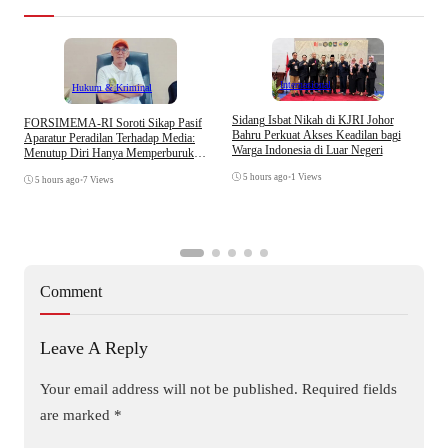
Internasional
Hukum & Kriminal
S
Sidang Isbat Nikah di KJRI Johor
​FORSIMEMA-RI Soroti Sikap Pasif
P
Bahru Perkuat Akses Keadilan bagi
Aparatur Peradilan Terhadap Media:
P
Warga Indonesia di Luar Negeri
Menutup Diri Hanya Memperburuk
D
Citra Lembaga
5 hours ago
•
1 Views
5 hours ago
•
7 Views
Comment
Leave A Reply
Your email address will not be published.
Required fields
are marked
*