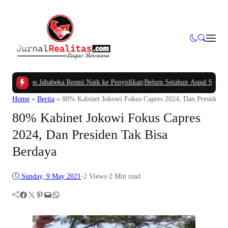
Utilitas Jababeka Resmi Naik ke Penyidikan
|
Belum Setahun Aspal Sudah Rusak
Home
»
Berita
»
80% Kabinet Jokowi Fokus Capres 2024, Dan Presiden T
80% Kabinet Jokowi Fokus Capres
2024, Dan Presiden Tak Bisa
Berdaya
Sunday, 9 May 2021
•
2
Views
•
2 Min read
Facebook
Twitter
Pinterest
Mail
WhatsApp