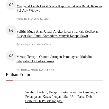
03
Mengenal Lebih Dekat Sosok Kapolres Jakarta Barat, Kombes
Pol Ady Wibowo
Monday, 3 May 2021
•
223 Views
04
Politisi Muda Alan Juyadi Angkat Bicara Terkait Kebijakan
Ekspor Satu Pintu Komoditas Minyak Kelapa Sawit
Thursday, 4 June 2026
•
204 Views
05
Merasa Tertipu, Oknum Jaringan Pembiayaan Moladin
dilaporkan ke Polres Gowa
Tuesday, 27 January 2026
•
162 Views
Pilihan Editor
Setahun Berlalu, Pelapor Pertanyakan Perkembangan
Penanganan Kasus Pengambilan Unit Paksa Debt
Colletor Di Polsek Jonggol