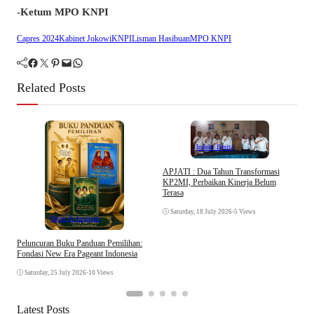
-Ketum MPO KNPI
Capres 2024
Kabinet Jokowi
KNPI
Lisman Hasibuan
MPO KNPI
Facebook
Twitter
Pinterest
Mail
WhatsApp
Related Posts
Indeks Berita
APJATI : Dua Tahun Transformasi
KP2MI, Perbaikan Kinerja Belum
D
Terasa
K
Saturday, 18 July 2026
•
5 Views
Opini & Inspirasi
Peluncuran Buku Panduan Pemilihan:
Fondasi New Era Pageant Indonesia
Saturday, 25 July 2026
•
10 Views
Latest Posts