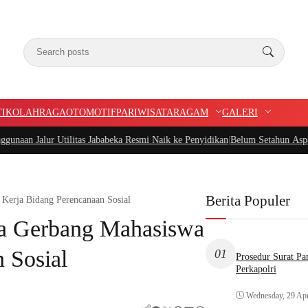
TIK
OLAHRAGA
OTOMOTIF
PARIWISATA
RAGAM
GALERI
tilitas Jababeka Resmi Naik ke Penyidikan
|
Belum Setahun Aspal Sudah Rusak,
Berita Populer
erja Bidang Perencanaan Sosial
a Gerbang Mahasiswa
 Sosial
01
Prosedur Surat P
Perkapolri
Wednesday, 29 Apr