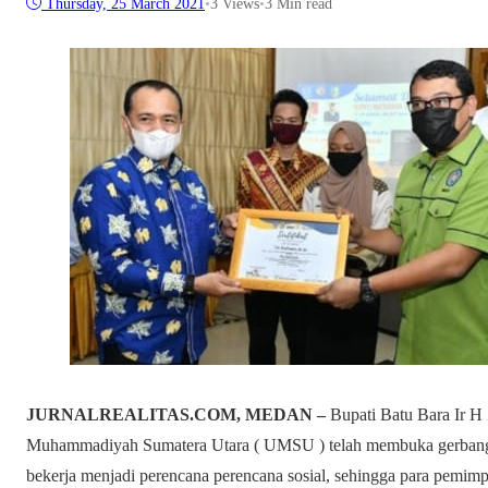
Thursday, 25 March 2021
•
3
Views
•
3 Min read
JURNALREALITAS.COM, MEDAN –
Bupati Batu Bara Ir H
Muhammadiyah Sumatera Utara ( UMSU ) telah membuka gerbang
bekerja menjadi perencana perencana sosial, sehingga para pemimp