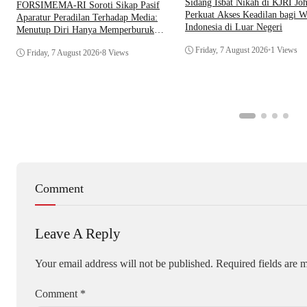
Sidang Isbat Nikah di KJRI Jo
​FORSIMEMA-RI Soroti Sikap Pasif
Perkuat Akses Keadilan bagi W
Aparatur Peradilan Terhadap Media:
Indonesia di Luar Negeri
Menutup Diri Hanya Memperburuk
Citra Lembaga
Friday, 7 August 2026
•
1 Views
Friday, 7 August 2026
•
8 Views
Comment
Leave A Reply
Your email address will not be published.
Required fields are
Comment
*