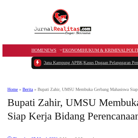
HOME
NEWS
EKONOMI
HUKUM & KRIMINAL
POLI
n Potongan Dana Kampung APBK
|
Kasus Dugaan Pelanggaran Penggunaan Jalur U
Home
»
Berita
»
Bupati Zahir, UMSU Membuka Gerbang Mahasiswa Siap K
Bupati Zahir, UMSU Membuk
Siap Kerja Bidang Perencanaan