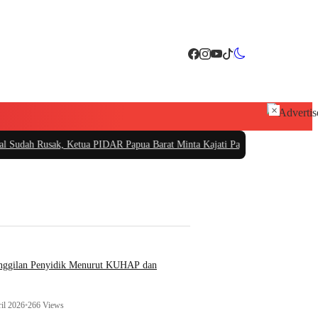
×
 Ketua PIDAR Papua Barat Minta Kajati Papua Periksa PT. Fajar Papua
|
PT Sa
anggilan Penyidik Menurut KUHAP dan
il 2026
•
266 Views