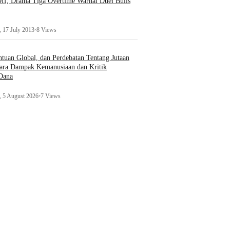
ff, Drama Tiga Overtime Warnai Duel Bulls
 17 July 2013
•
8 Views
uan Global, dan Perdebatan Tentang Jutaan
ara Dampak Kemanusiaan dan Kritik
 Dana
 5 August 2026
•
7 Views