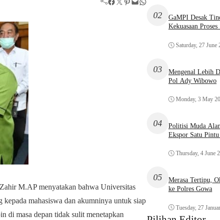
Facebook
Twitter
Pinterest
Mail
WhatsApp
02
GaMPI Desak Tind
Kekuasaan Proses
Saturday, 27 June
03
Mengenal Lebih De
Pol Ady Wibowo
Monday, 3 May 2
04
Politisi Muda Ala
Ekspor Satu Pint
Thursday, 4 June 
05
Merasa Tertipu, 
 Zahir M.AP menyatakan bahwa Universitas
ke Polres Gowa
 kepada mahasiswa dan akumninya untuk siap
Tuesday, 27 Janua
in di masa depan tidak sulit menetapkan
Pilihan Editor