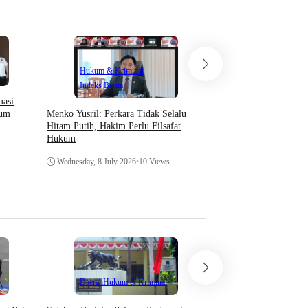
Hukum & Kriminal
Daerah
Hiburan
Indeks Berita
masi
Wagub Sulut Terima M
Menko Yusril: Perkara Tidak Selalu
lum
Seni Femmy Mokosola
Hitam Putih, Hakim Perlu Filsafat
Sanggar Torang Bisa Su
Hukum
Friday, 3 July 2026
•
66 V
Wednesday, 8 July 2026
•
10 Views
Teknologi
Daerah
Hukum & Kriminal
Asosiasi AI Bekali Apa