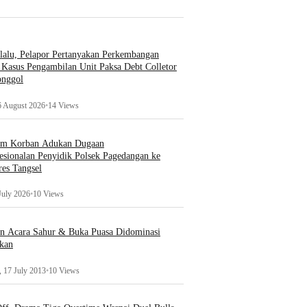
lalu, Pelapor Pertanyakan Perkembangan
Kasus Pengambilan Unit Paksa Debt Colletor
onggol
6 August 2026
•
14 Views
um Korban Adukan Dugaan
esionalan Penyidik Polsek Pagedangan ke
es Tangsel
July 2026
•
10 Views
an Acara Sahur & Buka Puasa Didominasi
kan
 17 July 2013
•
10 Views