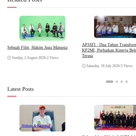
Indeks Berita
Hiburan
APJATI : Dua Tahun Transfor
Sebuah Film, Hakim Juga Manusia
KP2MI, Perbaikan Kinerja Be
Terasa
Sunday, 2 August 2026
•
2 Views
Saturday, 18 July 2026
•
5 Views
Latest Posts
Internasional
Hukum & Kriminal