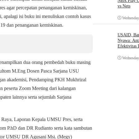
NBA Play O
vs Nets
s agar percepatan penanganan kemiskinan,
i, apalagi isi buku ini menuliskan contoh kasus
Wednesday,
 19 dan penanganan kemiskinan.
USAID, Bant
Nyawa: Ant
Efektivitas
Wednesday,
 menampilkan dua orang pembedah buku masing
Gultom M.Eng Dosen Pasca Sarjana USU
gan akademisi, Pendamping PKH Mukhrizal
an peserta Zoom Meeting dari kalangan
paten lainnya serta sejumlah Sarjana
a Raya, Laporan Kepala UMSU Pres, serta
ltom P.hD dan DR Rudianto serta kata sambutan
ektor UMSU DR Agusani Msi. (Megy)