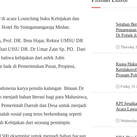
P di acara Lounching buku Kebijakan dan
Setahun Ber
i Hotel Jln Sisingamangaraja Medan.
Penanganan 
Di Polsek J
ra, Prof. DR. Ibnu Hajar, Rektor UMSU DR
Thursday, 
Dari UISU DR. Dr Umar Zain Sp. PD, Dari
n bahwa kebijakan dari asfek Adm
Kuasa Huk
baik di Pemerintahan Pusat, Propinsi,
Ketidakprof
Propam Polr
Friday, 31 
Indonesia karya penulis kalangan Ilmuan Dr
 menjadi bahan literasi bagi para Mahasiswa,
KPI Sesalk
 Pemerintah Daerah dan Desa untuk menjadi
Acara Lawa
ah sosial yang terus berkembang seperti
Wednesday,
uah Kebijakan dari seorang pemimpin.
ni 1500 eksemplar untuk menjadi bahan bacaan