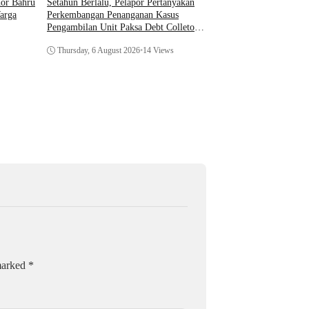
Setahun Berlalu, Pelapor Pertanyakan
hor Bahru
Optimalkan Kecerdasan
Perkembangan Penanganan Kasus
arga
Dukung Kinerja
Pengambilan Unit Paksa Debt Colletor
Di Polsek Jonggol
Thursday, 6 August 202
Thursday, 6 August 2026
•
14 Views
 marked
*