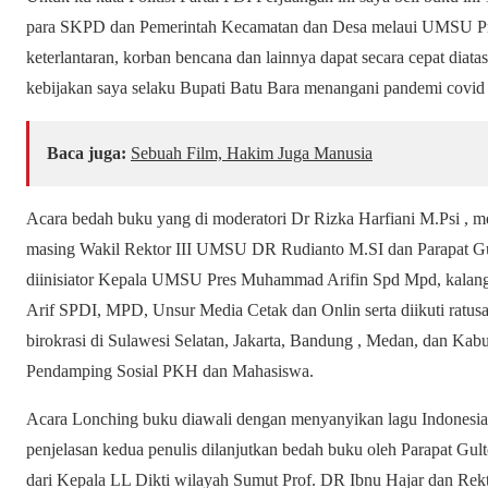
para SKPD dan Pemerintah Kecamatan dan Desa melaui UMSU Pre
keterlantaran, korban bencana dan lainnya dapat secara cepat diatas
kebijakan saya selaku Bupati Batu Bara menangani pandemi covid
Baca juga:
Sebuah Film, Hakim Juga Manusia
Acara bedah buku yang di moderatori Dr Rizka Harfiani M.Psi ,
masing Wakil Rektor III UMSU DR Rudianto M.SI dan Parapat 
diinisiator Kepala UMSU Pres Muhammad Arifin Spd Mpd, kalan
Arif SPDI, MPD, Unsur Media Cetak dan Onlin serta diikuti ratus
birokrasi di Sulawesi Selatan, Jakarta, Bandung , Medan, dan Kabu
Pendamping Sosial PKH dan Mahasiswa.
Acara Lonching buku diawali dengan menyanyikan lagu Indonesi
penjelasan kedua penulis dilanjutkan bedah buku oleh Parapat Gu
dari Kepala LL Dikti wilayah Sumut Prof. DR Ibnu Hajar dan R