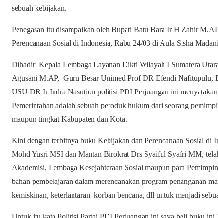
sebuah kebijakan.
Penegasan itu disampaikan oleh Bupati Batu Bara Ir H Zahir M.A
Perencanaan Sosial di Indonesia, Rabu 24/03 di Aula Sisha Madan
Dihadiri Kepala Lembaga Layanan Dikti Wilayah I Sumatera Uta
Agusani M.AP, Guru Besar Unimed Prof DR Efendi Nafitupulu, 
USU DR Ir Indra Nasution politisi PDI Perjuangan ini menyataka
Pemerintahan adalah sebuah peroduk hukum dari seorang pemimpin 
maupun tingkat Kabupaten dan Kota.
Kini dengan terbitnya buku Kebijakan dan Perencanaan Sosial di 
Mohd Yusri MSI dan Mantan Birokrat Drs Syaiful Syafri MM, telah
Akademisi, Lembaga Kesejahteraan Sosial maupun para Pemimpin
bahan pembelajaran dalam merencanakan program penanganan masal
kemiskinan, keterlantaran, korban bencana, dll untuk menjadi seb
Untuk itu kata Politisi Partai PDI Perjuangan ini saya beli buku i