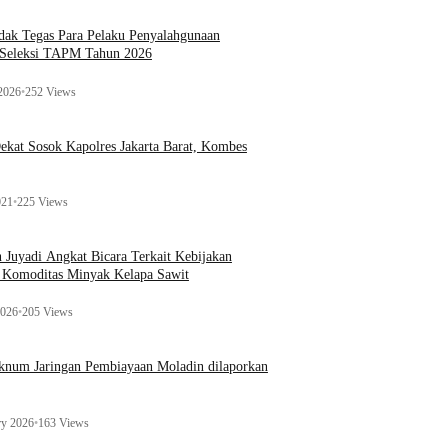
ak Tegas Para Pelaku Penyalahgunaan
 Seleksi TAPM Tahun 2026
 2026
•
252 Views
kat Sosok Kapolres Jakarta Barat, Kombes
021
•
225 Views
n Juyadi Angkat Bicara Terkait Kebijakan
u Komoditas Minyak Kelapa Sawit
2026
•
205 Views
Oknum Jaringan Pembiayaan Moladin dilaporkan
ry 2026
•
163 Views