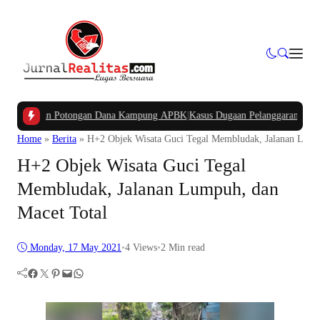
anyakan Potongan Dana Kampung APBK
|
Kasus Dugaan Pelanggaran Penggunaan 
Home
»
Berita
»
H+2 Objek Wisata Guci Tegal Membludak, Jalanan Lump
H+2 Objek Wisata Guci Tegal
Membludak, Jalanan Lumpuh, dan
Macet Total
Monday, 17 May 2021
•
4
Views
•
2 Min read
Facebook
Twitter
Pinterest
Mail
WhatsApp