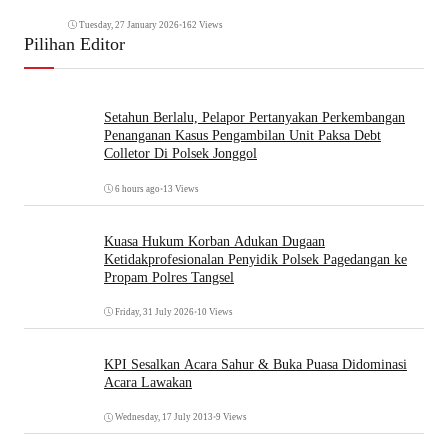
Tuesday, 27 January 2026
•
162 Views
Pilihan Editor
Setahun Berlalu, Pelapor Pertanyakan Perkembangan
Penanganan Kasus Pengambilan Unit Paksa Debt
Colletor Di Polsek Jonggol
6 hours ago
•
13 Views
Kuasa Hukum Korban Adukan Dugaan
Ketidakprofesionalan Penyidik Polsek Pagedangan ke
Propam Polres Tangsel
Friday, 31 July 2026
•
10 Views
KPI Sesalkan Acara Sahur & Buka Puasa Didominasi
Acara Lawakan
Wednesday, 17 July 2013
•
9 Views