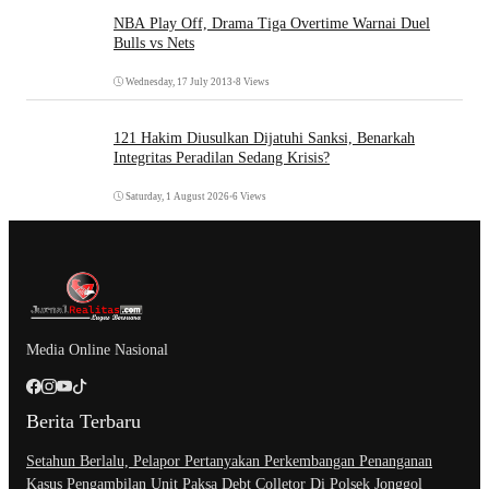
NBA Play Off, Drama Tiga Overtime Warnai Duel
Bulls vs Nets
Wednesday, 17 July 2013
•
8 Views
121 Hakim Diusulkan Dijatuhi Sanksi, Benarkah
Integritas Peradilan Sedang Krisis?
Saturday, 1 August 2026
•
6 Views
Media Online Nasional
Berita Terbaru
Setahun Berlalu, Pelapor Pertanyakan Perkembangan Penanganan
Kasus Pengambilan Unit Paksa Debt Colletor Di Polsek Jonggol