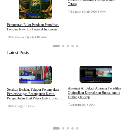
Terasa
K
Saturday, 18 July 2026
•
5 Views
Opini & Inspirasi
Peluncuran Buku Panduan Pemilihan:
Fondasi New Era Pageant Indonesia
Saturday, 25 July 2026
•
10 Views
Latest Posts
Daerah
Teknologi
Hukum & Kriminal
Asosiasi AI Bekali Aparatur Peradilan
Setahun Berlalu, Pelapor Pertanyakan
B
Optimalkan Kecerdasan Buatan untuk
Perkembangan Penanganan Kasus
D
Dukung Kinerja
Pengambilan Unit Paksa Debt Colletor
A
Di Polsek Jonggol
20 hours ago
•
2 Views
6 hours ago
•
13 Views