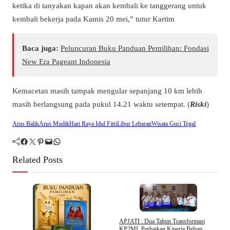
ketika di tanyakan kapan akan kembali ke tanggerang untuk
kembali bekerja pada Kamis 20 mei,” tutur Kartim
Baca juga:
Peluncuran Buku Panduan Pemilihan: Fondasi
New Era Pageant Indonesia
Kemacetan masih tampak mengular sepanjang 10 km lebih
masih berlangsung pada pukul 14.21 waktu setempat. (
Riski
)
Arus Balik
Arus Mudik
Hari Raya Idul Fitri
Libur Lebaran
Wisata Guci Tegal
Facebook
Twitter
Pinterest
Mail
WhatsApp
Related Posts
Indeks Berita
APJATI : Dua Tahun Transformasi
KP2MI, Perbaikan Kinerja Belum
D