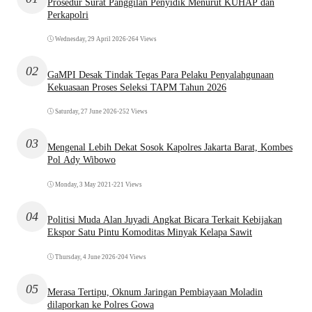
Prosedur Surat Panggilan Penyidik Menurut KUHAP dan
Perkapolri
Wednesday, 29 April 2026
•
264 Views
02
GaMPI Desak Tindak Tegas Para Pelaku Penyalahgunaan
Kekuasaan Proses Seleksi TAPM Tahun 2026
Saturday, 27 June 2026
•
252 Views
03
Mengenal Lebih Dekat Sosok Kapolres Jakarta Barat, Kombes
Pol Ady Wibowo
Monday, 3 May 2021
•
221 Views
04
Politisi Muda Alan Juyadi Angkat Bicara Terkait Kebijakan
Ekspor Satu Pintu Komoditas Minyak Kelapa Sawit
Thursday, 4 June 2026
•
204 Views
05
Merasa Tertipu, Oknum Jaringan Pembiayaan Moladin
dilaporkan ke Polres Gowa