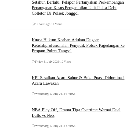
Setahun Berlalu, Pelapor Pertanyakan Perkembangan
Penanganan Kasus Pengambilan Unit Paksa Debt
Colletor Di Polsek Jonggol
12 hours ago
•
14 Views
Kuasa Hukum Korban Adukan Dugaan
Ketidakprofesionalan Penyidik Polsek Pagedangan ke
Propam Polres Tangsel
Friday, 31 July 2026
•
10 Views
KPI Sesalkan Acara Sahur & Buka Puasa Didominasi
Acara Lawakan
Wednesday, 17 July 2013
•
9 Views
NBA Play Off, Drama Tiga Overtime Warnai Duel
Bulls vs Nets
Wednesday, 17 July 2013
•
8 Views