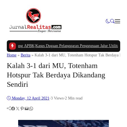
 Kampung APBK
|
Kasus Dugaan Pelanggaran Penggunaan Jalur Utilitas Jababeka
Home
»
Berita
»
Kalah 3-1 dari MU, Totenham Hotspur Tak Berdaya Dika
Kalah 3-1 dari MU, Totenham
Hotspur Tak Berdaya Dikandang
Sendiri
Monday, 12 April 2021
•
3
Views
•
2 Min read
Facebook
Twitter
Pinterest
Mail
WhatsApp