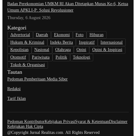
Badan Perekonomian UMKM RI Akan Ditetapkan Munas Ke-6, Ketua
Umum APKLI-P: Solusi Revolusioner
Thursday, 6 August 2026
Kategori
Advertorial
Daerah
Ekonomi
Foto
Hiburan
Hukum & Kriminal
Indeks Berita
Inspiratif
Internasional
Kepolisian
Nasional
Olahraga
Opini
Opini & Inspirasi
Otomotif
Pariwisata
Politik
Teknologi
Tokoh & Organisasi
Tautan
Pedoman Pemberitaan Media Siber
Redaksi
Tarif Iklan
Pedoman Kontributor
Kebijakan Privasi
Syarat & Ketentuan
Disclaimer
Kebijakan Hak Cipta
@Copyright Jurnal Realitas.com. All Rights Reserved