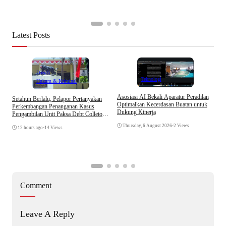
Latest Posts
Daerah
Teknologi
Hukum & Kriminal
Asosiasi AI Bekali Aparatur Peradilan
Setahun Berlalu, Pelapor Pertanyakan
B
Optimalkan Kecerdasan Buatan untuk
Perkembangan Penanganan Kasus
D
Dukung Kinerja
Pengambilan Unit Paksa Debt Colletor
A
Di Polsek Jonggol
Thursday, 6 August 2026
•
2 Views
12 hours ago
•
14 Views
Comment
Leave A Reply