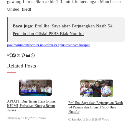
gawang Lloris. Skor akhir 1-3 untuk kemenangan Manchester
United.
(red)
Baca juga:
Erol Iba: Saya akan Perjuangkan Nasib 54
Pemain dan Ofisial PSBS Biak Numfor
jose morinho
mancester united
mu vs spurs
totenham hotspur
Facebook
Twitter
Pinterest
Mail
WhatsApp
Related Posts
Indeks Berita
Olahraga
APJATI : Dua Tahun Transformasi
Erol Iba: Saya akan Perjuangkan Nasib
M
KP2MI, Perbaikan Kinerja Belum
54 Pemain dan Ofisial PSBS Biak
H
Terasa
Numfor
H
Saturday, 18 July 2026
•
5 Views
Saturday, 11 July 2026
•
57 Views