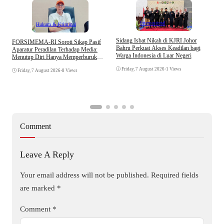
Internasional
Hukum & Kriminal
S
Sidang Isbat Nikah di KJRI Johor
​FORSIMEMA-RI Soroti Sikap Pasif
P
Bahru Perkuat Akses Keadilan bagi
Aparatur Peradilan Terhadap Media:
P
Warga Indonesia di Luar Negeri
Menutup Diri Hanya Memperburuk
D
Citra Lembaga
Friday, 7 August 2026
•
1 Views
Friday, 7 August 2026
•
8 Views
Comment
Leave A Reply
Your email address will not be published.
Required fields
are marked
*
Comment
*