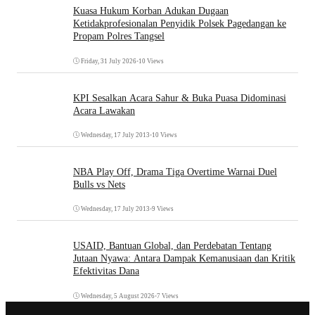
Kuasa Hukum Korban Adukan Dugaan
Ketidakprofesionalan Penyidik Polsek Pagedangan ke
Propam Polres Tangsel
Friday, 31 July 2026
•
10 Views
KPI Sesalkan Acara Sahur & Buka Puasa Didominasi
Acara Lawakan
Wednesday, 17 July 2013
•
10 Views
NBA Play Off, Drama Tiga Overtime Warnai Duel
Bulls vs Nets
Wednesday, 17 July 2013
•
9 Views
USAID, Bantuan Global, dan Perdebatan Tentang
Jutaan Nyawa: Antara Dampak Kemanusiaan dan Kritik
Efektivitas Dana
Wednesday, 5 August 2026
•
7 Views