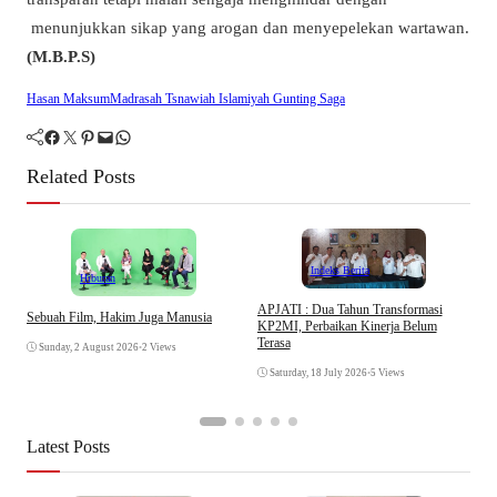
menunjukkan sikap yang arogan dan menyepelekan wartawan.
(M.B.P.S)
Hasan Maksum
Madrasah Tsnawiah Islamiyah Gunting Saga
Facebook
Twitter
Pinterest
Mail
WhatsApp
Related Posts
Indeks Berita
Hiburan
APJATI : Dua Tahun Transformasi
Sebuah Film, Hakim Juga Manusia
M
KP2MI, Perbaikan Kinerja Belum
H
Terasa
Sunday, 2 August 2026
•
2 Views
H
Saturday, 18 July 2026
•
5 Views
Latest Posts