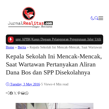
Kampung APBK
|
Kasus Dugaan Pelanggaran Penggunaan Jalur Utilitas Jababeka 
Home
»
Berita
»
Kepala Sekolah Ini Mencak-Mencak, Saat Wartawan Pert
Kepala Sekolah Ini Mencak-Mencak,
Saat Wartawan Pertanyakan Aliran
Dana Bos dan SPP Disekolahnya
Tuesday, 3 May 2016
•
5
Views
•
4 Min read
Facebook
Twitter
Pinterest
Mail
WhatsApp