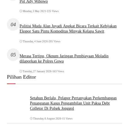
Pol Ady Wibowo
Monday, 3 May 2021
•
225 Views
04
Politisi Muda Alan Juyadi Angkat Bicara Terkait Kebijakan
Ekspor Satu Pintu Komoditas Minyak Kelapa Sawit
Thursday, 4 June 2026
•
205 Views
05
Merasa Tertipu, Oknum Jaringan Pembiayaan Moladin
dilaporkan ke Polres Gowa
Tuesday, 27 January 2026
•
163 Views
Pilihan Editor
Setahun Berlalu, Pelapor Pertanyakan Perkembangan
Penanganan Kasus Pengambilan Unit Paksa Debt
Colletor Di Polsek Jonggol
Thursday, 6 August 2026
•
15 Views