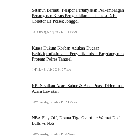
Setahun Berlalu, Pelapor Pertanyakan Perkembangan
Penanganan Kasus Pengambilan Unit Paksa Debt
Colletor Di Polsek Jonggol
Thursday, 6 August 2026
•
14 Views
Kuasa Hukum Korban Adukan Dugaan
Ketidakprofesionalan Penyidik Polsek Pagedangan ke
Propam Polres Tangsel
Friday, 31 July 2026
•
10 Views
KPI Sesalkan Acara Sahur & Buka Puasa Didominasi
Acara Lawakan
Wednesday, 17 July 2013
•
10 Views
NBA Play Off, Drama Tiga Overtime Warnai Duel
Bulls vs Nets
Wednesday, 17 July 2013
•
8 Views