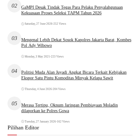
02
GaMPI Desak Tindak Tegas Para Pelaku Penyalahgunaan
Kekuasaan Proses Seleksi TAPM Tahun 2026
Saturday, 27 June 2026
•
252 Views
03
Mengenal Lebih Dekat Sosok Kapolres Jakarta Barat, Kombes
Pol Ady Wibowo
Monday, 3 May 2021
•
223 Views
04
Politisi Muda Alan Juyadi Angkat Bicara Terkait Kebijakan
Ekspor Satu Pintu Komoditas Minyak Kelapa Sawit
Thursday, 4 June 2026
•
204 Views
05
Merasa Tertipu, Oknum Jaringan Pembiayaan Moladin
dilaporkan ke Polres Gowa
Tuesday, 27 January 2026
•
162 Views
Pilihan Editor