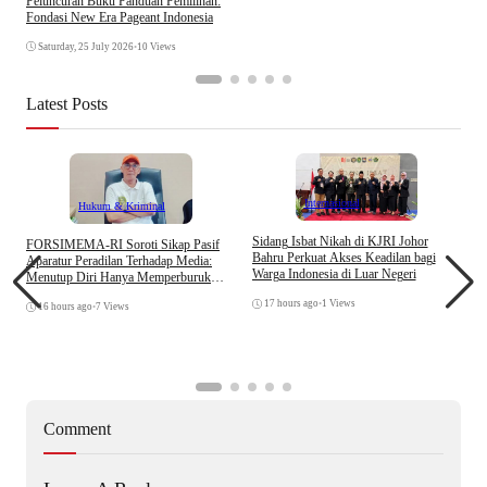
Peluncuran Buku Panduan Pemilihan:
Fondasi New Era Pageant Indonesia
Saturday, 25 July 2026
•
10 Views
Latest Posts
Internasional
Hukum & Kriminal
S
Sidang Isbat Nikah di KJRI Johor
​FORSIMEMA-RI Soroti Sikap Pasif
P
Bahru Perkuat Akses Keadilan bagi
Aparatur Peradilan Terhadap Media:
P
Warga Indonesia di Luar Negeri
Menutup Diri Hanya Memperburuk
D
Citra Lembaga
17 hours ago
•
1 Views
16 hours ago
•
7 Views
Comment