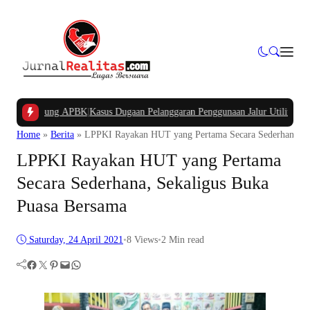
g APBK
|
Kasus Dugaan Pelanggaran Penggunaan Jalur Utilitas Jababeka Resmi N
Home
»
Berita
»
LPPKI Rayakan HUT yang Pertama Secara Sederhana, Se
LPPKI Rayakan HUT yang Pertama
Secara Sederhana, Sekaligus Buka
Puasa Bersama
Saturday, 24 April 2021
•
8
Views
•
2 Min read
Facebook
Twitter
Pinterest
Mail
WhatsApp