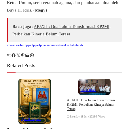
Ketua Umum, serta ceramah agama, dan pembacaan doa oleh
Buya H. Idris.
(Megy)
Baca juga:
APJATI : Dua Tahun Transformasi KP2MI,
Perbaikan Kinerja Belum Terasa
azwar siri
hut lppki
lppki
lppki rahmawaty
zul erifal efendi
Facebook
Twitter
Pinterest
Mail
WhatsApp
Related Posts
Indeks Berita
APJATI : Dua Tahun Transformasi
KP2MI, Perbaikan Kinerja Belum
D
Terasa
K
Saturday, 18 July 2026
•
5 Views
Opini & Inspirasi