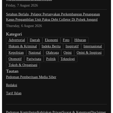
Friday, 7 August 2026
Setahun Berlalu, Pelapor Pertanyakan Perkembangan Penanganan
Kasus Pengambilan Unit Paksa Debt Colletor Di Polsek Jonggol
Thursday, 6 August 2026
Kategori
Advertorial
Daerah
Ekonomi
Foto
Hiburan
Hukum & Kriminal
Indeks Berita
Inspiratif
Internasional
Kepolisian
Nasional
Olahraga
Opini
Opini & Inspirasi
Otomotif
Pariwisata
Politik
Teknologi
Tokoh & Organisasi
Tautan
Pedoman Pemberitaan Media Siber
Redaksi
Tarif Iklan
Pedoman Kontributor
Kebijakan Privasi
Syarat & Ketentuan
Disclaimer