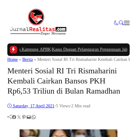
n Dana Kampung APBK
|
Kasus Dugaan Pelanggaran Penggunaan Jalur Utilitas J
Home
»
Berita
»
Menteri Sosial RI Tri Rismaharini Kembali Cairkan Ba
Menteri Sosial RI Tri Rismaharini
Kembali Cairkan Bansos PKH
Rp6,53 Triliun di Bulan Ramadhan
Saturday, 17 April 2021
•
5
Views
•
2 Min read
Facebook
Twitter
Pinterest
Mail
WhatsApp