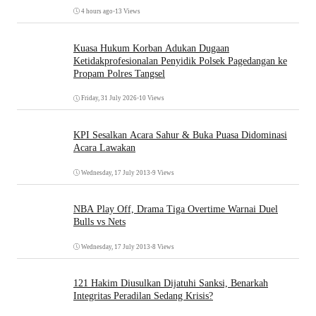
4 hours ago
•
13 Views
Kuasa Hukum Korban Adukan Dugaan
Ketidakprofesionalan Penyidik Polsek Pagedangan ke
Propam Polres Tangsel
Friday, 31 July 2026
•
10 Views
KPI Sesalkan Acara Sahur & Buka Puasa Didominasi
Acara Lawakan
Wednesday, 17 July 2013
•
9 Views
NBA Play Off, Drama Tiga Overtime Warnai Duel
Bulls vs Nets
Wednesday, 17 July 2013
•
8 Views
121 Hakim Diusulkan Dijatuhi Sanksi, Benarkah
Integritas Peradilan Sedang Krisis?