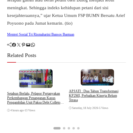
meningkat. Sehingga indeks kehidupan petani dari sisi
kesejahteraannya,” ujar Ketua Umum FSP BUMN Bersatu Arief
Poyuono pada Jumat kemarin. (tio)
Menteri Sosial Tri Rismaharini Bansos Bantuan
Facebook
Twitter
Pinterest
Mail
WhatsApp
Related Posts
Daerah
Indeks Berita
Hukum & Kriminal
APJATI : Dua Tahun Transformasi
Setahun Berlalu, Pelapor Pertanyakan
KP2MI, Perbaikan Kinerja Belum
Perkembangan Penanganan Kasus
Terasa
Pengambilan Unit Paksa Debt Colletor
E
Di Polsek Jonggol
I
Saturday, 18 July 2026
•
5 Views
4 hours ago
•
13 Views
A