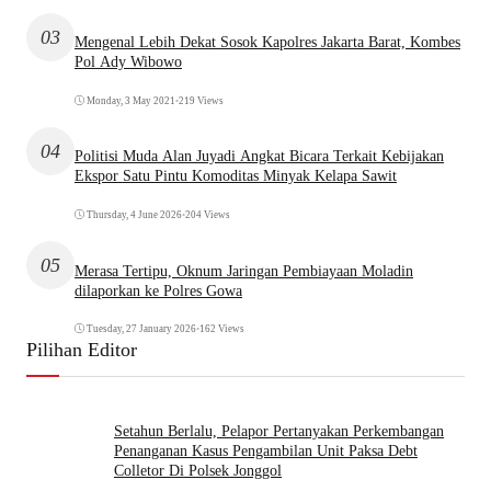
03
Mengenal Lebih Dekat Sosok Kapolres Jakarta Barat, Kombes
Pol Ady Wibowo
Monday, 3 May 2021
•
219 Views
04
Politisi Muda Alan Juyadi Angkat Bicara Terkait Kebijakan
Ekspor Satu Pintu Komoditas Minyak Kelapa Sawit
Thursday, 4 June 2026
•
204 Views
05
Merasa Tertipu, Oknum Jaringan Pembiayaan Moladin
dilaporkan ke Polres Gowa
Tuesday, 27 January 2026
•
162 Views
Pilihan Editor
Setahun Berlalu, Pelapor Pertanyakan Perkembangan
Penanganan Kasus Pengambilan Unit Paksa Debt
Colletor Di Polsek Jonggol