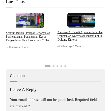
Latest Posts
Daerah
Teknologi
Hukum & Kriminal
Asosiasi AI Bekali Aparatur Peradilan
Setahun Berlalu, Pelapor Pertanyakan
B
Optimalkan Kecerdasan Buatan untuk
Perkembangan Penanganan Kasus
D
Dukung Kinerja
Pengambilan Unit Paksa Debt Colletor
A
Di Polsek Jonggol
18 hours ago
•
2 Views
4 hours ago
•
13 Views
Comment
Leave A Reply
Your email address will not be published.
Required fields
are marked
*