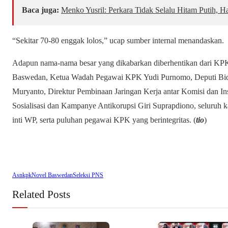
Baca juga:
Menko Yusril: Perkara Tidak Selalu Hitam Putih, H
“Sekitar 70-80 enggak lolos,” ucap sumber internal menandaskan.
Adapun nama-nama besar yang dikabarkan diberhentikan dari KPK
Baswedan, Ketua Wadah Pegawai KPK Yudi Purnomo, Deputi Bida
Muryanto, Direktur Pembinaan Jaringan Kerja antar Komisi dan In
Sosialisasi dan Kampanye Antikorupsi Giri Suprapdiono, seluruh k
inti WP, serta puluhan pegawai KPK yang berintegritas. (
tio
)
Asn
kpk
Novel Baswedan
Seleksi PNS
Related Posts