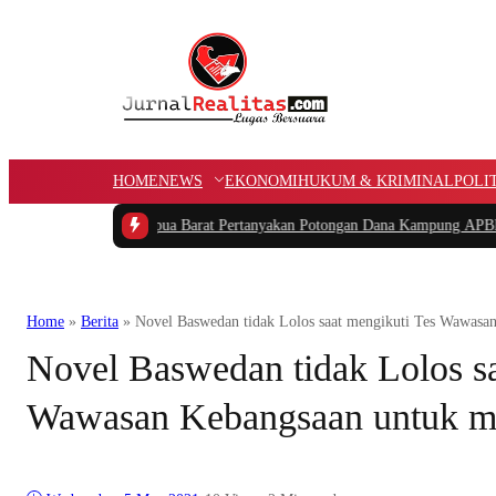
HOME
NEWS
EKONOMI
HUKUM & KRIMINAL
POLI
PIDAR Papua Barat Pertanyakan Potongan Dana Kampung APBK
|
Kasus Dugaa
Home
»
Berita
»
Novel Baswedan tidak Lolos saat mengikuti Tes Wawasa
Novel Baswedan tidak Lolos sa
Wawasan Kebangsaan untuk m