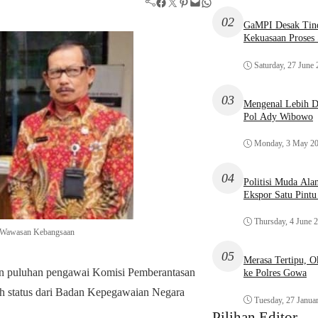
Facebook
Twitter
Pinterest
Mail
WhatsApp
02
GaMPI Desak Tind
Kekuasaan Proses
Saturday, 27 June
03
Mengenal Lebih De
Pol Ady Wibowo
Monday, 3 May 2
04
Politisi Muda Ala
Ekspor Satu Pint
Thursday, 4 June 
es Wawasan Kebangsaan
05
Merasa Tertipu, 
 puluhan pengawai Komisi Pemberantasan
ke Polres Gowa
lih status dari Badan Kepegawaian Negara
Tuesday, 27 Janua
Pilihan Editor