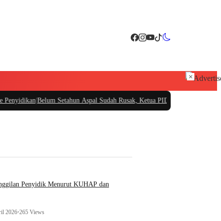
×
elum Setahun Aspal Sudah Rusak, Ketua PIDAR Papua Barat Minta Kajati Pap
anggilan Penyidik Menurut KUHAP dan
il 2026
•
265 Views