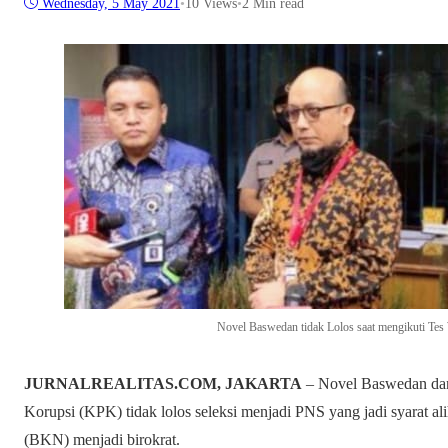
Wednesday, 5 May 2021
•
10
Views
•
2 Min read
Novel Baswedan tidak Lolos saat mengikuti T
JURNALREALITAS.COM, JAKARTA
– Novel Baswedan dan
Korupsi (KPK) tidak lolos seleksi menjadi PNS yang jadi syarat a
(BKN) menjadi birokrat.