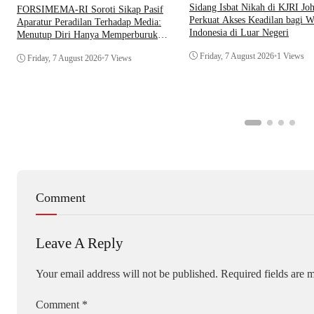
Sidang Isbat Nikah di KJRI Jo
​FORSIMEMA-RI Soroti Sikap Pasif
Perkuat Akses Keadilan bagi W
Aparatur Peradilan Terhadap Media:
Indonesia di Luar Negeri
Menutup Diri Hanya Memperburuk
Citra Lembaga
Friday, 7 August 2026
•
1 Views
Friday, 7 August 2026
•
7 Views
Comment
Leave A Reply
Your email address will not be published.
Required fields are
Comment
*