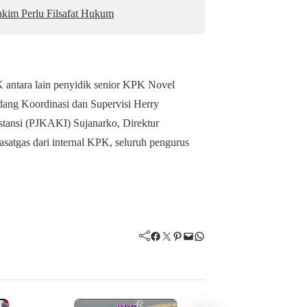
akim Perlu Filsafat Hukum
 antara lain penyidik senior KPK Novel
ng Koordinasi dan Supervisi Herry
stansi (PJKAKI) Sujanarko, Direktur
asatgas dari internal KPK, seluruh pengurus
Facebook
Twitter
Pinterest
Mail
WhatsApp