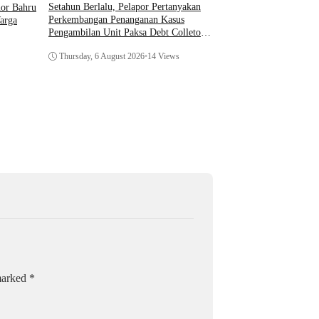
Asosiasi AI Bekali Apa
Setahun Berlalu, Pelapor Pertanyakan
hor Bahru
Optimalkan Kecerdasan
Perkembangan Penanganan Kasus
arga
Dukung Kinerja
Pengambilan Unit Paksa Debt Colletor
Di Polsek Jonggol
Thursday, 6 August 202
Thursday, 6 August 2026
•
14 Views
 marked
*