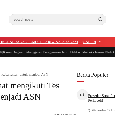
TIK
OLAHRAGA
OTOMOTIF
PARIWISATA
RAGAM
GALERI
n Pelanggaran Penggunaan Jalur Utilitas Jababeka Resmi Naik ke Penyidikan
|
B
Berita Populer
n Kebangsaan untuk menjadi ASN
at mengikuti Tes
enjadi ASN
01
Prosedur Surat P
Perkapolri
Wednesday, 29 Apr