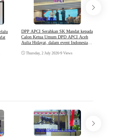
Indeks Berita
DPP APCI Serahkan SK Mandat kepada
elalu
Calon Ketua Umum DPD APCI Aceh
fat
Hukum & Krimin
Aulia Hidayat, dalam event Indonesia
Indeks Berita
Coaching Conference 2026
Thursday, 2 July 2026
•
9 Views
s
Prosedur Surat Panggil
Menurut KUHAP dan Pe
Wednesday, 29 April 20
Teknologi
Daerah
Hukum & Kriminal