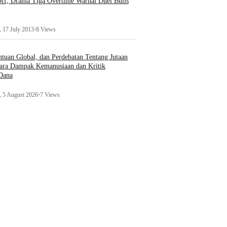
ff, Drama Tiga Overtime Warnai Duel Bulls
 17 July 2013
•
8 Views
uan Global, dan Perdebatan Tentang Jutaan
ara Dampak Kemanusiaan dan Kritik
 Dana
 5 August 2026
•
7 Views