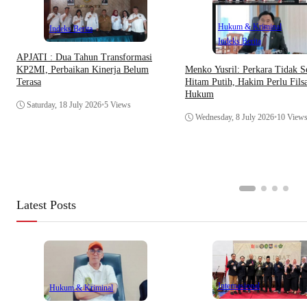
Hukum & Kriminal
Indeks Berita
Indeks Berita
APJATI : Dua Tahun Transformasi
Menko Yusril: Perkara Tidak S
KP2MI, Perbaikan Kinerja Belum
Hitam Putih, Hakim Perlu Filsa
Terasa
Hukum
Saturday, 18 July 2026
•
5 Views
Wednesday, 8 July 2026
•
10 View
Latest Posts
Internasional
Hukum & Kriminal