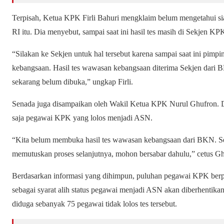
Terpisah, Ketua KPK Firli Bahuri mengklaim belum mengetahui si
RI itu. Dia menyebut, sampai saat ini hasil tes masih di Sekjen KP
“Silakan ke Sekjen untuk hal tersebut karena sampai saat ini pim
kebangsaan. Hasil tes wawasan kebangsaan diterima Sekjen dari 
sekarang belum dibuka,” ungkap Firli.
Senada juga disampaikan oleh Wakil Ketua KPK Nurul Ghufron. D
saja pegawai KPK yang lolos menjadi ASN.
“Kita belum membuka hasil tes wawasan kebangsaan dari BKN. Se
memutuskan proses selanjutnya, mohon bersabar dahulu,” cetus Gh
Berdasarkan informasi yang dihimpun, puluhan pegawai KPK berpo
sebagai syarat alih status pegawai menjadi ASN akan diberhentikan
diduga sebanyak 75 pegawai tidak lolos tes tersebut.