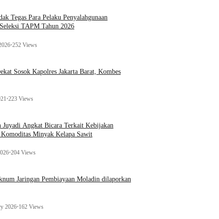
ak Tegas Para Pelaku Penyalahgunaan
 Seleksi TAPM Tahun 2026
 2026
•
252 Views
kat Sosok Kapolres Jakarta Barat, Kombes
021
•
223 Views
n Juyadi Angkat Bicara Terkait Kebijakan
u Komoditas Minyak Kelapa Sawit
2026
•
204 Views
Oknum Jaringan Pembiayaan Moladin dilaporkan
ry 2026
•
162 Views