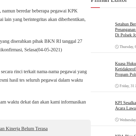
n, namun beredar beberapa pegawai KPK
lain yang berintegritas akan diberhentikan,
Setahun Ber
Penanganan 
Di Polsek J
yang diserahkan pihak BKN RI tanggal 27
Thursday, 
 dikonfirmasi, Selasa(04-05-2021)
Kuasa Huk
Ketidakprof
secara rinci terkait nama-nama pegawai yang
Propam Polr
mi hasil tes seluruh pegawai dalam waktu
Friday, 31 
am waktu dekat dan akan kami informasikan
KPI Sesalk
Acara Lawa
Wednesday,
an Kinerja Belum Terasa