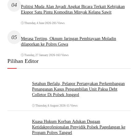
04
Politisi Muda Alan Juyadi Angkat Bicara Terkait Kebijakan
Ekspor Satu Pintu Komoditas Minyak Kelapa Sawit
Thursday, 4 June 2026
•
205 Views
05
Merasa Tertipu, Oknum Jaringan Pembiayaan Moladin
dilaporkan ke Polres Gowa
Tuesday, 27 January 2026
•
163 Views
Pilihan Editor
Setahun Berlalu, Pelapor Pertanyakan Perkembangan
Penanganan Kasus Pengambilan Unit Paksa Debt
Colletor Di Polsek Jonggol
Thursday, 6 August 2026
•
15 Views
Kuasa Hukum Korban Adukan Dugaan
Ketidakprofesionalan Penyidik Polsek Pagedangan ke
Propam Polres Tangsel