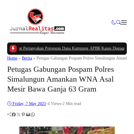
a Barat Pertanyakan Potongan Dana Kampung APBK
|
Kasus Dugaan Pelanggar
Home
»
Berita
»
Petugas Gabungan Pospam Polres Simalungun Amankan
Petugas Gabungan Pospam Polres
Simalungun Amankan WNA Asal
Mesir Bawa Ganja 63 Gram
Friday, 7 May 2021
•
4
Views
•
2 Min read
Facebook
Twitter
Pinterest
Mail
WhatsApp