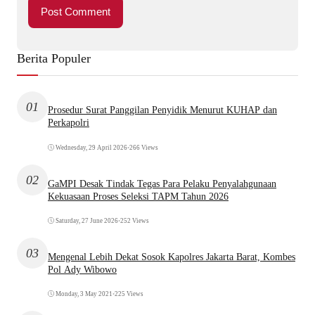
Berita Populer
01
Prosedur Surat Panggilan Penyidik Menurut KUHAP dan
Perkapolri
Wednesday, 29 April 2026
•
266 Views
02
GaMPI Desak Tindak Tegas Para Pelaku Penyalahgunaan
Kekuasaan Proses Seleksi TAPM Tahun 2026
Saturday, 27 June 2026
•
252 Views
03
Mengenal Lebih Dekat Sosok Kapolres Jakarta Barat, Kombes
Pol Ady Wibowo
Monday, 3 May 2021
•
225 Views