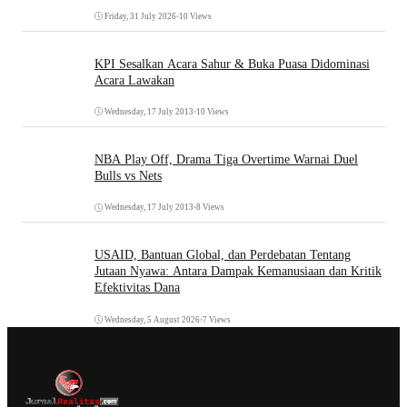
Friday, 31 July 2026
•
10 Views
KPI Sesalkan Acara Sahur & Buka Puasa Didominasi
Acara Lawakan
Wednesday, 17 July 2013
•
10 Views
NBA Play Off, Drama Tiga Overtime Warnai Duel
Bulls vs Nets
Wednesday, 17 July 2013
•
8 Views
USAID, Bantuan Global, dan Perdebatan Tentang
Jutaan Nyawa: Antara Dampak Kemanusiaan dan Kritik
Efektivitas Dana
Wednesday, 5 August 2026
•
7 Views