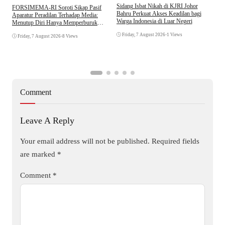
S
Sidang Isbat Nikah di KJRI Johor
​FORSIMEMA-RI Soroti Sikap Pasif
P
Bahru Perkuat Akses Keadilan bagi
Aparatur Peradilan Terhadap Media:
P
Warga Indonesia di Luar Negeri
Menutup Diri Hanya Memperburuk
D
Citra Lembaga
Friday, 7 August 2026
•
1 Views
Friday, 7 August 2026
•
8 Views
Comment
Leave A Reply
Your email address will not be published.
Required fields
are marked
*
Comment
*