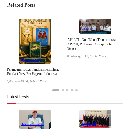
Related Posts
Indeks Berita
APJATI : Dua Tahun Transformasi
KP2MI, Perbaikan Kinerja Belum
D
Terasa
K
Saturday, 18 July 2026
•
5 Views
Opini & Inspirasi
Peluncuran Buku Panduan Pemilihan:
Fondasi New Era Pageant Indonesia
Saturday, 25 July 2026
•
11 Views
Latest Posts
Internasional
Hukum & Kriminal