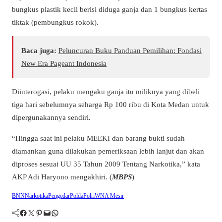
bungkus plastik kecil berisi diduga ganja dan 1 bungkus kertas
tiktak (pembungkus rokok).
Baca juga:
Peluncuran Buku Panduan Pemilihan: Fondasi
New Era Pageant Indonesia
Diinterogasi, pelaku mengaku ganja itu miliknya yang dibeli
tiga hari sebelumnya seharga Rp 100 ribu di Kota Medan untuk
dipergunakannya sendiri.
“Hingga saat ini pelaku MEEKI dan barang bukti sudah
diamankan guna dilakukan pemeriksaan lebih lanjut dan akan
diproses sesuai UU 35 Tahun 2009 Tentang Narkotika,” kata
AKP Adi Haryono mengakhiri. (
MBPS
)
BNN
Narkotika
Pengedar
Polda
Polri
WNA Mesir
Facebook
Twitter
Pinterest
Mail
WhatsApp