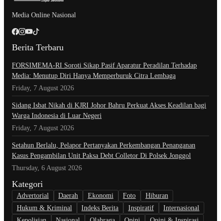
Media Online Nasional
Berita Terbaru
​FORSIMEMA-RI Soroti Sikap Pasif Aparatur Peradilan Terhadap
Media: Menutup Diri Hanya Memperburuk Citra Lembaga
Friday, 7 August 2026
Sidang Isbat Nikah di KJRI Johor Bahru Perkuat Akses Keadilan bagi
Warga Indonesia di Luar Negeri
Friday, 7 August 2026
Setahun Berlalu, Pelapor Pertanyakan Perkembangan Penanganan
Kasus Pengambilan Unit Paksa Debt Colletor Di Polsek Jonggol
Thursday, 6 August 2026
Kategori
Advertorial
Daerah
Ekonomi
Foto
Hiburan
Hukum & Kriminal
Indeks Berita
Inspiratif
Internasional
Kepolisian
Nasional
Olahraga
Opini
Opini & Inspirasi