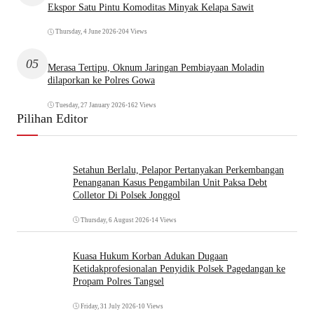
Ekspor Satu Pintu Komoditas Minyak Kelapa Sawit
Thursday, 4 June 2026
•
204 Views
05
Merasa Tertipu, Oknum Jaringan Pembiayaan Moladin
dilaporkan ke Polres Gowa
Tuesday, 27 January 2026
•
162 Views
Pilihan Editor
Setahun Berlalu, Pelapor Pertanyakan Perkembangan
Penanganan Kasus Pengambilan Unit Paksa Debt
Colletor Di Polsek Jonggol
Thursday, 6 August 2026
•
14 Views
Kuasa Hukum Korban Adukan Dugaan
Ketidakprofesionalan Penyidik Polsek Pagedangan ke
Propam Polres Tangsel
Friday, 31 July 2026
•
10 Views