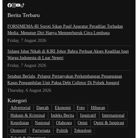
Berita Terbaru
​FORSIMEMA-RI Soroti Sikap Pasif Aparatur Peradilan Terhadap
Media: Menutup Diri Hanya Memperburuk Citra Lembaga
Friday, 7 August 2026
Sidang Isbat Nikah di KJRI Johor Bahru Perkuat Akses Keadilan bagi
Warga Indonesia di Luar Negeri
Friday, 7 August 2026
Setahun Berlalu, Pelapor Pertanyakan Perkembangan Penanganan
Kasus Pengambilan Unit Paksa Debt Colletor Di Polsek Jonggol
Thursday, 6 August 2026
Kategori
Advertorial
Daerah
Ekonomi
Foto
Hiburan
Hukum & Kriminal
Indeks Berita
Inspiratif
Internasional
Kepolisian
Nasional
Olahraga
Opini
Opini & Inspirasi
Otomotif
Pariwisata
Politik
Teknologi