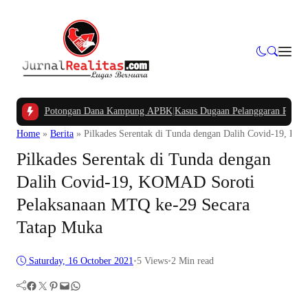
yakan Potongan Dana Kampung APBK
|
Kasus Dugaan Pelanggaran Penggunaan Ja
Home
»
Berita
»
Pilkades Serentak di Tunda dengan Dalih Covid-19, K
Pilkades Serentak di Tunda dengan
Dalih Covid-19, KOMAD Soroti
Pelaksanaan MTQ ke-29 Secara
Tatap Muka
Saturday, 16 October 2021
•
5
Views
•
2 Min read
Facebook
Twitter
Pinterest
Mail
WhatsApp