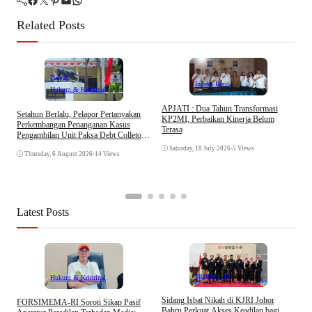
Related Posts
Daerah
Indeks Berita
Hukum & Kriminal
APJATI : Dua Tahun Transformasi
Setahun Berlalu, Pelapor Pertanyakan
KP2MI, Perbaikan Kinerja Belum
Perkembangan Penanganan Kasus
Terasa
Pengambilan Unit Paksa Debt Colletor
E
Di Polsek Jonggol
I
Saturday, 18 July 2026
•
5 Views
Thursday, 6 August 2026
•
14 Views
A
Latest Posts
Internasional
Hukum & Kriminal
S
Sidang Isbat Nikah di KJRI Johor
​FORSIMEMA-RI Soroti Sikap Pasif
P
Bahru Perkuat Akses Keadilan bagi