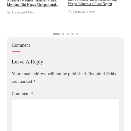
Aparatur Peradilan Terhadap Media:
P
Warga Indonesia di Luar Negeri
Menutup Diri Hanya Memperburuk
D
Citra Lembaga
11 hours ago
•
1 Views
11 hours ago
•
7 Views
Comment
Leave A Reply
Your email address will not be published.
Required fields
are marked
*
Comment
*