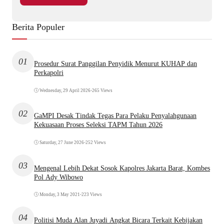
Berita Populer
01
Prosedur Surat Panggilan Penyidik Menurut KUHAP dan
Perkapolri
Wednesday, 29 April 2026
•
265 Views
02
GaMPI Desak Tindak Tegas Para Pelaku Penyalahgunaan
Kekuasaan Proses Seleksi TAPM Tahun 2026
Saturday, 27 June 2026
•
252 Views
03
Mengenal Lebih Dekat Sosok Kapolres Jakarta Barat, Kombes
Pol Ady Wibowo
Monday, 3 May 2021
•
223 Views
04
Politisi Muda Alan Juyadi Angkat Bicara Terkait Kebijakan