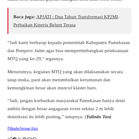
Baca juga:
APJATI : Dua Tahun Transformasi KP2MI,
Perbaikan Kinerja Belum Terasa
“Jadi kami berharap kepada pemerintah Kabupaten Pamekasan
dan Pemprov Jatim agar bisa mempertimbangkan pelaksanaan
MTQ yang ke-29,” tegasnya.
Menurutnya, kegiatan MTQ yang akan dilaksanakan secara
tatap muka, pasti akan menimbulkan kerumunan dan
kemungkinan besar akan muncul klaster baru.
“Jadi, jangan korbankan masyarakat Pamekasan hanya demi
ambisi dengan besar angagaran event sekitar 2 m lebih
demokrasi itu lebih penting,” tutupnya. (
Yulinda Tan)
Pilkades
Seruan Aksi
Facebook
Twitter
Pinterest
Mail
WhatsApp