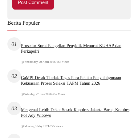
Berita Populer
01
Prosedur Surat Panggilan Penyidik Menurut KUHAP dan
Perkapolri
Wednesday, 29 April 2026
•
267 Views
02
GaMPI Desak Tindak Tegas Para Pelaku Penyalahgunaan
Kekuasaan Proses Seleksi TAPM Tahun 2026
Saturday, 27 June 2026
•
252 Views
03
Mengenal Lebih Dekat Sosok Kapolres Jakarta Barat, Kombes
Pol Ady Wibowo
Monday, 3 May 2021
•
225 Views