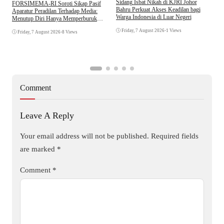
S
Sidang Isbat Nikah di KJRI Johor
​FORSIMEMA-RI Soroti Sikap Pasif
P
Bahru Perkuat Akses Keadilan bagi
Aparatur Peradilan Terhadap Media:
P
Warga Indonesia di Luar Negeri
Menutup Diri Hanya Memperburuk
D
Citra Lembaga
Friday, 7 August 2026
•
1 Views
Friday, 7 August 2026
•
8 Views
Comment
Leave A Reply
Your email address will not be published.
Required fields
are marked
*
Comment
*