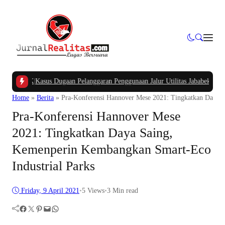
APBK
|
Kasus Dugaan Pelanggaran Penggunaan Jalur Utilitas Jababeka Resmi Nai
Home
»
Berita
»
Pra-Konferensi Hannover Mese 2021: Tingkatkan Daya S
Pra-Konferensi Hannover Mese
2021: Tingkatkan Daya Saing,
Kemenperin Kembangkan Smart-Eco
Industrial Parks
Friday, 9 April 2021
•
5
Views
•
3 Min read
Facebook
Twitter
Pinterest
Mail
WhatsApp