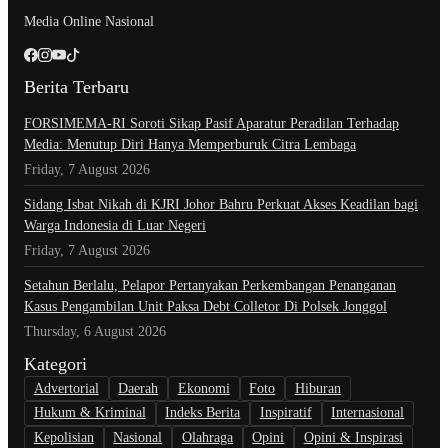
Media Online Nasional
Berita Terbaru
​FORSIMEMA-RI Soroti Sikap Pasif Aparatur Peradilan Terhadap
Media: Menutup Diri Hanya Memperburuk Citra Lembaga
Friday, 7 August 2026
Sidang Isbat Nikah di KJRI Johor Bahru Perkuat Akses Keadilan bagi
Warga Indonesia di Luar Negeri
Friday, 7 August 2026
Setahun Berlalu, Pelapor Pertanyakan Perkembangan Penanganan
Kasus Pengambilan Unit Paksa Debt Colletor Di Polsek Jonggol
Thursday, 6 August 2026
Kategori
Advertorial
Daerah
Ekonomi
Foto
Hiburan
Hukum & Kriminal
Indeks Berita
Inspiratif
Internasional
Kepolisian
Nasional
Olahraga
Opini
Opini & Inspirasi