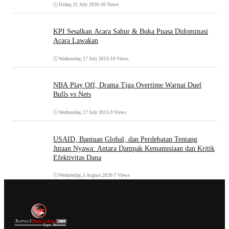
Friday, 31 July 2026
•
10 Views
KPI Sesalkan Acara Sahur & Buka Puasa Didominasi
Acara Lawakan
Wednesday, 17 July 2013
•
10 Views
NBA Play Off, Drama Tiga Overtime Warnai Duel
Bulls vs Nets
Wednesday, 17 July 2013
•
9 Views
USAID, Bantuan Global, dan Perdebatan Tentang
Jutaan Nyawa: Antara Dampak Kemanusiaan dan Kritik
Efektivitas Dana
Wednesday, 5 August 2026
•
7 Views