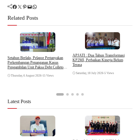
Facebook
Twitter
Pinterest
Mail
WhatsApp
Related Posts
Daerah
Indeks Berita
Hukum & Kriminal
APJATI : Dua Tahun Transformasi
Setahun Berlalu, Pelapor Pertanyakan
KP2MI, Perbaikan Kinerja Belum
Perkembangan Penanganan Kasus
Terasa
Pengambilan Unit Paksa Debt Colletor
E
Di Polsek Jonggol
I
Saturday, 18 July 2026
•
5 Views
Thursday, 6 August 2026
•
15 Views
A
Latest Posts
Internasional
Hukum & Kriminal