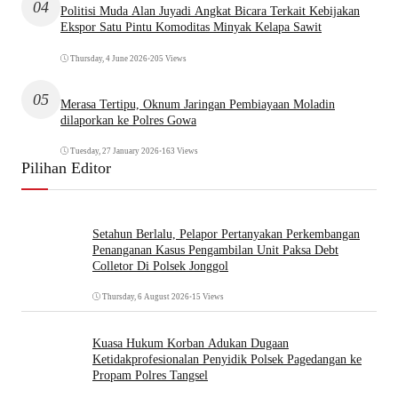
04
Politisi Muda Alan Juyadi Angkat Bicara Terkait Kebijakan
Ekspor Satu Pintu Komoditas Minyak Kelapa Sawit
Thursday, 4 June 2026
•
205 Views
05
Merasa Tertipu, Oknum Jaringan Pembiayaan Moladin
dilaporkan ke Polres Gowa
Tuesday, 27 January 2026
•
163 Views
Pilihan Editor
Setahun Berlalu, Pelapor Pertanyakan Perkembangan
Penanganan Kasus Pengambilan Unit Paksa Debt
Colletor Di Polsek Jonggol
Thursday, 6 August 2026
•
15 Views
Kuasa Hukum Korban Adukan Dugaan
Ketidakprofesionalan Penyidik Polsek Pagedangan ke
Propam Polres Tangsel