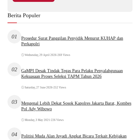
Berita Populer
01
Prosedur Surat Panggilan Penyidik Menurut KUHAP dan
Perkapolri
Wednesday, 29 April 2026
•
269 Views
02
GaMPI Desak Tindak Tegas Para Pelaku Penyalahgunaan
Kekuasaan Proses Seleksi TAPM Tahun 2026
Saturday, 27 June 2026
•
252 Views
03
Mengenal Lebih Dekat Sosok Kapolres Jakarta Barat, Kombes
Pol Ady Wibowo
Monday, 3 May 2021
•
226 Views
04
Politisi Muda Alan Juyadi Angkat Bicara Terkait Kebijakan