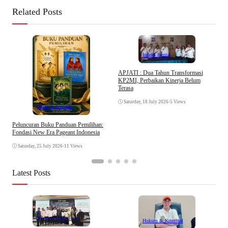
Related Posts
Indeks Berita
APJATI : Dua Tahun Transformasi
KP2MI, Perbaikan Kinerja Belum
D
Terasa
K
Saturday, 18 July 2026
•
5 Views
Opini & Inspirasi
Peluncuran Buku Panduan Pemilihan:
Fondasi New Era Pageant Indonesia
Saturday, 25 July 2026
•
11 Views
Latest Posts
Tokoh & Organisasi
Hukum & Kriminal