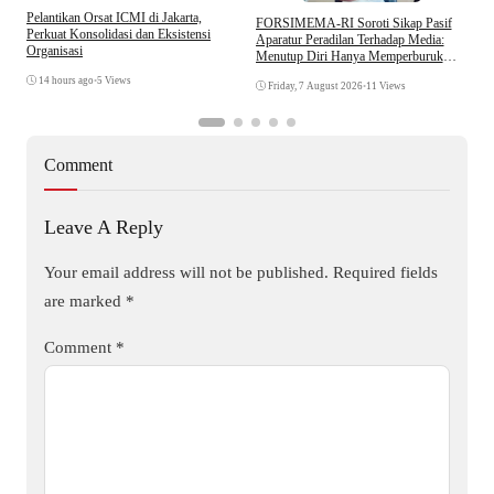
Pelantikan Orsat ICMI di Jakarta,
S
​FORSIMEMA-RI Soroti Sikap Pasif
Perkuat Konsolidasi dan Eksistensi
B
Aparatur Peradilan Terhadap Media:
Organisasi
W
Menutup Diri Hanya Memperburuk
Citra Lembaga
14 hours ago
•
5 Views
Friday, 7 August 2026
•
11 Views
Comment
Leave A Reply
Your email address will not be published.
Required fields
are marked
*
Comment
*