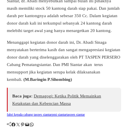
Siantar, dr. Abadi menyebutkan sampai bulan ini pihaknya
masih memiliki stock 50 kantong darah siap pakai. Dan jumlah
darah per kantongnya adalah sebesar 350 Cc. Dalam kegiatan
donor darah kali ini terkumpul sebanyak 24 kantong darah
melebihi target awal yang hanya menargetkan 20 kantong.
Menanggapi kegiatan donor darah ini, Dr. Abadi Sinaga
menyatakan berterima kasih dan sangat mengapresiasi kegiatan
donor darah yang diselenggarakan oleh PT TASPEN PERSERO
Cabang Pematangsiantar. Dan PMI Siantar akan terus
mensupport jika kegiatan serupa kelak dilaksanakan
kembali.
(M.Baringin P.Sihombing)
Baca juga:
Demagogi: Ketika Politik Memainkan
Ketakutan dan Kebencian Massa
fahri kepala cabang taspes siantar
pmi siantar
taspen siantar
Facebook
Twitter
Pinterest
Mail
WhatsApp