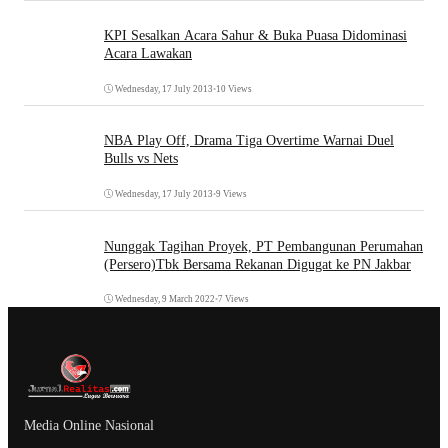
KPI Sesalkan Acara Sahur & Buka Puasa Didominasi
Acara Lawakan
Wednesday, 17 July 2013
•
10 Views
NBA Play Off, Drama Tiga Overtime Warnai Duel
Bulls vs Nets
Wednesday, 17 July 2013
•
9 Views
Nunggak Tagihan Proyek, PT Pembangunan Perumahan
(Persero)Tbk Bersama Rekanan Digugat ke PN Jakbar
Wednesday, 9 March 2022
•
7 Views
Media Online Nasional