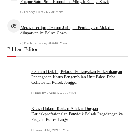
Ekspor Satu Pintu Komoditas Minyak Kelapa Sawit
Thursday, 4 June 2026
•
205 Views
05
Merasa Tertipu, Oknum Jaringan Pembiayaan Moladin
dilaporkan ke Polres Gowa
Tuesday, 27 January 2026
•
163 Views
Pilihan Editor
Setahun Berlalu, Pelapor Pertanyakan Perkembangan
Penanganan Kasus Pengambilan Unit Paksa Debt
Colletor Di Polsek Jonggol
Thursday, 6 August 2026
•
15 Views
Kuasa Hukum Korban Adukan Dugaan
Ketidakprofesionalan Penyidik Polsek Pagedangan ke
Propam Polres Tangsel
Friday, 31 July 2026
•
10 Views