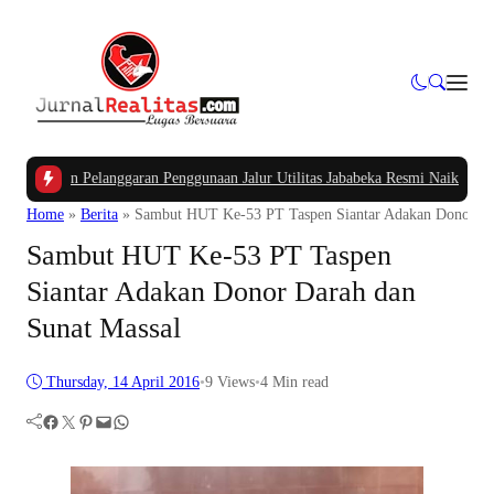
 Pelanggaran Penggunaan Jalur Utilitas Jababeka Resmi Naik ke Penyidikan
|
B
Home
»
Berita
»
Sambut HUT Ke-53 PT Taspen Siantar Adakan Donor Da
Sambut HUT Ke-53 PT Taspen
Siantar Adakan Donor Darah dan
Sunat Massal
Thursday, 14 April 2016
•
9
Views
•
4 Min read
Facebook
Twitter
Pinterest
Mail
WhatsApp