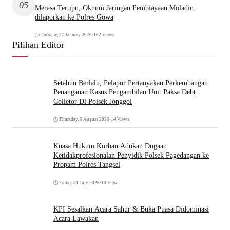
05
Merasa Tertipu, Oknum Jaringan Pembiayaan Moladin
dilaporkan ke Polres Gowa
Tuesday, 27 January 2026
•
162 Views
Pilihan Editor
Setahun Berlalu, Pelapor Pertanyakan Perkembangan
Penanganan Kasus Pengambilan Unit Paksa Debt
Colletor Di Polsek Jonggol
Thursday, 6 August 2026
•
14 Views
Kuasa Hukum Korban Adukan Dugaan
Ketidakprofesionalan Penyidik Polsek Pagedangan ke
Propam Polres Tangsel
Friday, 31 July 2026
•
10 Views
KPI Sesalkan Acara Sahur & Buka Puasa Didominasi
Acara Lawakan