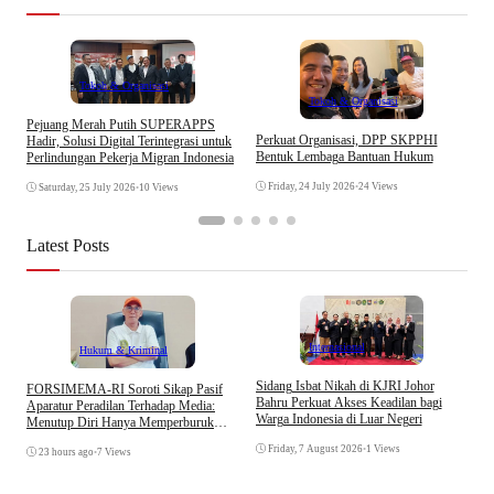
Tokoh & Organisasi
Tokoh & Organisasi
Pejuang Merah Putih SUPERAPPS
I
Perkuat Organisasi, DPP SKPPHI
Hadir, Solusi Digital Terintegrasi untuk
B
Bentuk Lembaga Bantuan Hukum
Perlindungan Pekerja Migran Indonesia
A
Friday, 24 July 2026
•
24 Views
Saturday, 25 July 2026
•
10 Views
Latest Posts
Internasional
Hukum & Kriminal
S
Sidang Isbat Nikah di KJRI Johor
​FORSIMEMA-RI Soroti Sikap Pasif
P
Bahru Perkuat Akses Keadilan bagi
Aparatur Peradilan Terhadap Media:
P
Warga Indonesia di Luar Negeri
Menutup Diri Hanya Memperburuk
D
Citra Lembaga
Friday, 7 August 2026
•
1 Views
23 hours ago
•
7 Views