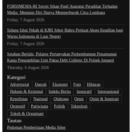
​FORSIMEMA-RI Soroti Sikap Pasif Aparatur Peradilan Terhadap
Media: Menutup Diri Hanya Memperburuk Citra Lembaga
Friday, 7 August 2026
Sidang Isbat Nikah di KJRI Johor Bahru Perkuat Akses Keadilan bagi
Warga Indonesia di Luar Negeri
Friday, 7 August 2026
Setahun Berlalu, Pelapor Pertanyakan Perkembangan Penanganan
Kasus Pengambilan Unit Paksa Debt Colletor Di Polsek Jonggol
Thursday, 6 August 2026
Kategori
Advertorial
Daerah
Ekonomi
Foto
Hiburan
Hukum & Kriminal
Indeks Berita
Inspiratif
Internasional
Kepolisian
Nasional
Olahraga
Opini
Opini & Inspirasi
Otomotif
Pariwisata
Politik
Teknologi
Tokoh & Organisasi
Tautan
Pedoman Pemberitaan Media Siber