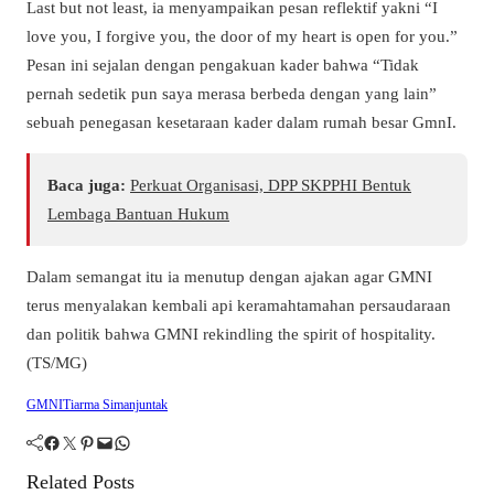
Last but not least, ia menyampaikan pesan reflektif yakni “I
love you, I forgive you, the door of my heart is open for you.”
Pesan ini sejalan dengan pengakuan kader bahwa “Tidak
pernah sedetik pun saya merasa berbeda dengan yang lain”
sebuah penegasan kesetaraan kader dalam rumah besar GmnI.
Baca juga:
Perkuat Organisasi, DPP SKPPHI Bentuk
Lembaga Bantuan Hukum
Dalam semangat itu ia menutup dengan ajakan agar GMNI
terus menyalakan kembali api keramahtamahan persaudaraan
dan politik bahwa GMNI rekindling the spirit of hospitality.
(TS/MG)
GMNI
Tiarma Simanjuntak
Facebook
Twitter
Pinterest
Mail
WhatsApp
Related Posts