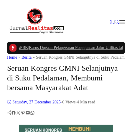
ng APBK
|
Kasus Dugaan Pelanggaran Penggunaan Jalur Utilitas Jababeka Resmi 
Home
»
Berita
»
Seruan Kongres GMNI Selanjutnya di Suku Pedalaman,
Seruan Kongres GMNI Selanjutnya
di Suku Pedalaman, Membumi
bersama Masyarakat Adat
Saturday, 27 December 2025
•
6
Views
•
4 Min read
Facebook
Twitter
Pinterest
Mail
WhatsApp