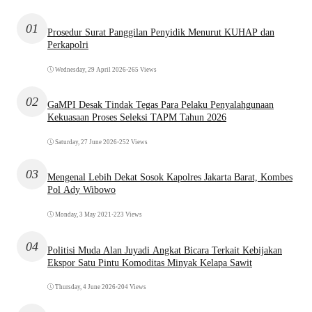
01
Prosedur Surat Panggilan Penyidik Menurut KUHAP dan
Perkapolri
Wednesday, 29 April 2026
•
265 Views
02
GaMPI Desak Tindak Tegas Para Pelaku Penyalahgunaan
Kekuasaan Proses Seleksi TAPM Tahun 2026
Saturday, 27 June 2026
•
252 Views
03
Mengenal Lebih Dekat Sosok Kapolres Jakarta Barat, Kombes
Pol Ady Wibowo
Monday, 3 May 2021
•
223 Views
04
Politisi Muda Alan Juyadi Angkat Bicara Terkait Kebijakan
Ekspor Satu Pintu Komoditas Minyak Kelapa Sawit
Thursday, 4 June 2026
•
204 Views