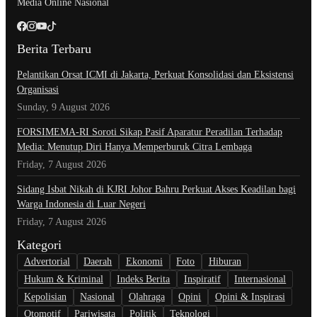
Media Online Nasional
Berita Terbaru
Pelantikan Orsat ICMI di Jakarta, Perkuat Konsolidasi dan Eksistensi
Organisasi
Sunday, 9 August 2026
​FORSIMEMA-RI Soroti Sikap Pasif Aparatur Peradilan Terhadap
Media: Menutup Diri Hanya Memperburuk Citra Lembaga
Friday, 7 August 2026
Sidang Isbat Nikah di KJRI Johor Bahru Perkuat Akses Keadilan bagi
Warga Indonesia di Luar Negeri
Friday, 7 August 2026
Kategori
Advertorial
Daerah
Ekonomi
Foto
Hiburan
Hukum & Kriminal
Indeks Berita
Inspiratif
Internasional
Kepolisian
Nasional
Olahraga
Opini
Opini & Inspirasi
Otomotif
Pariwisata
Politik
Teknologi