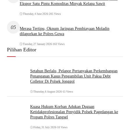
Ekspor Satu Pintu Komoditas Minyak Kelapa Sawit
Thursday, 4 June 2026
•
205 Views
05
Merasa Tertipu, Oknum Jaringan Pembiayaan Moladin
dilaporkan ke Polres Gowa
Tuesday, 27 January 2026
•
163 Views
Pilihan Editor
Setahun Berlalu, Pelapor Pertanyakan Perkembangan
Penanganan Kasus Pengambilan Unit Paksa Debt
Colletor Di Polsek Jonggol
Thursday, 6 August 2026
•
15 Views
Kuasa Hukum Korban Adukan Dugaan
Ketidakprofesionalan Penyidik Polsek Pagedangan ke
Propam Polres Tangsel
Friday, 31 July 2026
•
10 Views