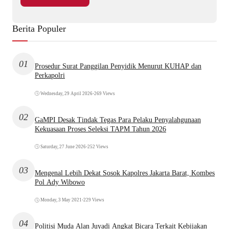
Berita Populer
01
Prosedur Surat Panggilan Penyidik Menurut KUHAP dan
Perkapolri
Wednesday, 29 April 2026
•
269 Views
02
GaMPI Desak Tindak Tegas Para Pelaku Penyalahgunaan
Kekuasaan Proses Seleksi TAPM Tahun 2026
Saturday, 27 June 2026
•
252 Views
03
Mengenal Lebih Dekat Sosok Kapolres Jakarta Barat, Kombes
Pol Ady Wibowo
Monday, 3 May 2021
•
229 Views
04
Politisi Muda Alan Juyadi Angkat Bicara Terkait Kebijakan