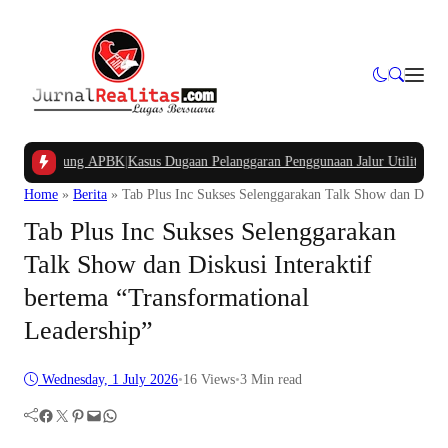
Kampung APBK
|
Kasus Dugaan Pelanggaran Penggunaan Jalur Utilitas Jababeka 
Home
»
Berita
»
Tab Plus Inc Sukses Selenggarakan Talk Show dan Diskus
Tab Plus Inc Sukses Selenggarakan
Talk Show dan Diskusi Interaktif
bertema “Transformational
Leadership”
Wednesday, 1 July 2026
•
16
Views
•
3 Min read
Facebook
Twitter
Pinterest
Mail
WhatsApp