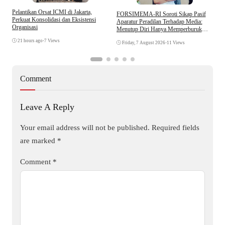
Pelantikan Orsat ICMI di Jakarta,
S
​FORSIMEMA-RI Soroti Sikap Pasif
Perkuat Konsolidasi dan Eksistensi
B
Aparatur Peradilan Terhadap Media:
Organisasi
W
Menutup Diri Hanya Memperburuk
Citra Lembaga
21 hours ago
•
7 Views
Friday, 7 August 2026
•
11 Views
Comment
Leave A Reply
Your email address will not be published.
Required fields
are marked
*
Comment
*