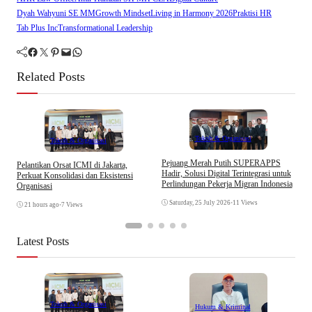
Dyah Wahyuni SE MM
Growth Mindset
Living in Harmony 2026
Praktisi HR
Tab Plus Inc
Transformational Leadership
Facebook
Twitter
Pinterest
Mail
WhatsApp
Related Posts
Tokoh & Organisasi
Tokoh & Organisasi
Pejuang Merah Putih SUPERAPPS
Pelantikan Orsat ICMI di Jakarta,
P
Hadir, Solusi Digital Terintegrasi untuk
Perkuat Konsolidasi dan Eksistensi
B
Perlindungan Pekerja Migran Indonesia
Organisasi
Saturday, 25 July 2026
•
11 Views
21 hours ago
•
7 Views
Latest Posts
Tokoh & Organisasi
Hukum & Kriminal