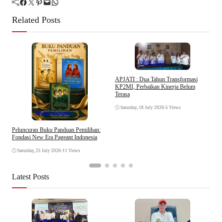
Facebook
Twitter
Pinterest
Mail
WhatsApp
Related Posts
Indeks Berita
APJATI : Dua Tahun Transformasi
KP2MI, Perbaikan Kinerja Belum
D
Terasa
K
Saturday, 18 July 2026
•
5 Views
Opini & Inspirasi
Peluncuran Buku Panduan Pemilihan:
Fondasi New Era Pageant Indonesia
Saturday, 25 July 2026
•
11 Views
Latest Posts
Tokoh & Organisasi