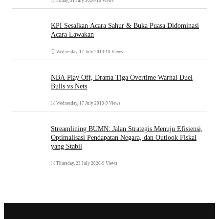
Friday, 31 July 2026
•
10 Views
KPI Sesalkan Acara Sahur & Buka Puasa Didominasi
Acara Lawakan
Wednesday, 17 July 2013
•
10 Views
NBA Play Off, Drama Tiga Overtime Warnai Duel
Bulls vs Nets
Wednesday, 17 July 2013
•
9 Views
Streamlining BUMN: Jalan Strategis Menuju Efisiensi,
Optimalisasi Pendapatan Negara, dan Outlook Fiskal
yang Stabil
Thursday, 23 July 2026
•
9 Views