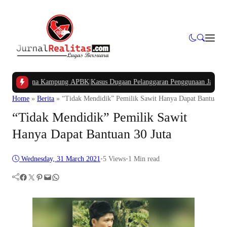
ngan Dana Kampung APBK
|
Kasus Dugaan Pelanggaran Penggunaan Jalur Utilitas
Home
»
Berita
»
“Tidak Mendidik” Pemilik Sawit Hanya Dapat Bantuan 3
“Tidak Mendidik” Pemilik Sawit
Hanya Dapat Bantuan 30 Juta
Wednesday, 31 March 2021
•
5
Views
•
1 Min read
Facebook
Twitter
Pinterest
Mail
WhatsApp