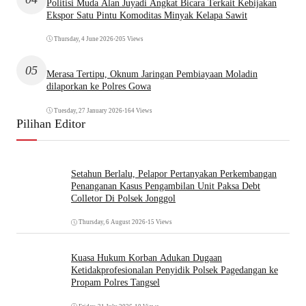
Politisi Muda Alan Juyadi Angkat Bicara Terkait Kebijakan
Ekspor Satu Pintu Komoditas Minyak Kelapa Sawit
Thursday, 4 June 2026
•
205 Views
05
Merasa Tertipu, Oknum Jaringan Pembiayaan Moladin
dilaporkan ke Polres Gowa
Tuesday, 27 January 2026
•
164 Views
Pilihan Editor
Setahun Berlalu, Pelapor Pertanyakan Perkembangan
Penanganan Kasus Pengambilan Unit Paksa Debt
Colletor Di Polsek Jonggol
Thursday, 6 August 2026
•
15 Views
Kuasa Hukum Korban Adukan Dugaan
Ketidakprofesionalan Penyidik Polsek Pagedangan ke
Propam Polres Tangsel