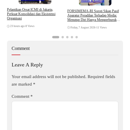
Hukum & Kriminal
Pelantikan Orsat ICMI di Jakarta,
S
​FORSIMEMA-RI Soroti Sikap Pasif
Perkuat Konsolidasi dan Eksistensi
B
Aparatur Peradilan Terhadap Media:
Organisasi
W
Menutup Diri Hanya Memperburuk
Citra Lembaga
23 hours ago
•
8 Views
Friday, 7 August 2026
•
11 Views
Comment
Leave A Reply
Your email address will not be published.
Required fields
are marked
*
Comment
*