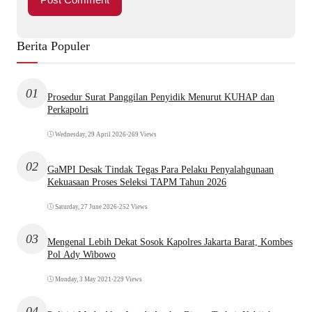
Berita Populer
01
Prosedur Surat Panggilan Penyidik Menurut KUHAP dan
Perkapolri
Wednesday, 29 April 2026
•
269 Views
02
GaMPI Desak Tindak Tegas Para Pelaku Penyalahgunaan
Kekuasaan Proses Seleksi TAPM Tahun 2026
Saturday, 27 June 2026
•
252 Views
03
Mengenal Lebih Dekat Sosok Kapolres Jakarta Barat, Kombes
Pol Ady Wibowo
Monday, 3 May 2021
•
229 Views
04