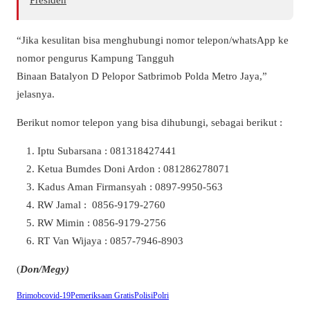
“Jika kesulitan bisa menghubungi nomor telepon/whatsApp ke
nomor pengurus Kampung Tangguh
Binaan Batalyon D Pelopor Satbrimob Polda Metro Jaya,”
jelasnya.
Berikut nomor telepon yang bisa dihubungi, sebagai berikut :
Iptu Subarsana : 081318427441
Ketua Bumdes Doni Ardon : 081286278071
Kadus Aman Firmansyah : 0897-9950-563
RW Jamal : 0856-9179-2760
RW Mimin : 0856-9179-2756
RT Van Wijaya : 0857-7946-8903
(
Don/Megy)
Brimob
covid-19
Pemeriksaan Gratis
Polisi
Polri