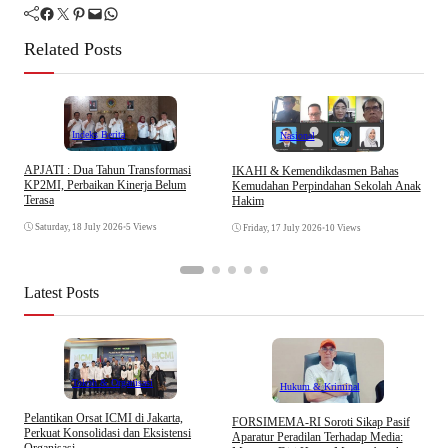
Facebook
Twitter
Pinterest
Mail
WhatsApp
Related Posts
Indeks Berita
Nasional
APJATI : Dua Tahun Transformasi
IKAHI & Kemendikdasmen Bahas
S
KP2MI, Perbaikan Kinerja Belum
Kemudahan Perpindahan Sekolah Anak
P
Terasa
Hakim
P
Saturday, 18 July 2026
•
5 Views
Friday, 17 July 2026
•
10 Views
Latest Posts
Tokoh & Organisasi
Hukum & Kriminal
Pelantikan Orsat ICMI di Jakarta,
S
​FORSIMEMA-RI Soroti Sikap Pasif
Perkuat Konsolidasi dan Eksistensi
B
Aparatur Peradilan Terhadap Media:
Organisasi