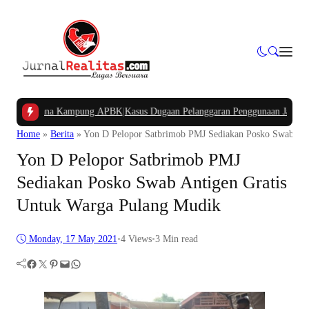
ngan Dana Kampung APBK
|
Kasus Dugaan Pelanggaran Penggunaan Jalur Utilitas
Home
»
Berita
»
Yon D Pelopor Satbrimob PMJ Sediakan Posko Swab Ant
Yon D Pelopor Satbrimob PMJ
Sediakan Posko Swab Antigen Gratis
Untuk Warga Pulang Mudik
Monday, 17 May 2021
•
4
Views
•
3 Min read
Facebook
Twitter
Pinterest
Mail
WhatsApp