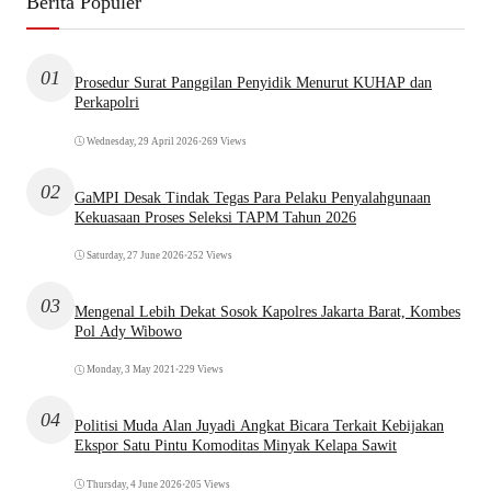
Berita Populer
01
Prosedur Surat Panggilan Penyidik Menurut KUHAP dan
Perkapolri
Wednesday, 29 April 2026
•
269 Views
02
GaMPI Desak Tindak Tegas Para Pelaku Penyalahgunaan
Kekuasaan Proses Seleksi TAPM Tahun 2026
Saturday, 27 June 2026
•
252 Views
03
Mengenal Lebih Dekat Sosok Kapolres Jakarta Barat, Kombes
Pol Ady Wibowo
Monday, 3 May 2021
•
229 Views
04
Politisi Muda Alan Juyadi Angkat Bicara Terkait Kebijakan
Ekspor Satu Pintu Komoditas Minyak Kelapa Sawit
Thursday, 4 June 2026
•
205 Views