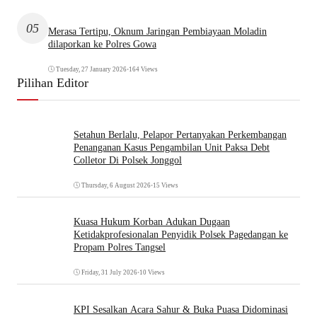
05
Merasa Tertipu, Oknum Jaringan Pembiayaan Moladin
dilaporkan ke Polres Gowa
Tuesday, 27 January 2026
•
164 Views
Pilihan Editor
Setahun Berlalu, Pelapor Pertanyakan Perkembangan
Penanganan Kasus Pengambilan Unit Paksa Debt
Colletor Di Polsek Jonggol
Thursday, 6 August 2026
•
15 Views
Kuasa Hukum Korban Adukan Dugaan
Ketidakprofesionalan Penyidik Polsek Pagedangan ke
Propam Polres Tangsel
Friday, 31 July 2026
•
10 Views
KPI Sesalkan Acara Sahur & Buka Puasa Didominasi