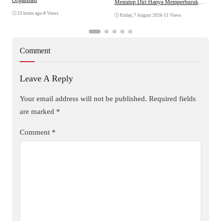
W
Menutup Diri Hanya Memperburuk
Citra Lembaga
23 hours ago
•
8 Views
Friday, 7 August 2026
•
11 Views
Comment
Leave A Reply
Your email address will not be published.
Required fields
are marked
*
Comment
*