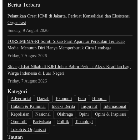
Berita Terbaru
Pelantikan Orsat ICMI di Jakarta, Perkuat Konsolidasi dan Eksistensi
Organisasi
Sunday, 9 August 2026
​FORSIMEMA-RI Soroti Sikap Pasif Aparatur Peradilan Terhadap
Media: Menutup Diri Hanya Memperburuk Citra Lembaga
Friday, 7 August 2026
Sidang Isbat Nikah di KJRI Johor Bahru Perkuat Akses Keadilan bagi
Warga Indonesia di Luar Negeri
Friday, 7 August 2026
Kategori
Advertorial
Daerah
Ekonomi
Foto
Hiburan
Hukum & Kriminal
Indeks Berita
Inspiratif
Internasional
Kepolisian
Nasional
Olahraga
Opini
Opini & Inspirasi
Otomotif
Pariwisata
Politik
Teknologi
Tokoh & Organisasi
Tautan