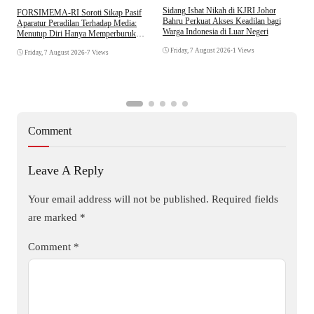
S
Sidang Isbat Nikah di KJRI Johor
​FORSIMEMA-RI Soroti Sikap Pasif
P
Bahru Perkuat Akses Keadilan bagi
Aparatur Peradilan Terhadap Media:
P
Warga Indonesia di Luar Negeri
Menutup Diri Hanya Memperburuk
D
Citra Lembaga
Friday, 7 August 2026
•
1 Views
Friday, 7 August 2026
•
7 Views
Comment
Leave A Reply
Your email address will not be published.
Required fields
are marked
*
Comment
*