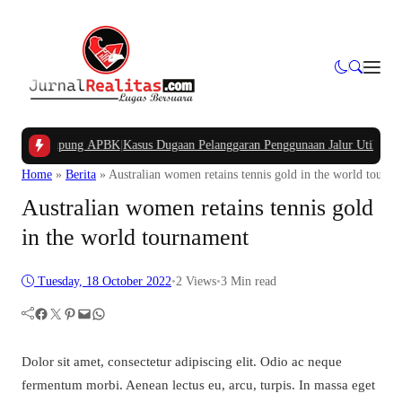
a Kampung APBK
|
Kasus Dugaan Pelanggaran Penggunaan Jalur Utilitas Jababek
Home
»
Berita
»
Australian women retains tennis gold in the world tourn
Australian women retains tennis gold
in the world tournament
Tuesday, 18 October 2022
•
2
Views
•
3 Min read
Facebook
Twitter
Pinterest
Mail
WhatsApp
Dolor sit amet, consectetur adipiscing elit. Odio ac neque
fermentum morbi. Aenean lectus eu, arcu, turpis. In massa eget