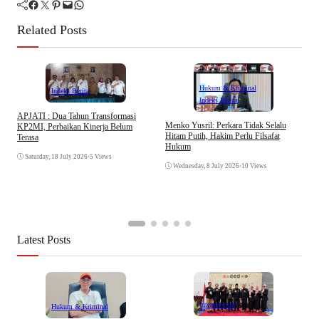
Facebook
Twitter
Pinterest
Mail
WhatsApp
Related Posts
Hukum & Kriminal
Indeks Berita
Indeks Berita
APJATI : Dua Tahun Transformasi
D
Menko Yusril: Perkara Tidak Selalu
KP2MI, Perbaikan Kinerja Belum
k
Hitam Putih, Hakim Perlu Filsafat
Terasa
A
Hukum
I
Saturday, 18 July 2026
•
5 Views
Wednesday, 8 July 2026
•
10 Views
Latest Posts
Internasional
Hukum & Kriminal