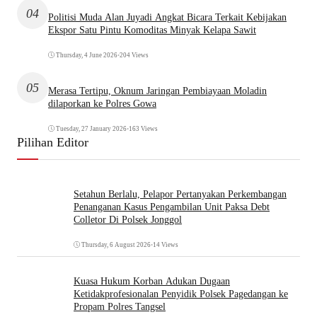
04
Politisi Muda Alan Juyadi Angkat Bicara Terkait Kebijakan
Ekspor Satu Pintu Komoditas Minyak Kelapa Sawit
Thursday, 4 June 2026
•
204 Views
05
Merasa Tertipu, Oknum Jaringan Pembiayaan Moladin
dilaporkan ke Polres Gowa
Tuesday, 27 January 2026
•
163 Views
Pilihan Editor
Setahun Berlalu, Pelapor Pertanyakan Perkembangan
Penanganan Kasus Pengambilan Unit Paksa Debt
Colletor Di Polsek Jonggol
Thursday, 6 August 2026
•
14 Views
Kuasa Hukum Korban Adukan Dugaan
Ketidakprofesionalan Penyidik Polsek Pagedangan ke
Propam Polres Tangsel