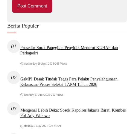
Berita Populer
01
Prosedur Surat Panggilan Penyidik Menurut KUHAP dan
Perkapolri
Wednesday, 29 April 2026
•
265 Views
02
GaMPI Desak Tindak Tegas Para Pelaku Penyalahgunaan
Kekuasaan Proses Seleksi TAPM Tahun 2026
Saturday, 27 June 2026
•
252 Views
03
Mengenal Lebih Dekat Sosok Kapolres Jakarta Barat, Kombes
Pol Ady Wibowo
Monday, 3 May 2021
•
223 Views