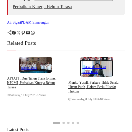
Perbaikan Kinerja Belum Terasa
Air Sigari
PDAM Simalungun
Facebook
Twitter
Pinterest
Mail
WhatsApp
Related Posts
Hukum & Kriminal
Indeks Berita
Indeks Berita
APJATI : Dua Tahun Transformasi
D
Menko Yusril: Perkara Tidak Selalu
KP2MI, Perbaikan Kinerja Belum
k
Hitam Putih, Hakim Perlu Filsafat
Terasa
A
Hukum
I
Saturday, 18 July 2026
•
5 Views
Wednesday, 8 July 2026
•
10 Views
Latest Posts