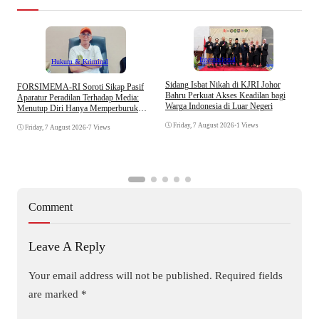
Internasional
Hukum & Kriminal
S
Sidang Isbat Nikah di KJRI Johor
​FORSIMEMA-RI Soroti Sikap Pasif
P
Bahru Perkuat Akses Keadilan bagi
Aparatur Peradilan Terhadap Media:
P
Warga Indonesia di Luar Negeri
Menutup Diri Hanya Memperburuk
D
Citra Lembaga
Friday, 7 August 2026
•
1 Views
Friday, 7 August 2026
•
7 Views
Comment
Leave A Reply
Your email address will not be published.
Required fields
are marked
*