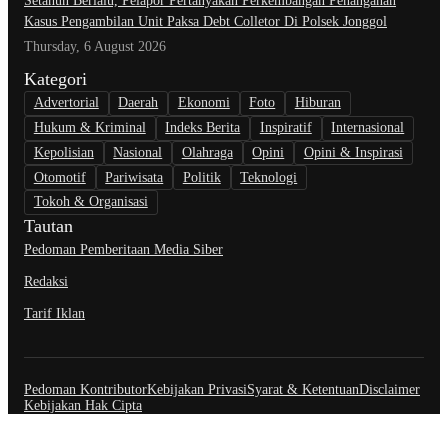
Setahun Berlalu, Pelapor Pertanyakan Perkembangan Penanganan
Kasus Pengambilan Unit Paksa Debt Colletor Di Polsek Jonggol
Thursday, 6 August 2026
Kategori
Advertorial
Daerah
Ekonomi
Foto
Hiburan
Hukum & Kriminal
Indeks Berita
Inspiratif
Internasional
Kepolisian
Nasional
Olahraga
Opini
Opini & Inspirasi
Otomotif
Pariwisata
Politik
Teknologi
Tokoh & Organisasi
Tautan
Pedoman Pemberitaan Media Siber
Redaksi
Tarif Iklan
Pedoman Kontributor
Kebijakan Privasi
Syarat & Ketentuan
Disclaimer
Kebijakan Hak Cipta
@Copyright Jurnal Realitas.com. All Rights Reserved