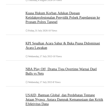
Thursday, 6 August 2026
•
14 Views
Kuasa Hukum Korban Adukan Dugaan
Ketidakprofesionalan Penyidik Polsek Pagedangan ke
Propam Polres Tangsel
Friday, 31 July 2026
•
10 Views
KPI Sesalkan Acara Sahur & Buka Puasa Didominasi
Acara Lawakan
Wednesday, 17 July 2013
•
10 Views
NBA Play Off, Drama Tiga Overtime Warnai Duel
Bulls vs Nets
Wednesday, 17 July 2013
•
8 Views
USAID, Bantuan Global, dan Perdebatan Tentang
Jutaan Nyawa: Antara Dampak Kemanusiaan dan Kritik
Efektivitas Dana