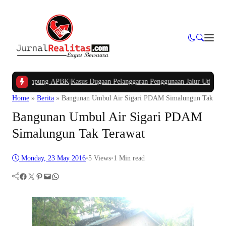
ana Kampung APBK
|
Kasus Dugaan Pelanggaran Penggunaan Jalur Utilitas Jabab
Home
»
Berita
»
Bangunan Umbul Air Sigari PDAM Simalungun Tak Ter
Bangunan Umbul Air Sigari PDAM
Simalungun Tak Terawat
Monday, 23 May 2016
•
5
Views
•
1 Min read
Facebook
Twitter
Pinterest
Mail
WhatsApp