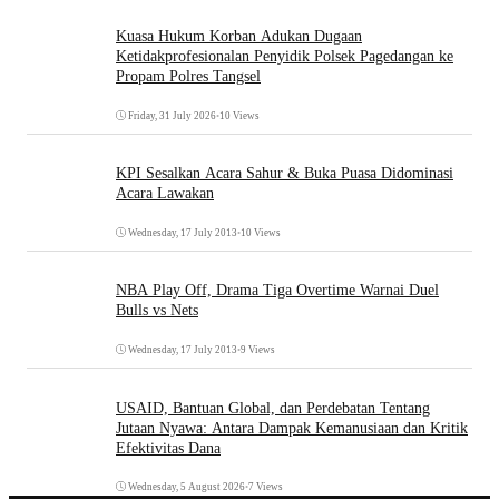
Kuasa Hukum Korban Adukan Dugaan
Ketidakprofesionalan Penyidik Polsek Pagedangan ke
Propam Polres Tangsel
Friday, 31 July 2026
•
10 Views
KPI Sesalkan Acara Sahur & Buka Puasa Didominasi
Acara Lawakan
Wednesday, 17 July 2013
•
10 Views
NBA Play Off, Drama Tiga Overtime Warnai Duel
Bulls vs Nets
Wednesday, 17 July 2013
•
9 Views
USAID, Bantuan Global, dan Perdebatan Tentang
Jutaan Nyawa: Antara Dampak Kemanusiaan dan Kritik
Efektivitas Dana
Wednesday, 5 August 2026
•
7 Views