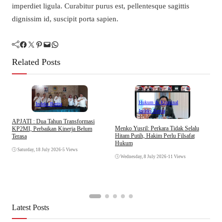
imperdiet ligula. Curabitur purus est, pellentesque sagittis
dignissim id, suscipit porta sapien.
Facebook
Twitter
Pinterest
Mail
WhatsApp
Related Posts
Hukum & Kriminal
Indeks Berita
Indeks Berita
APJATI : Dua Tahun Transformasi
D
Menko Yusril: Perkara Tidak Selalu
KP2MI, Perbaikan Kinerja Belum
k
Hitam Putih, Hakim Perlu Filsafat
Terasa
A
Hukum
I
Saturday, 18 July 2026
•
5 Views
Wednesday, 8 July 2026
•
11 Views
Latest Posts