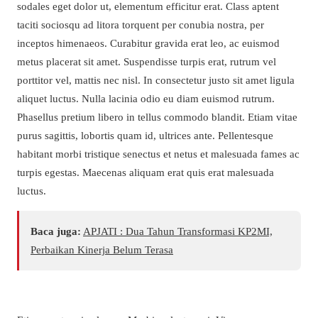
sodales eget dolor ut, elementum efficitur erat. Class aptent
taciti sociosqu ad litora torquent per conubia nostra, per
inceptos himenaeos. Curabitur gravida erat leo, ac euismod
metus placerat sit amet. Suspendisse turpis erat, rutrum vel
porttitor vel, mattis nec nisl. In consectetur justo sit amet ligula
aliquet luctus. Nulla lacinia odio eu diam euismod rutrum.
Phasellus pretium libero in tellus commodo blandit. Etiam vitae
purus sagittis, lobortis quam id, ultrices ante. Pellentesque
habitant morbi tristique senectus et netus et malesuada fames ac
turpis egestas. Maecenas aliquam erat quis erat malesuada
luctus.
Baca juga:
APJATI : Dua Tahun Transformasi KP2MI,
Perbaikan Kinerja Belum Terasa