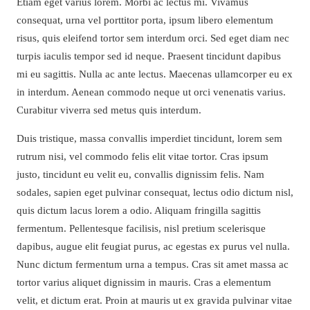
Etiam eget varius lorem. Morbi ac lectus mi. Vivamus
consequat, urna vel porttitor porta, ipsum libero elementum
risus, quis eleifend tortor sem interdum orci. Sed eget diam nec
turpis iaculis tempor sed id neque. Praesent tincidunt dapibus
mi eu sagittis. Nulla ac ante lectus. Maecenas ullamcorper eu ex
in interdum. Aenean commodo neque ut orci venenatis varius.
Curabitur viverra sed metus quis interdum.
Duis tristique, massa convallis imperdiet tincidunt, lorem sem
rutrum nisi, vel commodo felis elit vitae tortor. Cras ipsum
justo, tincidunt eu velit eu, convallis dignissim felis. Nam
sodales, sapien eget pulvinar consequat, lectus odio dictum nisl,
quis dictum lacus lorem a odio. Aliquam fringilla sagittis
fermentum. Pellentesque facilisis, nisl pretium scelerisque
dapibus, augue elit feugiat purus, ac egestas ex purus vel nulla.
Nunc dictum fermentum urna a tempus. Cras sit amet massa ac
tortor varius aliquet dignissim in mauris. Cras a elementum
velit, et dictum erat. Proin at mauris ut ex gravida pulvinar vitae