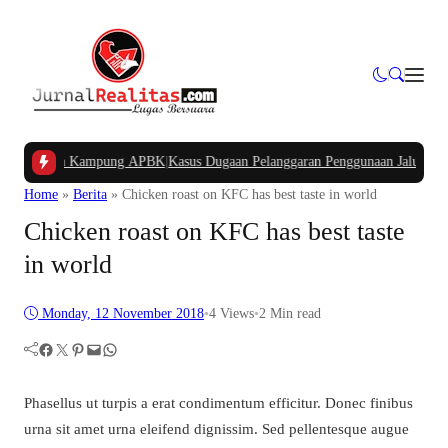
an Dana Kampung APBK
|
Kasus Dugaan Pelanggaran Penggunaan Jalur Utilitas 
Home
»
Berita
»
Chicken roast on KFC has best taste in world
Chicken roast on KFC has best taste
in world
Monday, 12 November 2018
•
4
Views
•
2 Min read
Facebook
Twitter
Pinterest
Mail
WhatsApp
Phasellus ut turpis a erat condimentum efficitur. Donec finibus
urna sit amet urna eleifend dignissim. Sed pellentesque augue