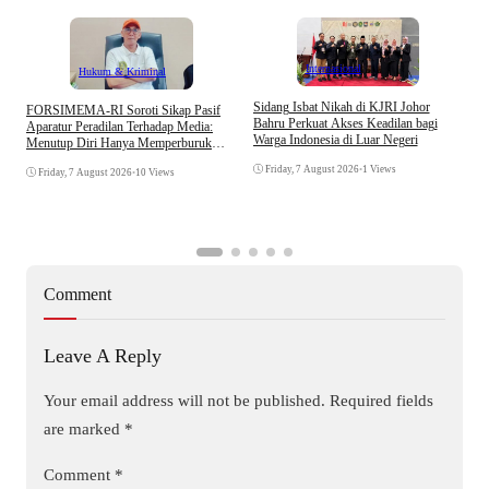
Internasional
Hukum & Kriminal
S
Sidang Isbat Nikah di KJRI Johor
​FORSIMEMA-RI Soroti Sikap Pasif
P
Bahru Perkuat Akses Keadilan bagi
Aparatur Peradilan Terhadap Media:
P
Warga Indonesia di Luar Negeri
Menutup Diri Hanya Memperburuk
D
Citra Lembaga
Friday, 7 August 2026
•
1 Views
Friday, 7 August 2026
•
10 Views
Comment
Leave A Reply
Your email address will not be published.
Required fields
are marked
*
Comment
*