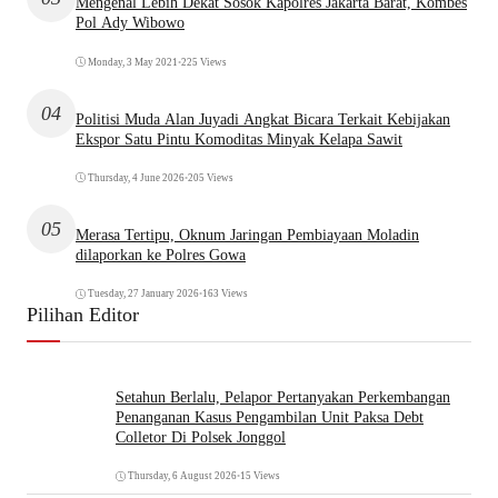
Mengenal Lebih Dekat Sosok Kapolres Jakarta Barat, Kombes
Pol Ady Wibowo
Monday, 3 May 2021
•
225 Views
04
Politisi Muda Alan Juyadi Angkat Bicara Terkait Kebijakan
Ekspor Satu Pintu Komoditas Minyak Kelapa Sawit
Thursday, 4 June 2026
•
205 Views
05
Merasa Tertipu, Oknum Jaringan Pembiayaan Moladin
dilaporkan ke Polres Gowa
Tuesday, 27 January 2026
•
163 Views
Pilihan Editor
Setahun Berlalu, Pelapor Pertanyakan Perkembangan
Penanganan Kasus Pengambilan Unit Paksa Debt
Colletor Di Polsek Jonggol
Thursday, 6 August 2026
•
15 Views