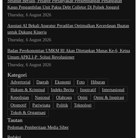
Setahun Berlalu, Pelapor Pertanyakan Perkembangan Penanganan
Kasus Pengambilan Unit Paksa Debt Colletor Di Polsek Jonggol
Thursday, 6 August 2026
Asosiasi AI Bekali Aparatur Peradilan Optimalkan Kecerdasan Buatan
untuk Dukung Kinerja
Thursday, 6 August 2026
Badan Perekonomian UMKM RI Akan Ditetapkan Munas Ke-6, Ketua
Umum APKLI-P: Solusi Revolusioner
Thursday, 6 August 2026
Kategori
Advertorial
Daerah
Ekonomi
Foto
Hiburan
Hukum & Kriminal
Indeks Berita
Inspiratif
Internasional
Kepolisian
Nasional
Olahraga
Opini
Opini & Inspirasi
Otomotif
Pariwisata
Politik
Teknologi
Tokoh & Organisasi
Tautan
Pedoman Pemberitaan Media Siber
Redaksi