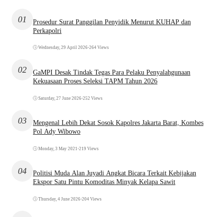
01
Prosedur Surat Panggilan Penyidik Menurut KUHAP dan
Perkapolri
Wednesday, 29 April 2026
•
264 Views
02
GaMPI Desak Tindak Tegas Para Pelaku Penyalahgunaan
Kekuasaan Proses Seleksi TAPM Tahun 2026
Saturday, 27 June 2026
•
252 Views
03
Mengenal Lebih Dekat Sosok Kapolres Jakarta Barat, Kombes
Pol Ady Wibowo
Monday, 3 May 2021
•
219 Views
04
Politisi Muda Alan Juyadi Angkat Bicara Terkait Kebijakan
Ekspor Satu Pintu Komoditas Minyak Kelapa Sawit
Thursday, 4 June 2026
•
204 Views