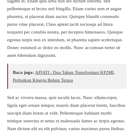
sagittis in. Etiam quis urna non leo dictum lobortis. Sed
pellentesque et lectus sed fringilla. Etiam varius sem et augue
pharetra, at placerat diam auctor. Quisque blandit commodo
purus vitae placerat. Class aptent taciti sociosqu ad litora
torquent per conubia nostra, per inceptos himenaeos. Quisque
egestas turpis non ex interdum, ut pharetra sapien scelerisque.
Donec euismod ac dolor eu mollis. Nunc accumsan tortor sit
amet bibendum dignissim.
Baca juga:
APJATI : Dua Tahun Transformasi KP2MI,
Perbaikan Kinerja Belum Terasa
Sed ac viverra massa, quis iaculis lacus. Nunc ullamcorper,
ligula eget ornare tempor, mauris diam placerat lorem, faucibus
suscipit diam lorem at velit. Pellentesque habitant morbi
tristique senectus et netus et malesuada fames ac turpis egestas.
Nam dictum elit eu elit pulvinar, varius maximus purus finibus.