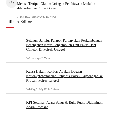
05
Merasa Tertipu, Oknum Jaringan Pembiayaan Moladin
dilaporkan ke Polres Gowa
Tuesday, 27 January 2026
•
162 Views
Pilihan Editor
Setahun Berlalu, Pelapor Pertanyakan Perkembangan
Penanganan Kasus Pengambilan Unit Paksa Debt
Colletor Di Polsek Jonggol
2 hours ago
•
12 Views
Kuasa Hukum Korban Adukan Dugaan
Ketidakprofesionalan Penyidik Polsek Pagedangan ke
Propam Polres Tangsel
Friday, 31 July 2026
•
10 Views
KPI Sesalkan Acara Sahur & Buka Puasa Didominasi
Acara Lawakan