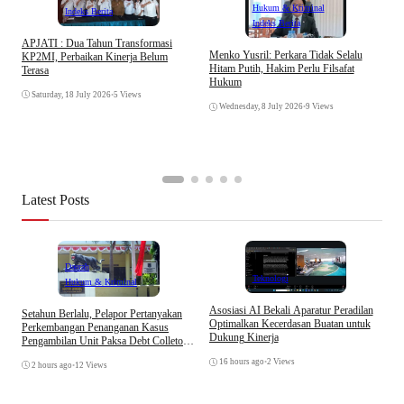
Hukum & Kriminal
Indeks Berita
Indeks Berita
APJATI : Dua Tahun Transformasi
D
Menko Yusril: Perkara Tidak Selalu
KP2MI, Perbaikan Kinerja Belum
k
Hitam Putih, Hakim Perlu Filsafat
Terasa
A
Hukum
I
Saturday, 18 July 2026
•
5 Views
Wednesday, 8 July 2026
•
9 Views
Latest Posts
Daerah
Teknologi
Hukum & Kriminal
Asosiasi AI Bekali Aparatur Peradilan
Setahun Berlalu, Pelapor Pertanyakan
B
Optimalkan Kecerdasan Buatan untuk
Perkembangan Penanganan Kasus
D
Dukung Kinerja
Pengambilan Unit Paksa Debt Colletor
A
Di Polsek Jonggol
16 hours ago
•
2 Views
2 hours ago
•
12 Views