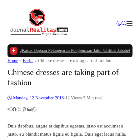
 APBK
|
Kasus Dugaan Pelanggaran Penggunaan Jalur Utilitas Jababeka Resmi Na
Home
»
Berita
»
Chinese dresses are taking part of fashion
Chinese dresses are taking part of
fashion
Monday, 12 November 2018
•
12
Views
•
3 Min read
Facebook
Twitter
Pinterest
Mail
WhatsApp
Duis dapibus, augue et dapibus egestas, justo est accumsan
justo, eu blandit metus ligula eu ligula. Duis eget lacus nulla.