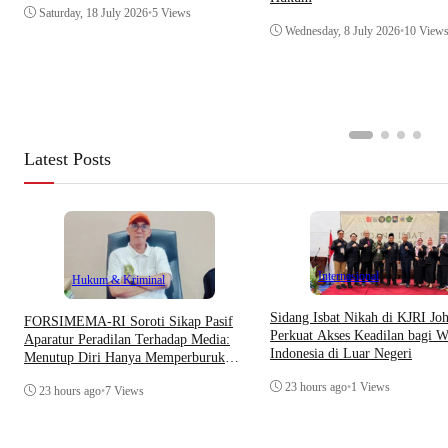
Saturday, 18 July 2026
•
5 Views
Wednesday, 8 July 2026
•
10 View
Latest Posts
Internasional
Hukum & Kriminal
Sidang Isbat Nikah di KJRI Jo
​FORSIMEMA-RI Soroti Sikap Pasif
Perkuat Akses Keadilan bagi W
Aparatur Peradilan Terhadap Media:
Indonesia di Luar Negeri
Menutup Diri Hanya Memperburuk
Citra Lembaga
23 hours ago
•
1 Views
23 hours ago
•
7 Views