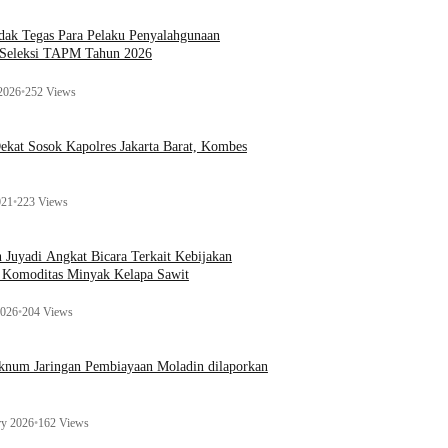
ak Tegas Para Pelaku Penyalahgunaan
 Seleksi TAPM Tahun 2026
 2026
•
252 Views
kat Sosok Kapolres Jakarta Barat, Kombes
021
•
223 Views
n Juyadi Angkat Bicara Terkait Kebijakan
u Komoditas Minyak Kelapa Sawit
2026
•
204 Views
Oknum Jaringan Pembiayaan Moladin dilaporkan
ry 2026
•
162 Views