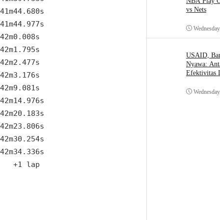
NBA Play O
vs Nets
41m44.680s

41m44.977s 

Wednesday,
42m0.008s

42m1.795s

USAID, Bant
42m2.477s 

Nyawa: Ant
Efektivitas
42m3.176s  

42m9.081s

Wednesday,
42m14.976s 

42m20.183s

42m23.806s 

42m30.254s 

42m34.336s

   +1 lap 
