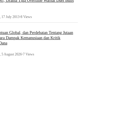
ff, Drama Tiga Overtime Warnai Duel Bulls
 17 July 2013
•
8 Views
uan Global, dan Perdebatan Tentang Jutaan
ara Dampak Kemanusiaan dan Kritik
 Dana
 5 August 2026
•
7 Views