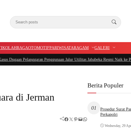
TIK
OLAHRAGA
OTOMOTIF
PARIWISATA
RAGAM
GALERI
Pelanggaran Penggunaan Jalur Utilitas Jababeka Resmi Naik ke Penyidikan
|
Be
Berita Populer
ara di Jerman
01
Prosedur Surat P
Perkapolri
Facebook
Twitter
Pinterest
Mail
WhatsApp
Wednesday, 29 Apr