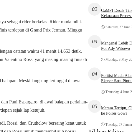
02
GaMPI Desak Tind
Kekuasaan Proses
a sebagai rider berkelas. Rider muda milik
Saturday, 27 June
 finis terdepan di Grand Prix Jerman, Minggu
03
Mengenal Lebih De
Pol Ady Wibowo
dengan catatan waktu 41 menit 14.653 detik.
 Valentino Rossi yang masing-masing finis di
Monday, 3 May 2
04
Politisi Muda Ala
 balapan. Meski langsung tertinggal di awal
Ekspor Satu Pint
Thursday, 4 June 
, dan Paul Espargaro, di awal balapan perlahan-
05
Merasa Tertipu, 
rdepan sejak lap ketujuh.
ke Polres Gowa
radl, Rossi, dan Cruthclow bersaing ketat untuk
Tuesday, 27 Janua
Pilihan Editor
dl dan Rossi untuk mengambil alih posisi