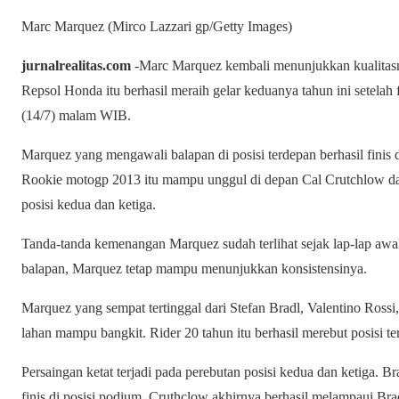
Marc Marquez (Mirco Lazzari gp/Getty Images)
jurnalrealitas.com
-Marc Marquez kembali menunjukkan kualitasny
Repsol Honda itu berhasil meraih gelar keduanya tahun ini setelah
(14/7) malam WIB.
Marquez yang mengawali balapan di posisi terdepan berhasil finis 
Rookie motogp 2013 itu mampu unggul di depan Cal Crutchlow dan
posisi kedua dan ketiga.
Tanda-tanda kemenangan Marquez sudah terlihat sejak lap-lap awal
balapan, Marquez tetap mampu menunjukkan konsistensinya.
Marquez yang sempat tertinggal dari Stefan Bradl, Valentino Rossi
lahan mampu bangkit. Rider 20 tahun itu berhasil merebut posisi te
Persaingan ketat terjadi pada perebutan posisi kedua dan ketiga. B
finis di posisi podium. Cruthclow akhirnya berhasil melampaui Bra