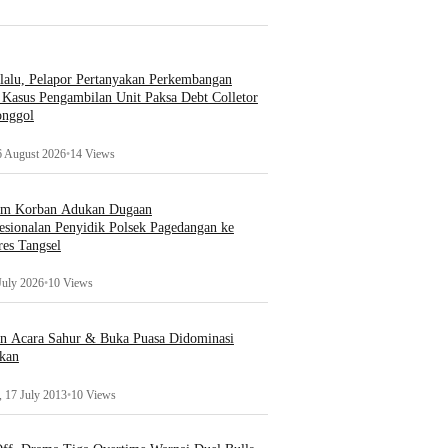
lalu, Pelapor Pertanyakan Perkembangan
Kasus Pengambilan Unit Paksa Debt Colletor
onggol
6 August 2026
•
14 Views
um Korban Adukan Dugaan
esionalan Penyidik Polsek Pagedangan ke
es Tangsel
July 2026
•
10 Views
an Acara Sahur & Buka Puasa Didominasi
kan
 17 July 2013
•
10 Views