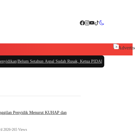
×
lum Setahun Aspal Sudah Rusak, Ketua PIDAR Papua Barat Minta Kajati Papua
anggilan Penyidik Menurut KUHAP dan
il 2026
•
265 Views