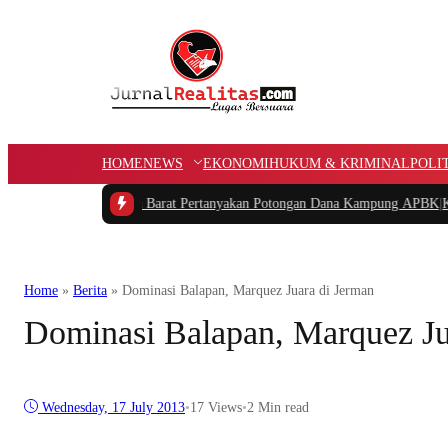
HOME
NEWS
EKONOMI
HUKUM & KRIMINAL
POLI
IDAR Papua Barat Pertanyakan Potongan Dana Kampung APBK
|
Kasus Dugaan 
Home
»
Berita
»
Dominasi Balapan, Marquez Juara di Jerman
Dominasi Balapan, Marquez Ju
Wednesday, 17 July 2013
•
17
Views
•
2 Min read