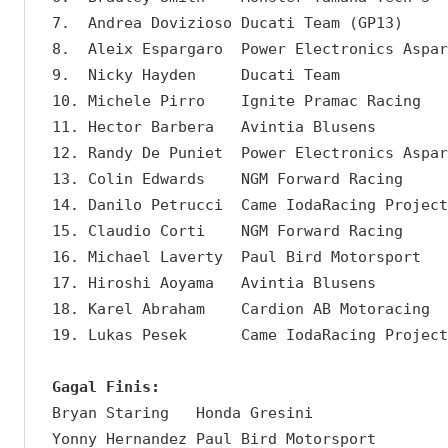
7.  Andrea Dovizioso Ducati Team (GP13)     
8.  Aleix Espargaro  Power Electronics Aspar
9.  Nicky Hayden     Ducati Team            
10. Michele Pirro    Ignite Pramac Racing   
11. Hector Barbera   Avintia Blusens        
12. Randy De Puniet  Power Electronics Aspar
13. Colin Edwards    NGM Forward Racing     
14. Danilo Petrucci  Came IodaRacing Project
15. Claudio Corti    NGM Forward Racing     
16. Michael Laverty  Paul Bird Motorsport   
17. Hiroshi Aoyama   Avintia Blusens        
18. Karel Abraham    Cardion AB Motoracing  
19. Lukas Pesek      Came IodaRacing Project
Gagal Finis:
Bryan Staring   Honda Gresini 

Yonny Hernandez Paul Bird Motorsport
