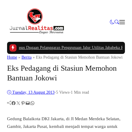
APBK
|
Kasus Dugaan Pelanggaran Penggunaan Jalur Utilitas Jababeka Resmi Nai
Home
»
Berita
»
Eks Pedagang di Stasiun Memohon Bantuan Jokowi
Eks Pedagang di Stasiun Memohon
Bantuan Jokowi
Tuesday, 13 August 2013
•
5
Views
•
1 Min read
Facebook
Twitter
Pinterest
Mail
WhatsApp
Gedung Balaikota DKI Jakarta, di Jl Medan Merdeka Selatan,
Gambir, Jakarta Pusat, kembali menjadi tempat warga untuk