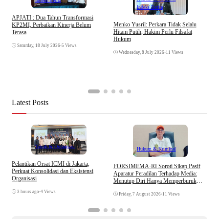
Indeks Berita
Indeks Berita
APJATI : Dua Tahun Transformasi
D
Menko Yusril: Perkara Tidak Selalu
KP2MI, Perbaikan Kinerja Belum
k
Hitam Putih, Hakim Perlu Filsafat
Terasa
A
Hukum
I
Saturday, 18 July 2026
•
5 Views
Wednesday, 8 July 2026
•
11 Views
Latest Posts
Tokoh & Organisasi
Hukum & Kriminal
Pelantikan Orsat ICMI di Jakarta,
S
​FORSIMEMA-RI Soroti Sikap Pasif
Perkuat Konsolidasi dan Eksistensi
B
Aparatur Peradilan Terhadap Media:
Organisasi
W
Menutup Diri Hanya Memperburuk
Citra Lembaga
3 hours ago
•
4 Views
Friday, 7 August 2026
•
11 Views