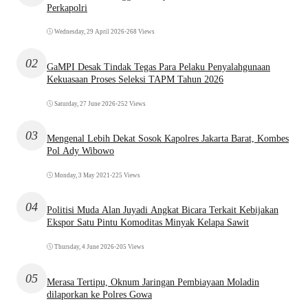
Perkapolri
Wednesday, 29 April 2026
•
268 Views
02
GaMPI Desak Tindak Tegas Para Pelaku Penyalahgunaan
Kekuasaan Proses Seleksi TAPM Tahun 2026
Saturday, 27 June 2026
•
252 Views
03
Mengenal Lebih Dekat Sosok Kapolres Jakarta Barat, Kombes
Pol Ady Wibowo
Monday, 3 May 2021
•
225 Views
04
Politisi Muda Alan Juyadi Angkat Bicara Terkait Kebijakan
Ekspor Satu Pintu Komoditas Minyak Kelapa Sawit
Thursday, 4 June 2026
•
205 Views
05
Merasa Tertipu, Oknum Jaringan Pembiayaan Moladin
dilaporkan ke Polres Gowa