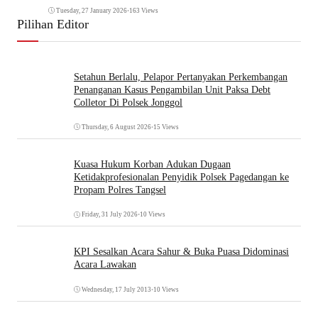
Tuesday, 27 January 2026
•
163 Views
Pilihan Editor
Setahun Berlalu, Pelapor Pertanyakan Perkembangan
Penanganan Kasus Pengambilan Unit Paksa Debt
Colletor Di Polsek Jonggol
Thursday, 6 August 2026
•
15 Views
Kuasa Hukum Korban Adukan Dugaan
Ketidakprofesionalan Penyidik Polsek Pagedangan ke
Propam Polres Tangsel
Friday, 31 July 2026
•
10 Views
KPI Sesalkan Acara Sahur & Buka Puasa Didominasi
Acara Lawakan
Wednesday, 17 July 2013
•
10 Views