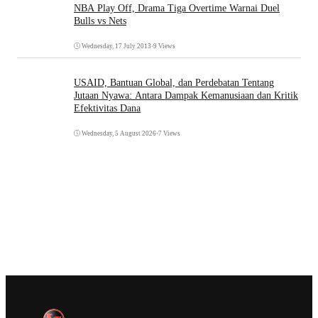
NBA Play Off, Drama Tiga Overtime Warnai Duel
Bulls vs Nets
Wednesday, 17 July 2013
•
9 Views
USAID, Bantuan Global, dan Perdebatan Tentang
Jutaan Nyawa: Antara Dampak Kemanusiaan dan Kritik
Efektivitas Dana
Wednesday, 5 August 2026
•
7 Views