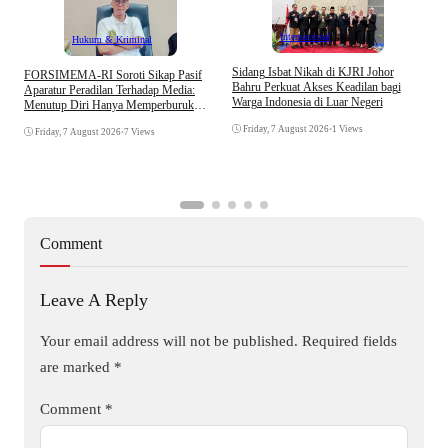
Internasional
Hukum & Kriminal
S
Sidang Isbat Nikah di KJRI Johor
​FORSIMEMA-RI Soroti Sikap Pasif
P
Bahru Perkuat Akses Keadilan bagi
Aparatur Peradilan Terhadap Media:
P
Warga Indonesia di Luar Negeri
Menutup Diri Hanya Memperburuk
D
Citra Lembaga
Friday, 7 August 2026
•
1 Views
Friday, 7 August 2026
•
7 Views
Comment
Leave A Reply
Your email address will not be published.
Required fields
are marked
*
Comment
*