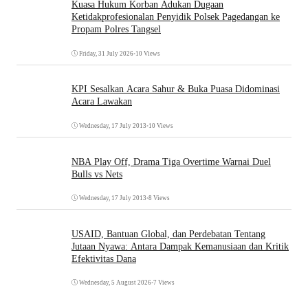
Kuasa Hukum Korban Adukan Dugaan
Ketidakprofesionalan Penyidik Polsek Pagedangan ke
Propam Polres Tangsel
Friday, 31 July 2026
•
10 Views
KPI Sesalkan Acara Sahur & Buka Puasa Didominasi
Acara Lawakan
Wednesday, 17 July 2013
•
10 Views
NBA Play Off, Drama Tiga Overtime Warnai Duel
Bulls vs Nets
Wednesday, 17 July 2013
•
8 Views
USAID, Bantuan Global, dan Perdebatan Tentang
Jutaan Nyawa: Antara Dampak Kemanusiaan dan Kritik
Efektivitas Dana
Wednesday, 5 August 2026
•
7 Views