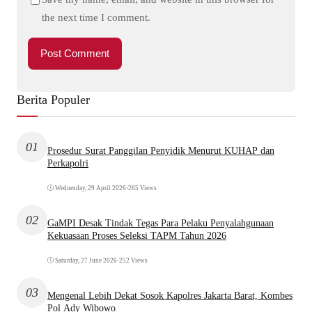
the next time I comment.
Berita Populer
01
Prosedur Surat Panggilan Penyidik Menurut KUHAP dan
Perkapolri
Wednesday, 29 April 2026
•
265 Views
02
GaMPI Desak Tindak Tegas Para Pelaku Penyalahgunaan
Kekuasaan Proses Seleksi TAPM Tahun 2026
Saturday, 27 June 2026
•
252 Views
03
Mengenal Lebih Dekat Sosok Kapolres Jakarta Barat, Kombes
Pol Ady Wibowo