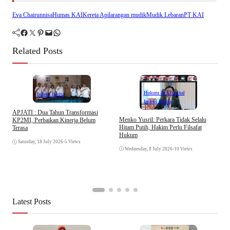
Eva Chairunnisa
Humas KAI
Kereta Api
larangan mudik
Mudik Lebaran
PT KAI
Facebook
Twitter
Pinterest
Mail
WhatsApp
Related Posts
Hukum & Kriminal
Indeks Berita
Indeks Berita
APJATI : Dua Tahun Transformasi
D
Menko Yusril: Perkara Tidak Selalu
KP2MI, Perbaikan Kinerja Belum
k
Hitam Putih, Hakim Perlu Filsafat
Terasa
A
Hukum
I
Saturday, 18 July 2026
•
5 Views
Wednesday, 8 July 2026
•
10 Views
Latest Posts