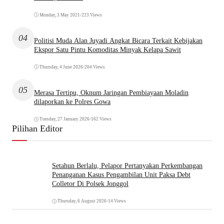
Monday, 3 May 2021
•
223 Views
04
Politisi Muda Alan Juyadi Angkat Bicara Terkait Kebijakan
Ekspor Satu Pintu Komoditas Minyak Kelapa Sawit
Thursday, 4 June 2026
•
204 Views
05
Merasa Tertipu, Oknum Jaringan Pembiayaan Moladin
dilaporkan ke Polres Gowa
Tuesday, 27 January 2026
•
162 Views
Pilihan Editor
Setahun Berlalu, Pelapor Pertanyakan Perkembangan
Penanganan Kasus Pengambilan Unit Paksa Debt
Colletor Di Polsek Jonggol
Thursday, 6 August 2026
•
14 Views