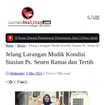
ng APBK
|
Kasus Dugaan Pelanggaran Penggunaan Jalur Utilitas Jababeka Resmi
Home
»
Berita
»
Jelang Larangan Mudik Kondisi Stasiun Ps. Senen Ramai
Jelang Larangan Mudik Kondisi
Stasiun Ps. Senen Ramai dan Tertib
Wednesday, 5 May 2021
•
2
Views
•
1 Min read
Facebook
Twitter
Pinterest
Mail
WhatsApp