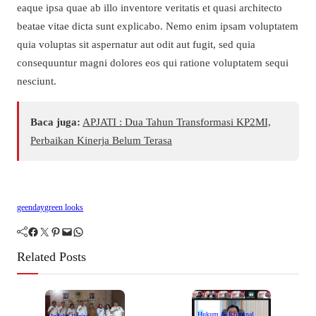
eaque ipsa quae ab illo inventore veritatis et quasi architecto
beatae vitae dicta sunt explicabo. Nemo enim ipsam voluptatem
quia voluptas sit aspernatur aut odit aut fugit, sed quia
consequuntur magni dolores eos qui ratione voluptatem sequi
nesciunt.
Baca juga:
APJATI : Dua Tahun Transformasi KP2MI,
Perbaikan Kinerja Belum Terasa
geenday
green looks
Facebook
Twitter
Pinterest
Mail
WhatsApp
Related Posts
Hukum & Kriminal