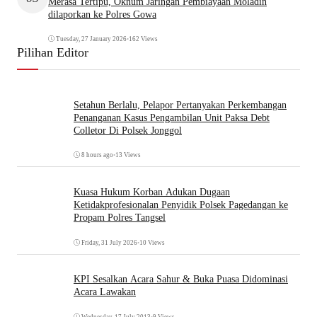
Merasa Tertipu, Oknum Jaringan Pembiayaan Moladin
dilaporkan ke Polres Gowa
Tuesday, 27 January 2026
•
162 Views
Pilihan Editor
Setahun Berlalu, Pelapor Pertanyakan Perkembangan
Penanganan Kasus Pengambilan Unit Paksa Debt
Colletor Di Polsek Jonggol
8 hours ago
•
13 Views
Kuasa Hukum Korban Adukan Dugaan
Ketidakprofesionalan Penyidik Polsek Pagedangan ke
Propam Polres Tangsel
Friday, 31 July 2026
•
10 Views
KPI Sesalkan Acara Sahur & Buka Puasa Didominasi
Acara Lawakan
Wednesday, 17 July 2013
•
9 Views