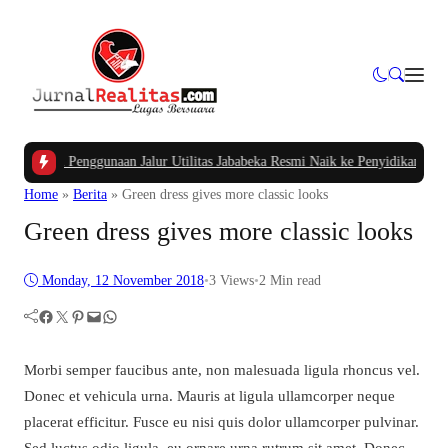
aran Penggunaan Jalur Utilitas Jababeka Resmi Naik ke Penyidikan
|
Belum Set
Home
»
Berita
»
Green dress gives more classic looks
Green dress gives more classic looks
Monday, 12 November 2018
•
3
Views
•
2 Min read
Facebook
Twitter
Pinterest
Mail
WhatsApp
Morbi semper faucibus ante, non malesuada ligula rhoncus vel.
Donec et vehicula urna. Mauris at ligula ullamcorper neque
placerat efficitur. Fusce eu nisi quis dolor ullamcorper pulvinar.
Sed luctus odio ligula, eu ornare urna rutrum sit amet. Donec