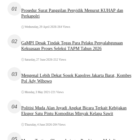
01
Prosedur Surat Panggilan Penyidik Menurut KUHAP dan
Perkapolri
Wednesday, 29 April 2026
•
264 Views
02
GaMPI Desak Tindak Tegas Para Pelaku Penyalahgunaan
Kekuasaan Proses Seleksi TAPM Tahun 2026
Saturday, 27 June 2026
•
252 Views
03
Mengenal Lebih Dekat Sosok Kapolres Jakarta Barat, Kombes
Pol Ady Wibowo
Monday, 3 May 2021
•
221 Views
04
Politisi Muda Alan Juyadi Angkat Bicara Terkait Kebijakan
Ekspor Satu Pintu Komoditas Minyak Kelapa Sawit
Thursday, 4 June 2026
•
204 Views
05