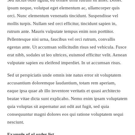
ipsum neque, volutpat eget elementum ac, ullamcorper quis
orci. Nunc elementum venenatis tincidunt. Suspendisse vel
mollis turpis. Nullam sed orci efficitur, tincidunt sapien in,
rutrum ante. Mauris vulputate tempus enim non porttitor.
Pellentesque nisi urna, faucibus vel orci rutrum, convallis
egestas ante. Ut accumsan sollicitudin risus sed vehicula. Fusce
erat nibh, sodales ut leo ultrices, euismod efficitur velit. Aenean
vulputate sapien eu eleifend imperdiet. In ut accumsan risus.
Sed ut perspiciatis unde omnis iste natus error sit voluptatem
accusantium doloremque laudantium, totam rem aperiam,
eaque ipsa quae ab illo inventore veritatis et quasi architecto
beatae vitae dicta sunt explicabo. Nemo enim ipsam voluptatem
quia voluptas sit aspernatur aut odit aut fugit, sed quia
consequuntur magni dolores eos qui ratione voluptatem sequi
nesciunt.
Example of ol order list