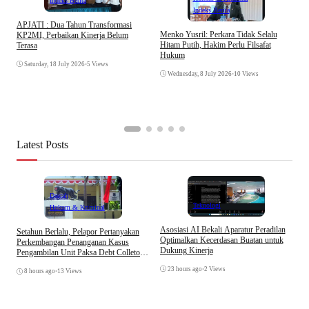
Indeks Berita
Indeks Berita
APJATI : Dua Tahun Transformasi
D
Menko Yusril: Perkara Tidak Selalu
KP2MI, Perbaikan Kinerja Belum
k
Hitam Putih, Hakim Perlu Filsafat
Terasa
A
Hukum
I
Saturday, 18 July 2026
•
5 Views
Wednesday, 8 July 2026
•
10 Views
Latest Posts
Daerah
Teknologi
Hukum & Kriminal
Asosiasi AI Bekali Aparatur Peradilan
Setahun Berlalu, Pelapor Pertanyakan
B
Optimalkan Kecerdasan Buatan untuk
Perkembangan Penanganan Kasus
D
Dukung Kinerja
Pengambilan Unit Paksa Debt Colletor
A
Di Polsek Jonggol
23 hours ago
•
2 Views
8 hours ago
•
13 Views