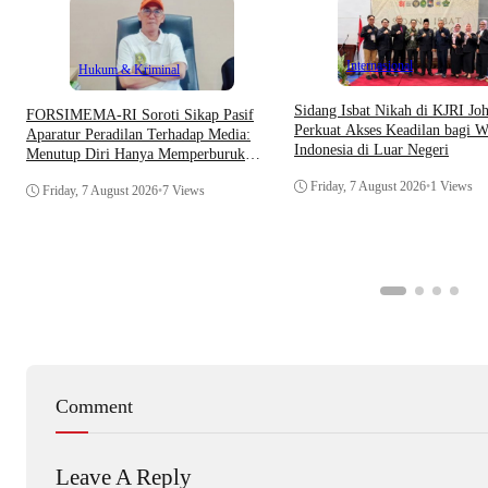
Internasional
Hukum & Kriminal
Sidang Isbat Nikah di KJRI Jo
​FORSIMEMA-RI Soroti Sikap Pasif
Perkuat Akses Keadilan bagi W
Aparatur Peradilan Terhadap Media:
Indonesia di Luar Negeri
Menutup Diri Hanya Memperburuk
Citra Lembaga
Friday, 7 August 2026
•
1 Views
Friday, 7 August 2026
•
7 Views
Comment
Leave A Reply