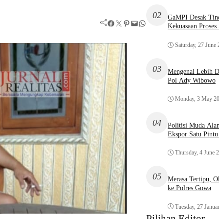
02
GaMPI Desak Tind
Facebook
Twitter
Pinterest
Mail
WhatsApp
Kekuasaan Proses
Saturday, 27 June
03
Mengenal Lebih De
Pol Ady Wibowo
Monday, 3 May 2
04
Politisi Muda Ala
Ekspor Satu Pint
Thursday, 4 June 
05
Merasa Tertipu, 
ke Polres Gowa
Tuesday, 27 Janua
Pilihan Editor