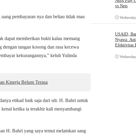
NBA Play O
vs Nets
g uang pembayaran nya dan beliau tidak mau
Wednesday,
USAID, Bant
idak dapat memberikan bukti kalau memang
Nyawa: Ant
Efektivitas
g dengan tangan kosong dan rasa kecewa
embayar kekurangannya,” keluh Yulinda
Wednesday,
an Kinerja Belum Terasa
anya etikad baik saja dari sdr. H. Bahri untuk
kenal ketika ia terakhir kali menyambangi
an H. Bahri yang saya temui melainkan sang