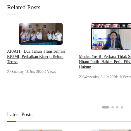
Related Posts
Hukum & Kriminal
Indeks Berita
Indeks Berita
APJATI : Dua Tahun Transformasi
Menko Yusril: Perkara Tidak S
KP2MI, Perbaikan Kinerja Belum
Hitam Putih, Hakim Perlu Filsa
Terasa
Hukum
Saturday, 18 July 2026
•
5 Views
Wednesday, 8 July 2026
•
10 View
Latest Posts