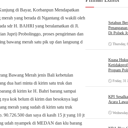
unjung di Bayar, Korbanpun Mendapatkan
 merah yang berada di Ngantang di wakili oleh
Setahun Ber
a sdr H. BAHRI yang beralamatkan di Jl.
Penanganan 
Di Polsek J
n Jupri) Probolinggo, proses pengiriman dan
ring bawang merah satu pik up dan langsung d
Thursday, 
Kuasa Huk
Ketidakprof
Propam Polr
rang Bawang Merah jenis Bali kebetulan
Friday, 31 
ng dua hari minta di kirim satu truk dan
barang di kirim ke H. Bahri barang sampai
KPI Sesalk
g nya kok belum di kirim dan besoknya lagi
Acara Lawa
ng merah yang sudah di kirim satu truk
Wednesday,
 90.726.500 dan saya di kasih 15 jt yang 10 jt
 barang udah nyampek di MEDAN dan klu barang