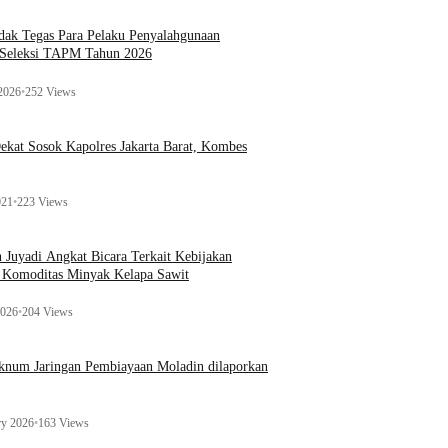
ak Tegas Para Pelaku Penyalahgunaan
 Seleksi TAPM Tahun 2026
 2026
•
252 Views
kat Sosok Kapolres Jakarta Barat, Kombes
021
•
223 Views
n Juyadi Angkat Bicara Terkait Kebijakan
u Komoditas Minyak Kelapa Sawit
2026
•
204 Views
Oknum Jaringan Pembiayaan Moladin dilaporkan
ry 2026
•
163 Views