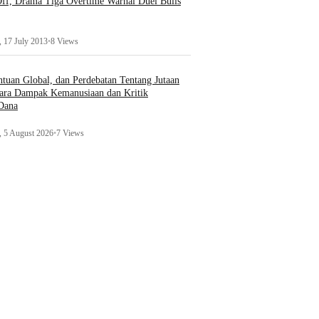
ff, Drama Tiga Overtime Warnai Duel Bulls
 17 July 2013
•
8 Views
uan Global, dan Perdebatan Tentang Jutaan
ara Dampak Kemanusiaan dan Kritik
 Dana
 5 August 2026
•
7 Views