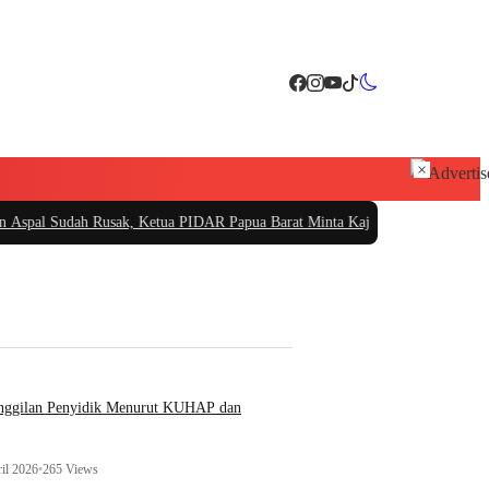
×
usak, Ketua PIDAR Papua Barat Minta Kajati Papua Periksa PT. Fajar Papua
|
P
anggilan Penyidik Menurut KUHAP dan
il 2026
•
265 Views