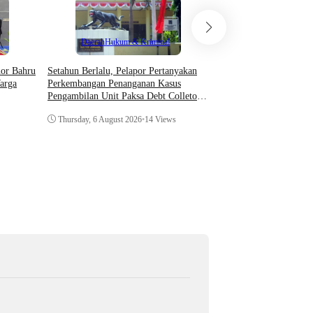
Teknologi
Daerah
Hukum & Kriminal
Asosiasi AI Bekali Apa
Setahun Berlalu, Pelapor Pertanyakan
hor Bahru
Optimalkan Kecerdasan
Perkembangan Penanganan Kasus
arga
Dukung Kinerja
Pengambilan Unit Paksa Debt Colletor
Di Polsek Jonggol
Thursday, 6 August 202
Thursday, 6 August 2026
•
14 Views