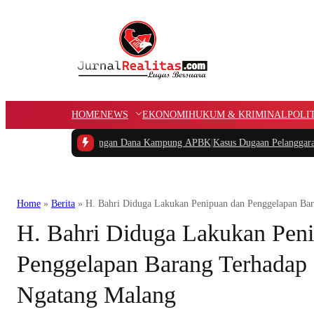
HOME
NEWS
EKONOMI
HUKUM & KRIMINAL
POLI
yakan Potongan Dana Kampung APBK
|
Kasus Dugaan Pelanggaran Penggunaan Jal
Home
»
Berita
»
H. Bahri Diduga Lakukan Penipuan dan Penggelapan Bar
H. Bahri Diduga Lakukan Pen
Penggelapan Barang Terhadap 
Ngatang Malang