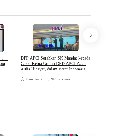
Indeks Berita
DPP APCI Serahkan SK Mandat kepada
elalu
Calon Ketua Umum DPD APCI Aceh
fat
Hukum & Krimin
Aulia Hidayat, dalam event Indonesia
Indeks Berita
Coaching Conference 2026
Thursday, 2 July 2026
•
9 Views
s
Prosedur Surat Panggil
Menurut KUHAP dan Pe
Wednesday, 29 April 20