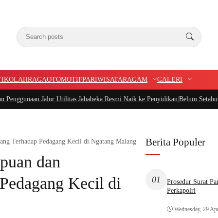
TIK
OLAHRAGA
OTOMOTIF
PARIWISATA
RAGAM
GALERI
ur Utilitas Jababeka Resmi Naik ke Penyidikan
|
Belum Setahun Aspal Sudah R
Berita Populer
ang Terhadap Pedagang Kecil di Ngatang Malang
ipuan dan
Pedagang Kecil di
01
Prosedur Surat P
Perkapolri
Wednesday, 29 Apr