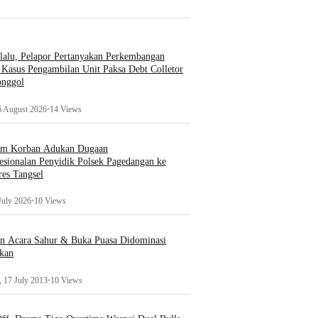
lalu, Pelapor Pertanyakan Perkembangan
Kasus Pengambilan Unit Paksa Debt Colletor
onggol
6 August 2026
•
14 Views
um Korban Adukan Dugaan
esionalan Penyidik Polsek Pagedangan ke
es Tangsel
July 2026
•
10 Views
an Acara Sahur & Buka Puasa Didominasi
kan
 17 July 2013
•
10 Views