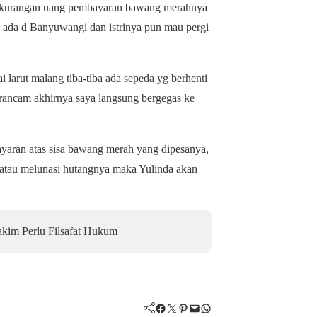
 kekurangan uang pembayaran bawang merahnya
iau ada d Banyuwangi dan istrinya pun mau pergi
 larut malang tiba-tiba ada sepeda yg berhenti
rancam akhirnya saya langsung bergegas ke
ayaran atas sisa bawang merah yang dipesanya,
atau melunasi hutangnya maka Yulinda akan
akim Perlu Filsafat Hukum
Facebook
Twitter
Pinterest
Mail
WhatsApp