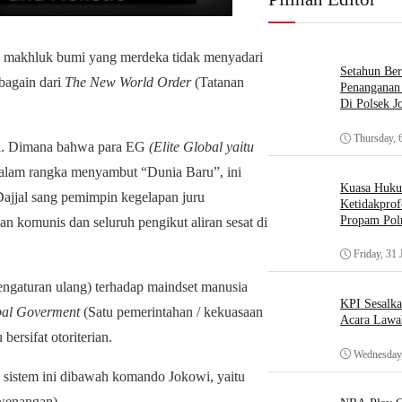
i makhluk bumi yang merdeka tidak menyadari
Setahun Ber
 bagain dari
The New World Order
(Tatanan
Penanganan 
Di Polsek J
Thursday, 
na. Dimana bahwa para EG
(Elite Global yaitu
alam rangka menyambut “Dunia Baru”, ini
Kuasa Huk
ajjal sang pemimpin kegelapan juru
Ketidakprof
Propam Polr
dan komunis dan seluruh pengikut aliran sesat di
Friday, 31 
ngaturan ulang) terhadap maindset manusia
KPI Sesalk
al Goverment
(Satu pemerintahan / kekuasaan
Acara Lawa
rsifat otoriterian.
Wednesday,
an sistem ini dibawah komando Jokowi, yaitu
wenangan).