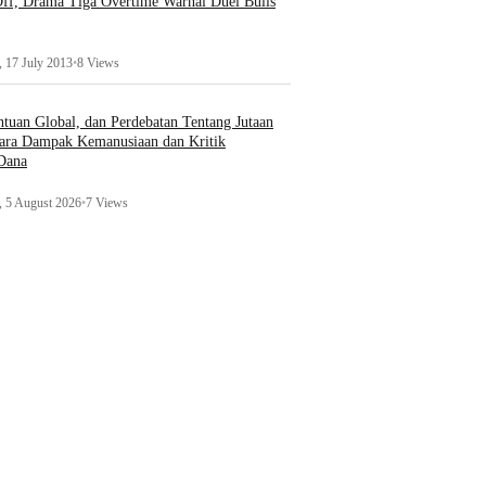
ff, Drama Tiga Overtime Warnai Duel Bulls
 17 July 2013
•
8 Views
uan Global, dan Perdebatan Tentang Jutaan
ara Dampak Kemanusiaan dan Kritik
 Dana
 5 August 2026
•
7 Views