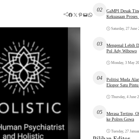
02
GaMPI Desak Tind
Facebook
Twitter
Pinterest
Mail
WhatsApp
Kekuasaan Proses
Saturday, 27 June
03
Mengenal Lebih De
Pol Ady Wibowo
Monday, 3 May 2
04
Politisi Muda Ala
Ekspor Satu Pint
Thursday, 4 June 
05
Merasa Tertipu, 
ke Polres Gowa
Tuesday, 27 Janua
Pilihan Editor