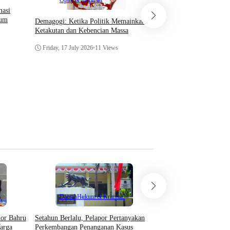
Opini & Inspirasi
masi
Di Era Digitalisasi saat
lum
Demagogi: Ketika Politik Memainkan
Institusi agar bijak dan
Ketakutan dan Kebencian Massa
guna terciptanya iklim 
terpercaya
Friday, 17 July 2026
•
11 Views
Saturday, 11 July 2026
•
4
Teknologi
Daerah
Hukum & Kriminal
Asosiasi AI Bekali Apa
Setahun Berlalu, Pelapor Pertanyakan
hor Bahru
Optimalkan Kecerdasan
Perkembangan Penanganan Kasus
arga