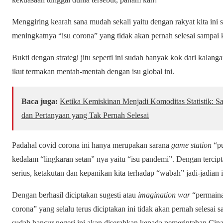
Menggiring kearah sana mudah sekali yaitu dengan rakyat kita ini se
meningkatnya “isu corona” yang tidak akan pernah selesai sampai
Bukti dengan strategi jitu seperti ini sudah banyak kok dari kalan
ikut termakan mentah-mentah dengan isu global ini.
Baca juga:
Ketika Kemiskinan Menjadi Komoditas Statistik: Sat
dan Pertanyaan yang Tak Pernah Selesai
Padahal covid corona ini hanya merupakan sarana
game station
“pu
kedalam “lingkaran setan” nya yaitu “isu pandemi”. Dengan tercipt
serius, ketakutan dan kepanikan kita terhadap “wabah” jadi-jadian i
Dengan berhasil diciptakan sugesti atau
imagination war
“permaina
corona” yang selalu terus diciptakan ini tidak akan pernah selesai 
sudah hancur negeri ini akan diserahkan kepada pemerintahan Cina 