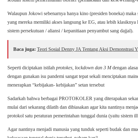
Walaupun Jokowi sebenarnya hanya kino (presiden boneka) maka se
yang mereka memiliki akses langsung ke EG, atau lebih klasiknya E
sistem persekutuan / aliansi / kepanitiaan penyambut sang dajjal).
Baca juga:
Teori Sosial Denny JA Tentang Aksi Demonstrasi 
Seperti diciptakan istilah
protokes, lockdown dan 3 M
dengan alasa
dengan gunakan isu pandemi sangat tepat sekali menciptakan main
menerapkan “kebijakan- kebijakan” setan tersebut
Sadarkah bahwa berbagai PROTOKOLER yang diterapakan sekarang
mulai dari sekarang dilatih dan dibiasakan agar kita nantinya men
protokol satu peraturan pemerintahan tunggal dunia (yaitu sistem illu
Agar nantinya menjadi manusia yang tunduk seperti budak dan muda
kekuasaan tunggal dunia tersebut, paham kan?