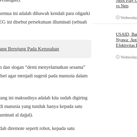
NBA Play O
vs Nets
mua ini adalah dibawah kendali para oligarki
Wednesday,
G ini disebut persekutuan illuminati (sebuah
USAID, Bant
Nyawa: Ant
Efektivitas
Yang Berujung Pada Kerusuhan
Wednesday,
n dan slogan “demi menyelamatkan sesama”
dset agar menjadi sugesti pada manusia dalam
 ini maksudnya adalah kita sudah digiring
jadi manusia yang tunduk hanya kepada satu
minati al dajjal).
h diremote seperti robot, kepada satu