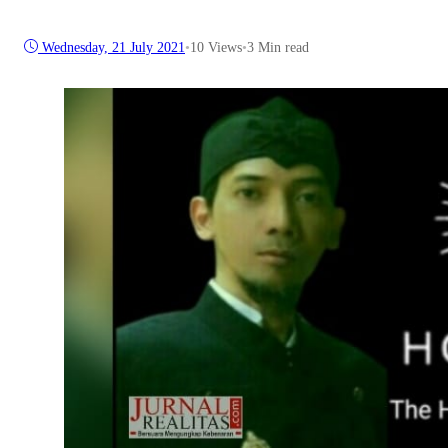
Wednesday, 21 July 2021
•
10
Views
•
3 Min read