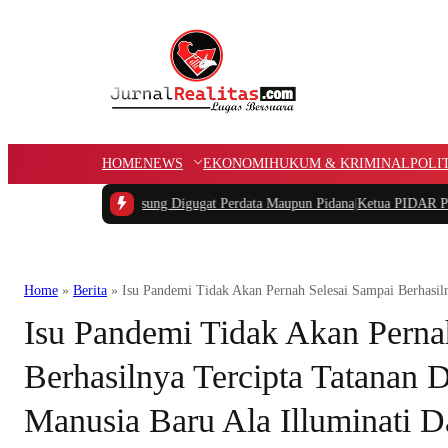
HOME
NEWS
EKONOMI
HUKUM & KRIMINAL
POLI
pat Langsung Digugat Perdata Maupun Pidana
|
Ketua PIDAR Papua Barat Pe
Home
»
Berita
»
Isu Pandemi Tidak Akan Pernah Selesai Sampai Berhasiln
Isu Pandemi Tidak Akan Perna
Berhasilnya Tercipta Tatanan 
Manusia Baru Ala Illuminati Da