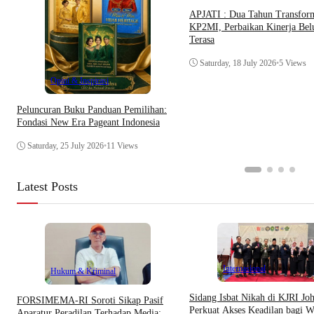
APJATI : Dua Tahun Transfor
KP2MI, Perbaikan Kinerja Be
Terasa
Saturday, 18 July 2026
•
5 Views
Opini & Inspirasi
Peluncuran Buku Panduan Pemilihan:
Fondasi New Era Pageant Indonesia
Saturday, 25 July 2026
•
11 Views
Latest Posts
Internasional
Hukum & Kriminal
Sidang Isbat Nikah di KJRI Jo
​FORSIMEMA-RI Soroti Sikap Pasif
Perkuat Akses Keadilan bagi W
Aparatur Peradilan Terhadap Media: