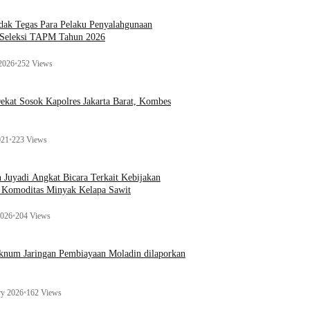
ak Tegas Para Pelaku Penyalahgunaan
 Seleksi TAPM Tahun 2026
 2026
•
252 Views
kat Sosok Kapolres Jakarta Barat, Kombes
021
•
223 Views
n Juyadi Angkat Bicara Terkait Kebijakan
u Komoditas Minyak Kelapa Sawit
2026
•
204 Views
Oknum Jaringan Pembiayaan Moladin dilaporkan
ry 2026
•
162 Views