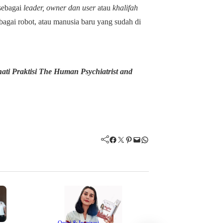
 sebagai
leader, owner dan user
atau
khalifah
agai robot, atau manusia baru yang sudah di
hati Praktisi The Human Psychiatrist and
Facebook
Twitter
Pinterest
Mail
WhatsApp
Opini & Inspirasi