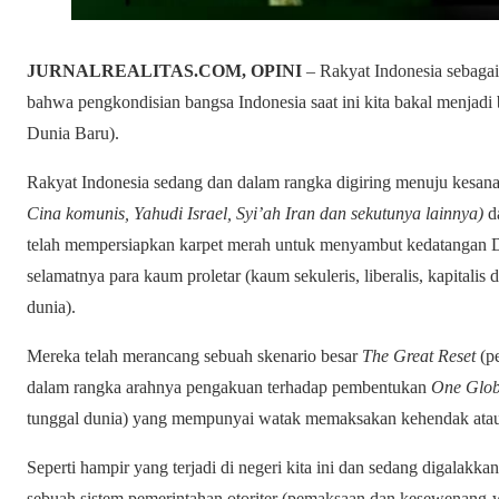
JURNALREALITAS.COM, OPINI
– Rakyat Indonesia sebaga
bahwa pengkondisian bangsa Indonesia saat ini kita bakal menjadi
Dunia Baru).
Rakyat Indonesia sedang dan dalam rangka digiring menuju kesa
Cina komunis, Yahudi Israel, Syi’ah Iran dan sekutunya lainnya)
d
telah mempersiapkan karpet merah untuk menyambut kedatangan D
selamatnya para kaum proletar (kaum sekuleris, liberalis, kapitalis 
dunia).
Mereka telah merancang sebuah skenario besar
The Great Reset
(pe
dalam rangka arahnya pengakuan terhadap pembentukan
One Glob
tunggal dunia) yang mempunyai watak memaksakan kehendak atau be
Seperti hampir yang terjadi di negeri kita ini dan sedang digalakk
sebuah sistem pemerintahan otoriter (pemaksaan dan kesewenang-