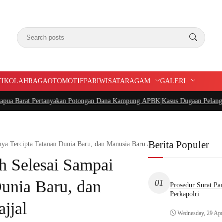
TIK
OLAHRAGA
OTOMOTIF
PARIWISATA
RAGAM
GALERI
rtanyakan Potongan Dana Kampung APBK
|
Kasus Dugaan Pelanggaran Penggunaa
Berita Populer
ya Tercipta Tatanan Dunia Baru, dan Manusia Baru Ala Illuminati Dajjal
h Selesai Sampai
Dunia Baru, dan
01
Prosedur Surat P
Perkapolri
jjal
Wednesday, 29 Apr