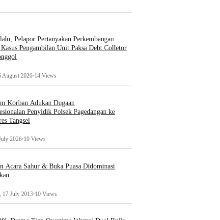
lalu, Pelapor Pertanyakan Perkembangan
Kasus Pengambilan Unit Paksa Debt Colletor
onggol
6 August 2026
•
14 Views
um Korban Adukan Dugaan
esionalan Penyidik Polsek Pagedangan ke
es Tangsel
July 2026
•
10 Views
an Acara Sahur & Buka Puasa Didominasi
kan
 17 July 2013
•
10 Views