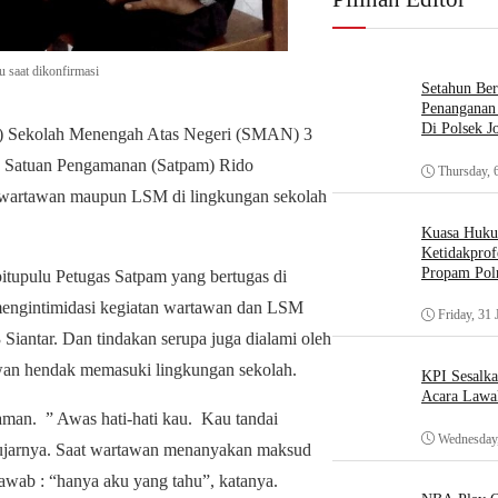
 saat dikonfirmasi
Setahun Ber
Penanganan 
Di Polsek J
) Sekolah Menengah Atas Negeri (SMAN) 3
ja Satuan Pengamanan (Satpam) Rido
Thursday, 
n wartawan maupun LSM di lingkungan sekolah
Kuasa Huk
Ketidakprof
Propam Polr
pitupulu Petugas Satpam yang bertugas di
mengintimidasi kegiatan wartawan dan LSM
Friday, 31 
Siantar. Dan tindakan serupa juga dialami oleh
awan hendak memasuki lingkungan sekolah.
KPI Sesalk
Acara Lawa
aman. ” Awas hati-hati kau. Kau tandai
Wednesday,
 ujarnya. Saat wartawan menanyakan maksud
wab : “hanya aku yang tahu”, katanya.