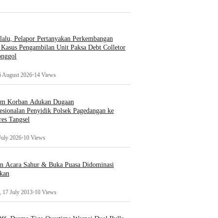
lalu, Pelapor Pertanyakan Perkembangan
Kasus Pengambilan Unit Paksa Debt Colletor
onggol
6 August 2026
•
14 Views
um Korban Adukan Dugaan
esionalan Penyidik Polsek Pagedangan ke
es Tangsel
July 2026
•
10 Views
an Acara Sahur & Buka Puasa Didominasi
kan
 17 July 2013
•
10 Views