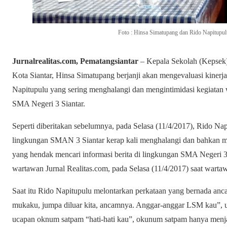
Foto : Hinsa Simatupang dan Rido Napitupulu
Jurnalrealitas.com, Pematangsiantar
– Kepala Sekolah (Kepsek
Kota Siantar, Hinsa Simatupang berjanji akan mengevaluasi kiner
Napitupulu yang sering menghalangi dan mengintimidasi kegiata
SMA Negeri 3 Siantar.
Seperti diberitakan sebelumnya, pada Selasa (11/4/2017), Rido Na
lingkungan SMAN 3 Siantar kerap kali menghalangi dan bahkan 
yang hendak mencari informasi berita di lingkungan SMA Negeri 3 
wartawan Jurnal Realitas.com, pada Selasa (11/4/2017) saat wart
Saat itu Rido Napitupulu melontarkan perkataan yang bernada anc
mukaku, jumpa diluar kita, ancamnya. Anggar-anggar LSM kau”,
ucapan oknum satpam “hati-hati kau”, okunum satpam hanya menja