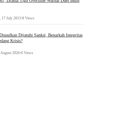
ff, Drama Tiga Overtime Warnai Duel Bulls
 17 July 2013
•
8 Views
iusulkan Dijatuhi Sanksi, Benarkah Integritas
edang Krisis?
1 August 2026
•
6 Views