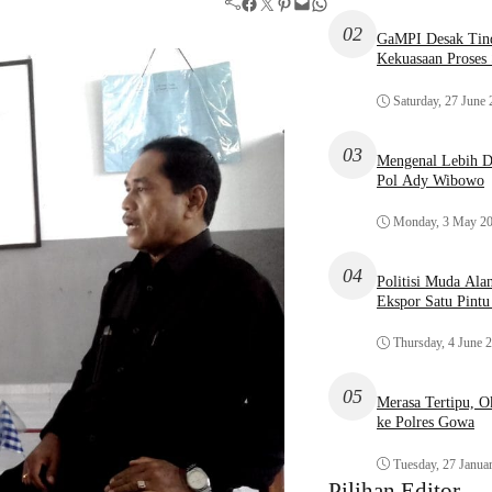
Facebook
Twitter
Pinterest
Mail
WhatsApp
02
GaMPI Desak Tind
Kekuasaan Proses
Saturday, 27 June
03
Mengenal Lebih De
Pol Ady Wibowo
Monday, 3 May 2
04
Politisi Muda Ala
Ekspor Satu Pint
Thursday, 4 June 
05
Merasa Tertipu, 
ke Polres Gowa
Tuesday, 27 Janua
Pilihan Editor