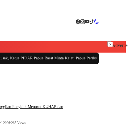
×
PIDAR Papua Barat Minta Kajati Papua Periksa PT. Fajar Papua
|
PT Sarana Pem
anggilan Penyidik Menurut KUHAP dan
il 2026
•
265 Views