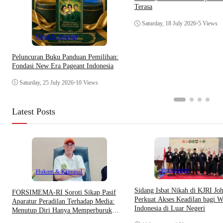
Terasa
Saturday, 18 July 2026
•
5 Views
Opini & Inspirasi
Peluncuran Buku Panduan Pemilihan:
Fondasi New Era Pageant Indonesia
Saturday, 25 July 2026
•
10 Views
Latest Posts
Internasional
Hukum & Kriminal
Sidang Isbat Nikah di KJRI Jo
​FORSIMEMA-RI Soroti Sikap Pasif
Perkuat Akses Keadilan bagi W
Aparatur Peradilan Terhadap Media:
Indonesia di Luar Negeri
Menutup Diri Hanya Memperburuk
Citra Lembaga