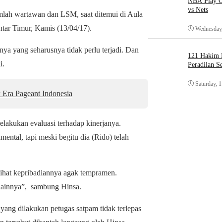
NBA Play O
vs Nets
mlah wartawan dan LSM, saat ditemui di Aula
tar Timur, Kamis (13/04/17).
Wednesday,
ya yang seharusnya tidak perlu terjadi. Dan
121 Hakim D
i.
Peradilan S
Saturday, 
Era Pageant Indonesia
elakukan evaluasi terhadap kinerjanya.
ntal, tapi meski begitu dia (Rido) telah
lihat kepribadiannya agak tempramen.
 lainnya”, sambung Hinsa.
yang dilakukan petugas satpam tidak terlepas