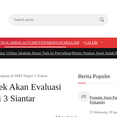
TIK
OLAHRAGA
OTOMOTIF
PARIWISATA
RAGAM
GALERI
Jababeka Resmi Naik ke Penyidikan
|
Belum Setahun Aspal Sudah Rusak, Ketua 
Berita Populer
Satpam di SMA Negeri 3 Siantar
k Akan Evaluasi
 3 Siantar
01
Prosedur Surat P
Perkapolri
Wednesday, 29 Apr