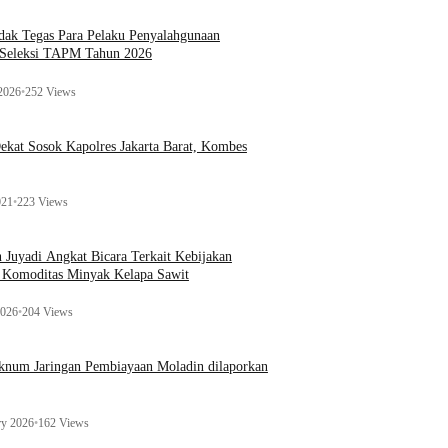
ak Tegas Para Pelaku Penyalahgunaan
 Seleksi TAPM Tahun 2026
 2026
•
252 Views
kat Sosok Kapolres Jakarta Barat, Kombes
021
•
223 Views
n Juyadi Angkat Bicara Terkait Kebijakan
u Komoditas Minyak Kelapa Sawit
2026
•
204 Views
Oknum Jaringan Pembiayaan Moladin dilaporkan
ry 2026
•
162 Views