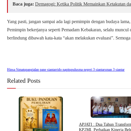
Baca juga:
Demagogi: Ketika Politik Memainkan Ketakutan d
Yang pasti, jangan sampai ada lagi pemimpin dengan budaya lama,
Pemimpin bekerjanya seperti Pemadam Kebakaran, selalu muncul di
berlindung dibawah kata-kata “akan melakukan evaluasi”. Semoga
Hinsa Simatupang
jalan pane siantar
rido napitupulu
sma negeri 3 siantar
sman 3 siantar
Related Posts
Indeks Berita
APJATI : Dua Tahun Transfor
KP2MI, Perbaikan Kinerja Be