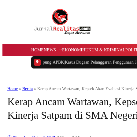
HOME
NEWS
EKONOMI
HUKUM & KRIMINAL
POLI
gan Dana Kampung APBK
|
Kasus Dugaan Pelanggaran Penggunaan Jalur Utilitas 
Home
»
Berita
»
Kerap Ancam Wartawan, Kepsek Akan Evaluasi Kinerja 
Kerap Ancam Wartawan, Kepse
Kinerja Satpam di SMA Negeri