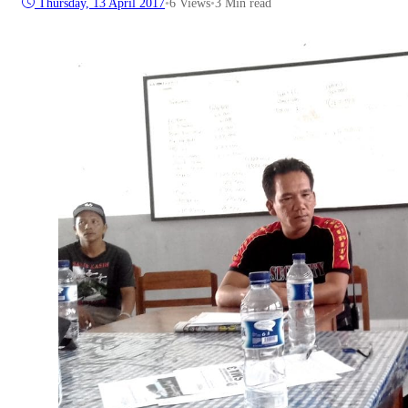
Thursday, 13 April 2017
•
6
Views
•
3 Min read