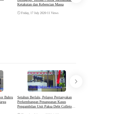
Institusi agar bijak dan
Ketakutan dan Kebencian Massa
guna terciptanya iklim 
terpercaya
Friday, 17 July 2026
•
11 Views
Saturday, 11 July 2026
•
4
Teknologi
Daerah
Hukum & Kriminal
Asosiasi AI Bekali Apa
Setahun Berlalu, Pelapor Pertanyakan
hor Bahru
Optimalkan Kecerdasan
Perkembangan Penanganan Kasus
arga
Dukung Kinerja
Pengambilan Unit Paksa Debt Colletor
Di Polsek Jonggol
Thursday, 6 August 202