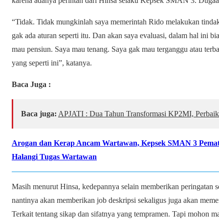
karena adanya perintah dari Hinsa selaku Kepsek SMAN 3. Dugaan
“Tidak. Tidak mungkinlah saya memerintah Rido melakukan tindakan
gak ada aturan seperti itu. Dan akan saya evaluasi, dalam hal ini bi
mau pensiun. Saya mau tenang. Saya gak mau terganggu atau ter
yang seperti ini”, katanya.
Baca Juga :
Baca juga:
APJATI : Dua Tahun Transformasi KP2MI, Perbaik
Arogan dan Kerap Ancam Wartawan, Kepsek SMAN 3 Pemata
Halangi Tugas Wartawan
Masih menurut Hinsa, kedepannya selain memberikan peringatan sec
nantinya akan memberikan job deskripsi sekaligus juga akan memeri
Terkait tentang sikap dan sifatnya yang tempramen. Tapi mohon ma