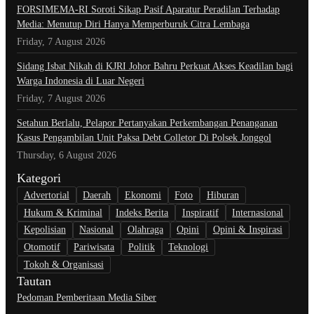
​FORSIMEMA-RI Soroti Sikap Pasif Aparatur Peradilan Terhadap
Media: Menutup Diri Hanya Memperburuk Citra Lembaga
Friday, 7 August 2026
Sidang Isbat Nikah di KJRI Johor Bahru Perkuat Akses Keadilan bagi
Warga Indonesia di Luar Negeri
Friday, 7 August 2026
Setahun Berlalu, Pelapor Pertanyakan Perkembangan Penanganan
Kasus Pengambilan Unit Paksa Debt Colletor Di Polsek Jonggol
Thursday, 6 August 2026
Kategori
Advertorial
Daerah
Ekonomi
Foto
Hiburan
Hukum & Kriminal
Indeks Berita
Inspiratif
Internasional
Kepolisian
Nasional
Olahraga
Opini
Opini & Inspirasi
Otomotif
Pariwisata
Politik
Teknologi
Tokoh & Organisasi
Tautan
Pedoman Pemberitaan Media Siber