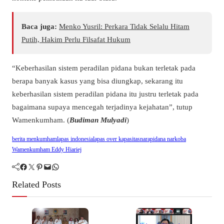
Baca juga:
Menko Yusril: Perkara Tidak Selalu Hitam
Putih, Hakim Perlu Filsafat Hukum
“Keberhasilan sistem peradilan pidana bukan terletak pada
berapa banyak kasus yang bisa diungkap, sekarang itu
keberhasilan sistem peradilan pidana itu justru terletak pada
bagaimana supaya mencegah terjadinya kejahatan”, tutup
Wamenkumham. (
Budiman Mulyadi
)
berita menkumham
lapas indonesia
lapas over kapasitas
narapidana narkoba
Wamenkumham Eddy Hiariej
Facebook
Twitter
Pinterest
Mail
WhatsApp
Related Posts