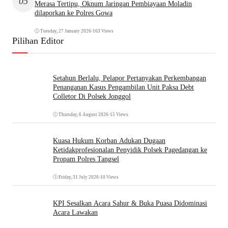
05
Merasa Tertipu, Oknum Jaringan Pembiayaan Moladin
dilaporkan ke Polres Gowa
Tuesday, 27 January 2026
•
163 Views
Pilihan Editor
Setahun Berlalu, Pelapor Pertanyakan Perkembangan
Penanganan Kasus Pengambilan Unit Paksa Debt
Colletor Di Polsek Jonggol
Thursday, 6 August 2026
•
15 Views
Kuasa Hukum Korban Adukan Dugaan
Ketidakprofesionalan Penyidik Polsek Pagedangan ke
Propam Polres Tangsel
Friday, 31 July 2026
•
10 Views
KPI Sesalkan Acara Sahur & Buka Puasa Didominasi
Acara Lawakan