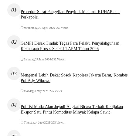
01
Prosedur Surat Panggilan Penyidik Menurut KUHAP dan
Perkapolri
Wednesday, 29 April 2026
•
267 Views
02
GaMPI Desak Tindak Tegas Para Pelaku Penyalahgunaan
Kekuasaan Proses Seleksi TAPM Tahun 2026
Saturday, 27 June 2026
•
252 Views
03
Mengenal Lebih Dekat Sosok Kapolres Jakarta Barat, Kombes
Pol Ady Wibowo
Monday, 3 May 2021
•
225 Views
04
Politisi Muda Alan Juyadi Angkat Bicara Terkait Kebijakan
Ekspor Satu Pintu Komoditas Minyak Kelapa Sawit
Thursday, 4 June 2026
•
205 Views