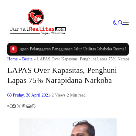
s Dugaan Pelanggaran Penggunaan Jalur Utilitas Jababeka Resmi Naik ke Peny
Home
»
Berita
»
LAPAS Over Kapasitas, Penghuni Lapas 75% Narapidan
LAPAS Over Kapasitas, Penghuni
Lapas 75% Narapidana Narkoba
Friday, 30 April 2021
•
2
Views
•
2 Min read
Facebook
Twitter
Pinterest
Mail
WhatsApp