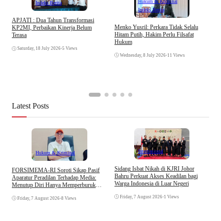
Hukum & Kriminal
Indeks Berita
Indeks Berita
APJATI : Dua Tahun Transformasi
D
Menko Yusril: Perkara Tidak Selalu
KP2MI, Perbaikan Kinerja Belum
k
Hitam Putih, Hakim Perlu Filsafat
Terasa
A
Hukum
I
Saturday, 18 July 2026
•
5 Views
Wednesday, 8 July 2026
•
11 Views
Latest Posts
Internasional
Hukum & Kriminal
S
Sidang Isbat Nikah di KJRI Johor
​FORSIMEMA-RI Soroti Sikap Pasif
P
Bahru Perkuat Akses Keadilan bagi
Aparatur Peradilan Terhadap Media:
P
Warga Indonesia di Luar Negeri
Menutup Diri Hanya Memperburuk
D
Citra Lembaga
Friday, 7 August 2026
•
1 Views
Friday, 7 August 2026
•
8 Views