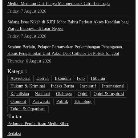
Media: Menutup Diri Hanya Memperburuk Citra Lembaga
Friday, 7 August 2026
Sidang Isbat Nikah di KJRI Johor Bahru Perkuat Akses Keadilan bagi
Warga Indonesia di Luar Negeri
Friday, 7 August 2026
Setahun Berlalu, Pelapor Pertanyakan Perkembangan Penanganan
Kasus Pengambilan Unit Paksa Debt Colletor Di Polsek Jonggol
Thursday, 6 August 2026
Kategori
Advertorial
Daerah
Ekonomi
Foto
Hiburan
Hukum & Kriminal
Indeks Berita
Inspiratif
Internasional
Kepolisian
Nasional
Olahraga
Opini
Opini & Inspirasi
Otomotif
Pariwisata
Politik
Teknologi
Tokoh & Organisasi
Tautan
Pedoman Pemberitaan Media Siber
Redaksi