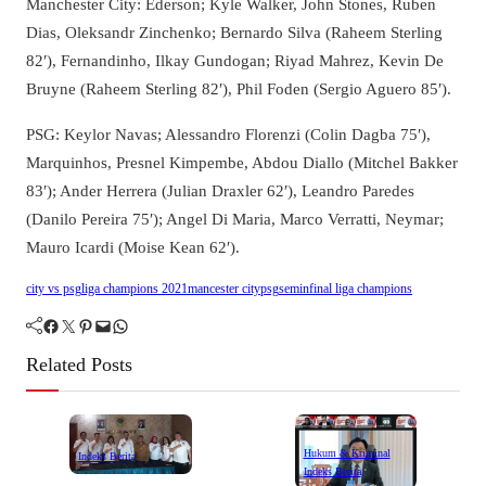
Manchester City: Ederson; Kyle Walker, John Stones, Ruben
Dias, Oleksandr Zinchenko; Bernardo Silva (Raheem Sterling
82′), Fernandinho, Ilkay Gundogan; Riyad Mahrez, Kevin De
Bruyne (Raheem Sterling 82′), Phil Foden (Sergio Aguero 85′).
PSG: Keylor Navas; Alessandro Florenzi (Colin Dagba 75′),
Marquinhos, Presnel Kimpembe, Abdou Diallo (Mitchel Bakker
83′); Ander Herrera (Julian Draxler 62′), Leandro Paredes
(Danilo Pereira 75′); Angel Di Maria, Marco Verratti, Neymar;
Mauro Icardi (Moise Kean 62′).
city vs psg
liga champions 2021
mancester city
psg
seminfinal liga champions
Facebook
Twitter
Pinterest
Mail
WhatsApp
Related Posts
Hukum & Kriminal
Indeks Berita
Indeks Berita