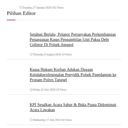
Tuesday, 27 January 2026
•
162 Views
Pilihan Editor
Setahun Berlalu, Pelapor Pertanyakan Perkembangan
Penanganan Kasus Pengambilan Unit Paksa Debt
Colletor Di Polsek Jonggol
Thursday, 6 August 2026
•
14 Views
Kuasa Hukum Korban Adukan Dugaan
Ketidakprofesionalan Penyidik Polsek Pagedangan ke
Propam Polres Tangsel
Friday, 31 July 2026
•
10 Views
KPI Sesalkan Acara Sahur & Buka Puasa Didominasi
Acara Lawakan
Wednesday, 17 July 2013
•
10 Views