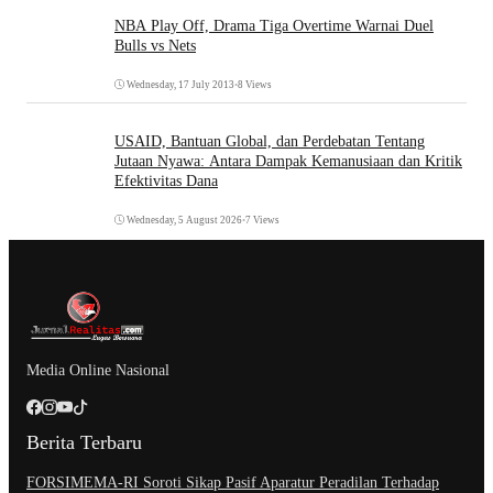
NBA Play Off, Drama Tiga Overtime Warnai Duel
Bulls vs Nets
Wednesday, 17 July 2013
•
8 Views
USAID, Bantuan Global, dan Perdebatan Tentang
Jutaan Nyawa: Antara Dampak Kemanusiaan dan Kritik
Efektivitas Dana
Wednesday, 5 August 2026
•
7 Views
Media Online Nasional
Berita Terbaru
​FORSIMEMA-RI Soroti Sikap Pasif Aparatur Peradilan Terhadap