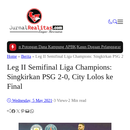
anyakan Potongan Dana Kampung APBK
|
Kasus Dugaan Pelanggaran Penggunaan 
Home
»
Berita
»
Leg II Semifinal Liga Champions: Singkirkan PSG 2-0, C
Leg II Semifinal Liga Champions:
Singkirkan PSG 2-0, City Lolos ke
Final
Wednesday, 5 May 2021
•
3
Views
•
2 Min read
Facebook
Twitter
Pinterest
Mail
WhatsApp