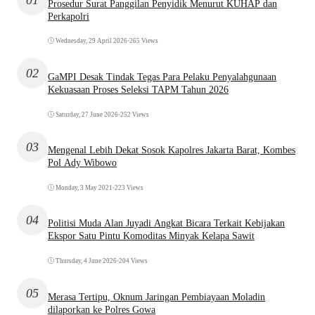
01
Prosedur Surat Panggilan Penyidik Menurut KUHAP dan
Perkapolri
Wednesday, 29 April 2026
•
265 Views
02
GaMPI Desak Tindak Tegas Para Pelaku Penyalahgunaan
Kekuasaan Proses Seleksi TAPM Tahun 2026
Saturday, 27 June 2026
•
252 Views
03
Mengenal Lebih Dekat Sosok Kapolres Jakarta Barat, Kombes
Pol Ady Wibowo
Monday, 3 May 2021
•
223 Views
04
Politisi Muda Alan Juyadi Angkat Bicara Terkait Kebijakan
Ekspor Satu Pintu Komoditas Minyak Kelapa Sawit
Thursday, 4 June 2026
•
204 Views
05
Merasa Tertipu, Oknum Jaringan Pembiayaan Moladin
dilaporkan ke Polres Gowa