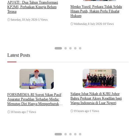
APJATI : Dua Tahun Transformasi
D
Menko Yusril: Perkara Tidak Selalu
KP2MI, Perbaikan Kinerja Belum
k
Hitam Putih, Hakim Perlu Filsafat
Terasa
A
Hukum
I
Saturday, 18 July 2026
•
5 Views
Wednesday, 8 July 2026
•
10 Views
Latest Posts
Internasional
Hukum & Kriminal
S
Sidang Isbat Nikah di KJRI Johor
​FORSIMEMA-RI Soroti Sikap Pasif
P
Bahru Perkuat Akses Keadilan bagi
Aparatur Peradilan Terhadap Media:
P
Warga Indonesia di Luar Negeri
Menutup Diri Hanya Memperburuk
D
Citra Lembaga
19 hours ago
•
1 Views
18 hours ago
•
7 Views