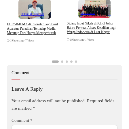
Internasional
Hukum & Kriminal
S
Sidang Isbat Nikah di KJRI Johor
​FORSIMEMA-RI Soroti Sikap Pasif
P
Bahru Perkuat Akses Keadilan bagi
Aparatur Peradilan Terhadap Media:
P
Warga Indonesia di Luar Negeri
Menutup Diri Hanya Memperburuk
D
Citra Lembaga
19 hours ago
•
1 Views
19 hours ago
•
7 Views
Comment
Leave A Reply
Your email address will not be published.
Required fields
are marked
*
Comment
*