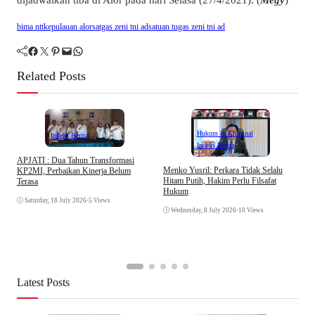
bima ntt
kepulauan alor
satgas zeni tni ad
satuan tugas zeni tni ad
Facebook
Twitter
Pinterest
Mail
WhatsApp
Related Posts
Hukum & Kriminal
Indeks Berita
Indeks Berita
APJATI : Dua Tahun Transformasi
D
Menko Yusril: Perkara Tidak Selalu
KP2MI, Perbaikan Kinerja Belum
k
Hitam Putih, Hakim Perlu Filsafat
Terasa
A
Hukum
I
Saturday, 18 July 2026
•
5 Views
Wednesday, 8 July 2026
•
10 Views
Latest Posts