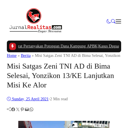
a Barat Pertanyakan Potongan Dana Kampung APBK
|
Kasus Dugaan Pelanggara
Home
»
Berita
»
Misi Satgas Zeni TNI AD di Bima Selesai, Yonzikon 13/
Misi Satgas Zeni TNI AD di Bima
Selesai, Yonzikon 13/KE Lanjutkan
Misi Ke Alor
Sunday, 25 April 2021
•
2 Min read
Facebook
Twitter
Pinterest
Mail
WhatsApp