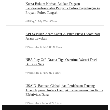
Kuasa Hukum Korban Adukan Dugaan
Ketidakprofesionalan Penyidik Polsek Pagedangan ke
Propam Polres Tangsel
Friday, 31 July 2026
•
10 Views
KPI Sesalkan Acara Sahur & Buka Puasa Didominasi
Acara Lawakan
Wednesday, 17 July 2013
•
10 Views
NBA Play Off, Drama Tiga Overtime Warnai Duel
Bulls vs Nets
Wednesday, 17 July 2013
•
8 Views
USAID, Bantuan Global, dan Perdebatan Tentang
Jutaan Nyawa: Antara Dampak Kemanusiaan dan Kritik
Efektivitas Dana
Wednesday, 5 August 2026
•
7 Views