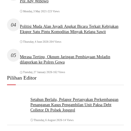
Pol Ady Wibowo
Monday, 3 May 2021
•
223 Views
04
Politisi Muda Alan Juyadi Angkat Bicara Terkait Kebijakan
Ekspor Satu Pintu Komoditas Minyak Kelapa Sawit
Thursday, 4 June 2026
•
204 Views
05
Merasa Tertipu, Oknum Jaringan Pembiayaan Moladin
dilaporkan ke Polres Gowa
Tuesday, 27 January 2026
•
162 Views
Pilihan Editor
Setahun Berlalu, Pelapor Pertanyakan Perkembangan
Penanganan Kasus Pengambilan Unit Paksa Debt
Colletor Di Polsek Jonggol
Thursday, 6 August 2026
•
14 Views