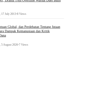
ff, Drama Tiga Overtime Warnai Duel Bulls
 17 July 2013
•
8 Views
uan Global, dan Perdebatan Tentang Jutaan
ara Dampak Kemanusiaan dan Kritik
 Dana
 5 August 2026
•
7 Views