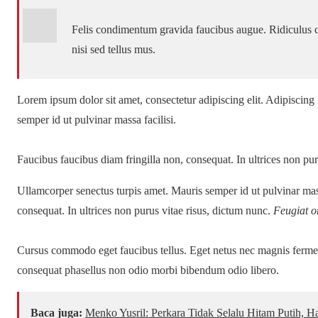
Felis condimentum gravida faucibus augue. Ridiculus 
nisi sed tellus mus.
Lorem ipsum dolor sit amet, consectetur adipiscing elit. Adipiscing
semper id ut pulvinar massa facilisi.
Faucibus faucibus diam fringilla non, consequat. In ultrices non pur
Ullamcorper senectus turpis amet. Mauris semper id ut pulvinar mass
consequat. In ultrices non purus vitae risus, dictum nunc.
Feugiat or
Cursus commodo eget faucibus tellus. Eget netus nec magnis fer
consequat phasellus non odio morbi bibendum odio libero.
Baca juga:
Menko Yusril: Perkara Tidak Selalu Hitam Putih, H