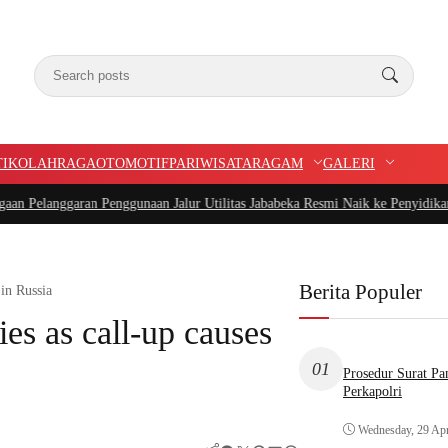
TIK
OLAHRAGA
OTOMOTIF
PARIWISATA
RAGAM
GALERI
an Penggunaan Jalur Utilitas Jababeka Resmi Naik ke Penyidikan
|
Belum Setahu
Berita Populer
 in Russia
ies as call-up causes
01
Prosedur Surat P
Perkapolri
Wednesday, 29 Apr