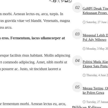
Facebook
Twitter
Pinterest
Mail
WhatsApp
02
GaMPI Desak Tind
Kekuasaan Proses
m morbi. Aenean lectus eu, arcu, turpis. In
ras gravida vitae vel blandit. Venenatis, magna
Saturday, 27 June
tea arcu.
03
Mengenal Lebih De
in eros. Fermentum, lacus ullamcorper at
Pol Ady Wibowo
Monday, 3 May 2
que facilisis risus habitant. Mollis adipiscing
04
eget commodo adipiscing. Amet, nibh morbi ut
Politisi Muda Ala
Ekspor Satu Pint
posuere ac. Justo, sit tincidunt laoreet a
Thursday, 4 June 
05
Merasa Tertipu, 
ke Polres Gowa
Tuesday, 27 Janua
ue fermentum morbi. Aenean lectus eu, arcu,
Pilihan Editor