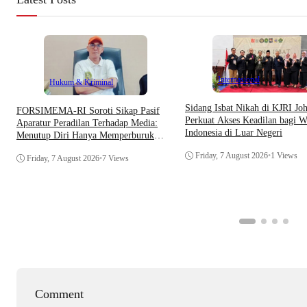
Internasional
Hukum & Kriminal
Sidang Isbat Nikah di KJRI Jo
​FORSIMEMA-RI Soroti Sikap Pasif
Perkuat Akses Keadilan bagi W
Aparatur Peradilan Terhadap Media:
Indonesia di Luar Negeri
Menutup Diri Hanya Memperburuk
Citra Lembaga
Friday, 7 August 2026
•
1 Views
Friday, 7 August 2026
•
7 Views
Comment