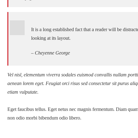
It is a long established fact that a reader will be distr
looking at its layout.
– Cheyenne George
Vel nisl, elementum viverra sodales euismod convallis nullam porttit
aenean lorem eget. Feugiat orci risus sed consectetur sit purus al
etiam vulputate.
Eget faucibus tellus. Eget netus nec magnis fermentum. Diam quam
non odio morbi bibendum odio libero.