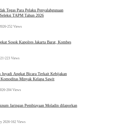
ak Tegas Para Pelaku Penyalahgunaan
 Seleksi TAPM Tahun 2026
 2026
•
252 Views
kat Sosok Kapolres Jakarta Barat, Kombes
021
•
223 Views
n Juyadi Angkat Bicara Terkait Kebijakan
u Komoditas Minyak Kelapa Sawit
2026
•
204 Views
Oknum Jaringan Pembiayaan Moladin dilaporkan
ry 2026
•
162 Views