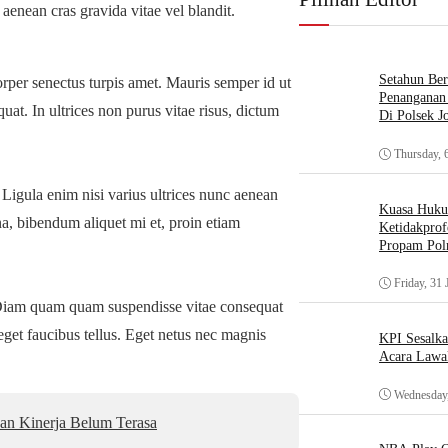
 aenean cras gravida vitae vel blandit.
Setahun Ber
orper senectus turpis amet. Mauris semper id ut
Penanganan 
uat. In ultrices non purus vitae risus, dictum
Di Polsek J
Thursday, 
 Ligula enim nisi varius ultrices nunc aenean
Kuasa Huk
na, bibendum aliquet mi et, proin etiam
Ketidakprof
Propam Polr
Friday, 31 
Diam quam quam suspendisse vitae consequat
et faucibus tellus. Eget netus nec magnis
KPI Sesalk
Acara Lawa
Wednesday,
an Kinerja Belum Terasa