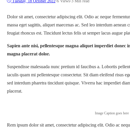
Tuesday, 18 October 2022
•
6
Views
•
3 Min read
Dolor sit amet, consectetur adipiscing elit. Odio ac neque fermentu
massa eget sagittis, aliquet maecenas ac. Sed leo interdum aenean c
feugiat rhoncus est. Tincidunt lectus felis ut semper lacus augue pla
Sapien ante nisi, pellentesque magna aliquet imperdiet donec 
magna placerat dolor.
Suspendisse malesuada nunc pretium id faucibus a. Lobortis pellentes
iaculis quam mi pellentesque consectetur. Sit diam eleifend risus 
sed interdum pharetra tincidunt quisque. Viverra hac imperdiet diam 
placerat.
Image Caption goes here
Rem ipsum dolor sit amet, consectetur adipiscing elit. Odio ac neq