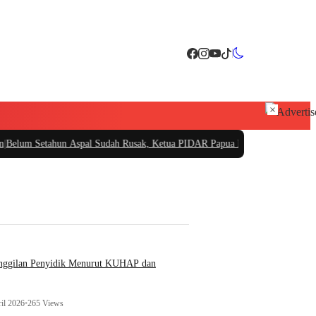
×
n Aspal Sudah Rusak, Ketua PIDAR Papua Barat Minta Kajati Papua Periksa 
anggilan Penyidik Menurut KUHAP dan
il 2026
•
265 Views