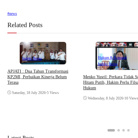
#news
Related Posts
Hukum & Kriminal
Indeks Berita
Indeks Berita
APJATI : Dua Tahun Transformasi
Menko Yusril: Perkara Tidak S
KP2MI, Perbaikan Kinerja Belum
Hitam Putih, Hakim Perlu Filsa
Terasa
Hukum
Saturday, 18 July 2026
•
5 Views
Wednesday, 8 July 2026
•
10 View
Latest Posts