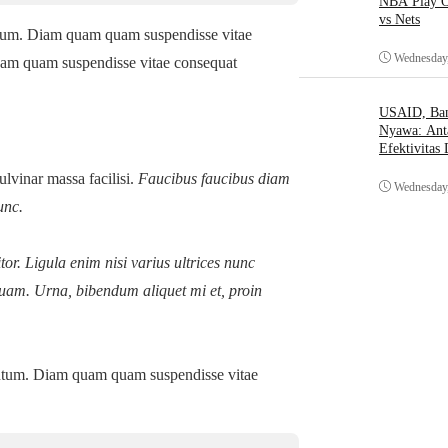
NBA Play O
vs Nets
ntum. Diam quam quam suspendisse vitae
Wednesday,
uam quam suspendisse vitae consequat
USAID, Bant
Nyawa: Ant
Efektivitas
lvinar massa facilisi.
Faucibus faucibus diam
Wednesday,
unc.
or. Ligula enim nisi varius ultrices nunc
iquam. Urna, bibendum aliquet mi et, proin
entum. Diam quam quam suspendisse vitae