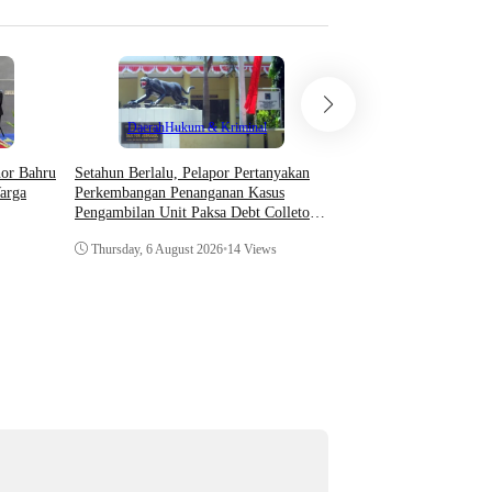
Teknologi
Daerah
Hukum & Kriminal
Asosiasi AI Bekali Apa
Setahun Berlalu, Pelapor Pertanyakan
hor Bahru
Optimalkan Kecerdasan
Perkembangan Penanganan Kasus
arga
Dukung Kinerja
Pengambilan Unit Paksa Debt Colletor
Di Polsek Jonggol
Thursday, 6 August 202
Thursday, 6 August 2026
•
14 Views