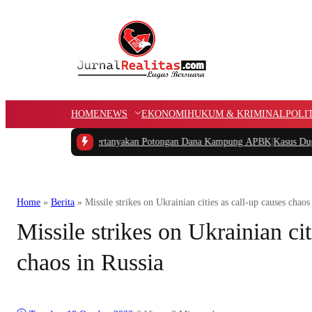
HOME
NEWS
EKONOMI
HUKUM & KRIMINAL
POLI
a Barat Pertanyakan Potongan Dana Kampung APBK
|
Kasus Dugaan Pelanggar
Home
»
Berita
»
Missile strikes on Ukrainian cities as call-up causes chaos
Missile strikes on Ukrainian cit
chaos in Russia