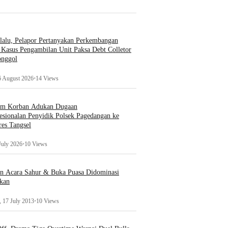
lalu, Pelapor Pertanyakan Perkembangan
Kasus Pengambilan Unit Paksa Debt Colletor
onggol
6 August 2026
•
14 Views
um Korban Adukan Dugaan
esionalan Penyidik Polsek Pagedangan ke
es Tangsel
July 2026
•
10 Views
an Acara Sahur & Buka Puasa Didominasi
kan
 17 July 2013
•
10 Views