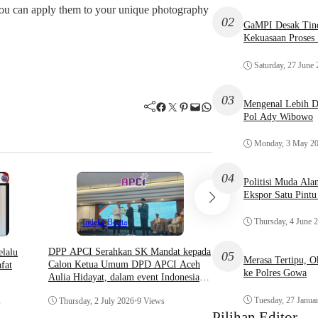
you can apply them to your unique photography
02
GaMPI Desak Tind
Kekuasaan Proses
Saturday, 27 June
03
Mengenal Lebih De
Facebook
Twitter
Pinterest
Mail
WhatsApp
Pol Ady Wibowo
Monday, 3 May 2
04
Politisi Muda Ala
Ekspor Satu Pint
Thursday, 4 June 
Indeks Berita
DPP APCI Serahkan SK Mandat kepada
elalu
05
Merasa Tertipu, 
Calon Ketua Umum DPD APCI Aceh
fat
Hukum & Krimin
ke Polres Gowa
Aulia Hidayat, dalam event Indonesia
Indeks Berita
Coaching Conference 2026
Tuesday, 27 Janua
Thursday, 2 July 2026
•
9 Views
s
Pilihan Editor
Prosedur Surat Panggil