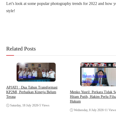
Let’s look at some popular photography trends for 2022 and how 
style!
Related Posts
Hukum & Kriminal
Indeks Berita
Indeks Berita
APJATI : Dua Tahun Transformasi
Menko Yusril: Perkara Tidak S
KP2MI, Perbaikan Kinerja Belum
Hitam Putih, Hakim Perlu Filsa
Terasa
Hukum
Saturday, 18 July 2026
•
5 Views
Wednesday, 8 July 2026
•
11 View