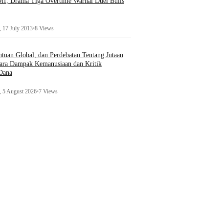
ff, Drama Tiga Overtime Warnai Duel Bulls
 17 July 2013
•
8 Views
uan Global, dan Perdebatan Tentang Jutaan
ara Dampak Kemanusiaan dan Kritik
 Dana
 5 August 2026
•
7 Views