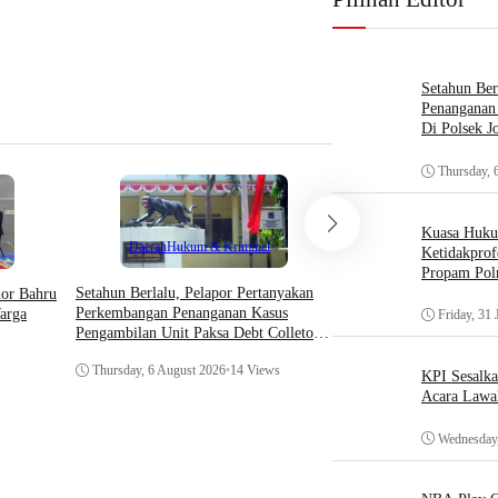
Menurut KUHAP dan Pe
Wednesday, 29 April 20
Setahun Ber
Penanganan 
Di Polsek J
Thursday, 
Kuasa Huk
Teknologi
Daerah
Hukum & Kriminal
Ketidakprof
Propam Polr
Asosiasi AI Bekali Apa
Setahun Berlalu, Pelapor Pertanyakan
hor Bahru
Optimalkan Kecerdasan
Perkembangan Penanganan Kasus
arga
Friday, 31 
Dukung Kinerja
Pengambilan Unit Paksa Debt Colletor
Di Polsek Jonggol
Thursday, 6 August 202
Thursday, 6 August 2026
•
14 Views
KPI Sesalk
Acara Lawa
Wednesday,