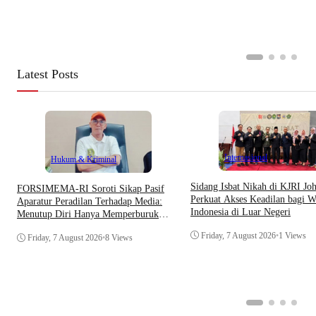
Latest Posts
Internasional
Hukum & Kriminal
Sidang Isbat Nikah di KJRI Jo
​FORSIMEMA-RI Soroti Sikap Pasif
Perkuat Akses Keadilan bagi W
Aparatur Peradilan Terhadap Media:
Indonesia di Luar Negeri
Menutup Diri Hanya Memperburuk
Citra Lembaga
Friday, 7 August 2026
•
1 Views
Friday, 7 August 2026
•
8 Views