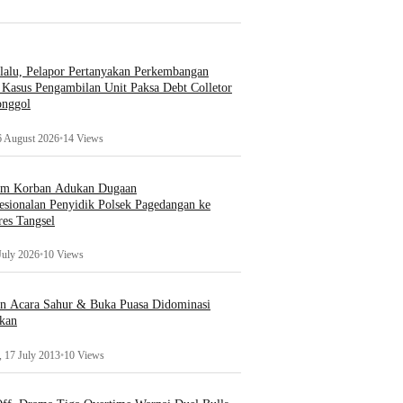
rkapolri
Wednesday, 15 April 2026
•
39 Views
26
•
266 Views
lalu, Pelapor Pertanyakan Perkembangan
Kasus Pengambilan Unit Paksa Debt Colletor
onggol
6 August 2026
•
14 Views
um Korban Adukan Dugaan
esionalan Penyidik Polsek Pagedangan ke
Ekonomi
es Tangsel
ratur Peradilan
Badan Perekonomian UMKM RI Akan
 Buatan untuk
July 2026
•
10 Views
Opini
Ditetapkan Munas Ke-6, Ketua Umum
APKLI-P: Solusi Revolusioner
Teori Sosial D
6
•
6 Views
an Acara Sahur & Buka Puasa Didominasi
Thursday, 6 August 2026
•
10 Views
Demonstrasi Ya
kan
Kerusuhan
 17 July 2013
•
10 Views
Thursday, 6 Au