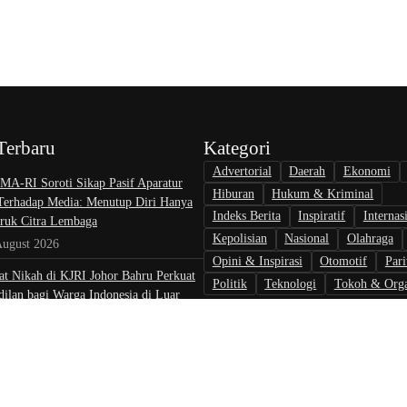
Terbaru
Kategori
Advertorial
Daerah
Ekonomi
A-RI Soroti Sikap Pasif Aparatur
Hiburan
Hukum & Kriminal
 Terhadap Media: Menutup Diri Hanya
Indeks Berita
Inspiratif
Internas
uk Citra Lembaga
Kepolisian
Nasional
Olahraga
August 2026
Opini & Inspirasi
Otomotif
Pari
at Nikah di KJRI Johor Bahru Perkuat
Politik
Teknologi
Tokoh & Orga
ilan bagi Warga Indonesia di Luar
August 2026
rlalu, Pelapor Pertanyakan
gan Penanganan Kasus Pengambilan
 Debt Colletor Di Polsek Jonggol