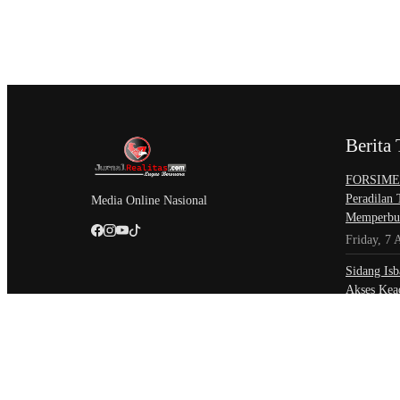
Berita 
​FORSIMEM
Peradilan
Media Online Nasional
Memperbur
Friday, 7 
Sidang Isb
Akses Kead
Negeri
Friday, 7 
Setahun Be
Perkemban
Unit Paksa