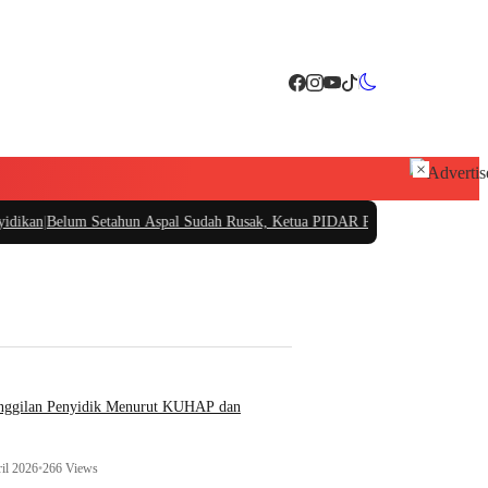
×
elum Setahun Aspal Sudah Rusak, Ketua PIDAR Papua Barat Minta Kajati Papu
anggilan Penyidik Menurut KUHAP dan
il 2026
•
266 Views