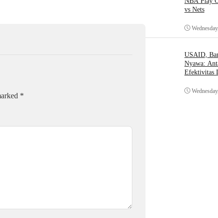
NBA Play O
vs Nets
Wednesday,
USAID, Bant
Nyawa: Ant
Efektivitas
Wednesday,
 marked
*