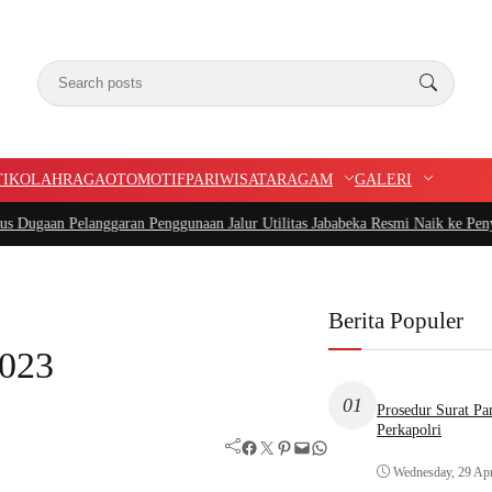
TIK
OLAHRAGA
OTOMOTIF
PARIWISATA
RAGAM
GALERI
 Pelanggaran Penggunaan Jalur Utilitas Jababeka Resmi Naik ke Penyidikan
|
B
Berita Populer
2023
01
Prosedur Surat P
Perkapolri
Facebook
Twitter
Pinterest
Mail
WhatsApp
Wednesday, 29 Apr