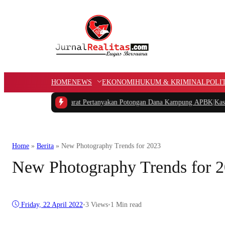
HOME
NEWS
EKONOMI
HUKUM & KRIMINAL
POLI
PIDAR Papua Barat Pertanyakan Potongan Dana Kampung APBK
|
Kasus Dugaan
Home
»
Berita
»
New Photography Trends for 2023
New Photography Trends for 
Friday, 22 April 2022
•
3
Views
•
1 Min read