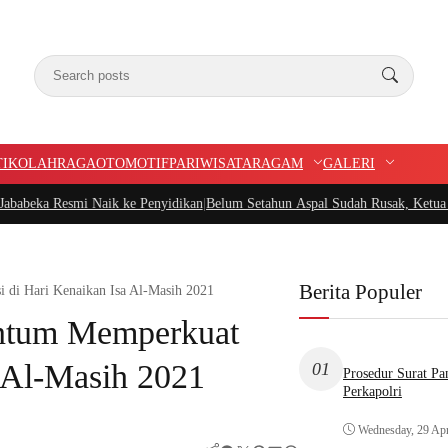
TIK
OLAHRAGA
OTOMOTIF
PARIWISATA
RAGAM
GALERI
 Naik ke Penyidikan
|
Belum Setahun Aspal Sudah Rusak, Ketua PIDAR Papua Ba
Berita Populer
 di Hari Kenaikan Isa Al-Masih 2021
ntum Memperkuat
a Al-Masih 2021
01
Prosedur Surat P
Perkapolri
Wednesday, 29 Apr