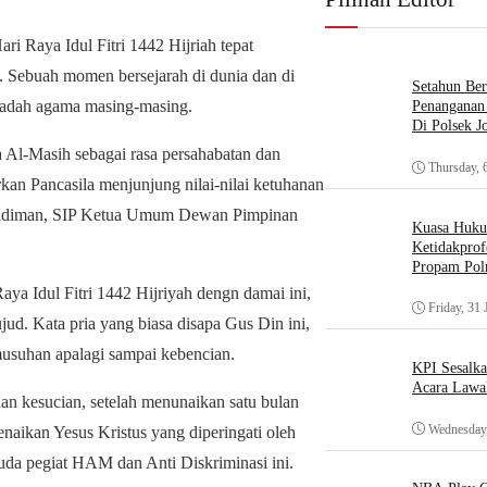
i Raya Idul Fitri 1442 Hijriah tepat
 Sebuah momen bersejarah di dunia dan di
Setahun Ber
ibadah agama masing-masing.
Penanganan 
Di Polsek J
 Al-Masih sebagai rasa persahabatan dan
Thursday, 
kan Pancasila menjunjung nilai-nilai ketuhanan
 Budiman, SIP Ketua Umum Dewan Pimpinan
Kuasa Huk
Ketidakprof
Propam Polr
aya Idul Fitri 1442 Hijriyah dengn damai ini,
Friday, 31 
ujud. Kata pria yang biasa disapa Gus Din ini,
rmusuhan apalagi sampai kebencian.
KPI Sesalk
Acara Lawa
dan kesucian, setelah menunaikan satu bulan
Wednesday,
aikan Yesus Kristus yang diperingati oleh
uda pegiat HAM dan Anti Diskriminasi ini.