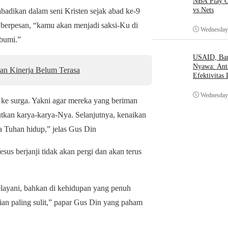
NBA Play O
vs Nets
abadikan dalam seni Kristen sejak abad ke-9
s berpesan, “kamu akan menjadi saksi-Ku di
Wednesday,
 bumi.”
USAID, Bant
Nyawa: Ant
an Kinerja Belum Terasa
Efektivitas
Wednesday,
 ke surga. Yakni agar mereka yang beriman
utkan karya-karya-Nya. Selanjutnya, kenaikan
 Tuhan hidup,” jelas Gus Din
esus berjanji tidak akan pergi dan akan terus
elayani, bahkan di kehidupan yang penuh
ian paling sulit,” papar Gus Din yang paham