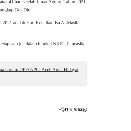
 atau 41 hari setelah Jumat Agung. Tahun 2021
” ungkap Gus Din.
Mei 2021 adalah Hari Kenaikan Isa Al-Masih
tetap satu jua dalam bingkai NKRI, Pancasila,
tua Umum DPD APCI Aceh Aulia Hidayat,
Facebook
Twitter
Pinterest
Mail
WhatsApp