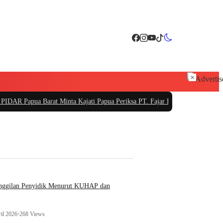
×
rat Minta Kajati Papua Periksa PT. Fajar Papua
|
PT Sarana Pembangunan Bali 
anggilan Penyidik Menurut KUHAP dan
il 2026
•
268 Views