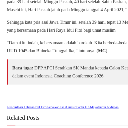
pada 39 hari setelah Minggu Paskah, 40 hari setelah Sabtu Paskah,
Masehi ini, Hari Paskah jatuh pada Minggu tanggal 4 April 2021,
Sehingga kata pria asal Jawa Timur ini, setelah 39 hari, tepat 13 
yang bersamaan pada Hari Raya Idul Fitri bagi umat muslim.
“Damai itu indah, kebersamaan adalah barokah. Kita berbeda-beda 
UUD 1945 dan Bhineka Tunggal Ika,” tutupnya. (
MG
)
Baca juga:
DPP APCI Serahkan SK Mandat kepada Calon Ke
dalam event Indonesia Coaching Conference 2026
Gusdin
Hari Lebaran
Idul Fitri
Kenaikan Isa Almasih
Partai UKM
syafrudin budiman
Related Posts