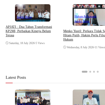
Hukum & Kriminal
Indeks Berita
Indeks Berita
APJATI : Dua Tahun Transformasi
Menko Yusril: Perkara Tidak S
KP2MI, Perbaikan Kinerja Belum
Hitam Putih, Hakim Perlu Filsa
Terasa
Hukum
Saturday, 18 July 2026
•
5 Views
Wednesday, 8 July 2026
•
11 View
Latest Posts
Tokoh & Organisasi