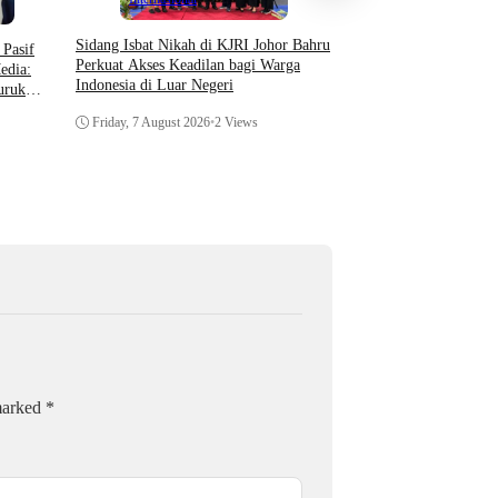
Setahun Berlalu, Pelap
Sidang Isbat Nikah di KJRI Johor Bahru
Pasif
Perkembangan Penanga
Perkuat Akses Keadilan bagi Warga
edia:
Pengambilan Unit Paksa
Indonesia di Luar Negeri
uruk
Di Polsek Jonggol
Thursday, 6 August 202
Friday, 7 August 2026
•
2 Views
 marked
*