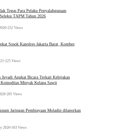
ak Tegas Para Pelaku Penyalahgunaan
 Seleksi TAPM Tahun 2026
 2026
•
252 Views
kat Sosok Kapolres Jakarta Barat, Kombes
021
•
225 Views
n Juyadi Angkat Bicara Terkait Kebijakan
u Komoditas Minyak Kelapa Sawit
2026
•
205 Views
Oknum Jaringan Pembiayaan Moladin dilaporkan
ry 2026
•
163 Views