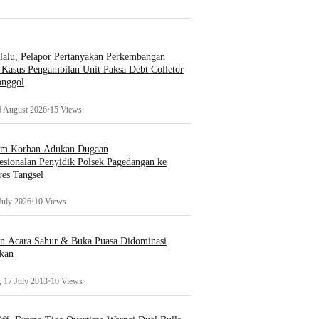
lalu, Pelapor Pertanyakan Perkembangan
Kasus Pengambilan Unit Paksa Debt Colletor
onggol
6 August 2026
•
15 Views
um Korban Adukan Dugaan
esionalan Penyidik Polsek Pagedangan ke
es Tangsel
July 2026
•
10 Views
an Acara Sahur & Buka Puasa Didominasi
kan
 17 July 2013
•
10 Views