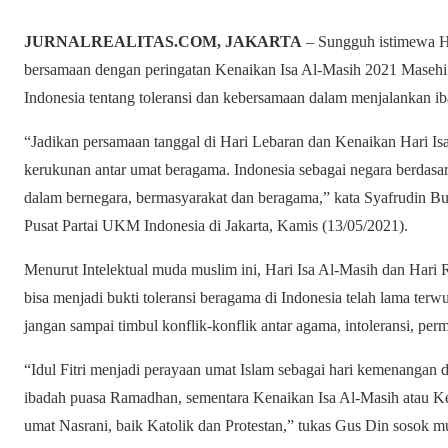
JURNALREALITAS.COM, JAKARTA
– Sungguh istimewa Har
bersamaan dengan peringatan Kenaikan Isa Al-Masih 2021 Masehi.
Indonesia tentang toleransi dan kebersamaan dalam menjalankan 
“Jadikan persamaan tanggal di Hari Lebaran dan Kenaikan Hari Isa
kerukunan antar umat beragama. Indonesia sebagai negara berdasar
dalam bernegara, bermasyarakat dan beragama,” kata Syafrudin
Pusat Partai UKM Indonesia di Jakarta, Kamis (13/05/2021).
Menurut Intelektual muda muslim ini, Hari Isa Al-Masih dan Hari R
bisa menjadi bukti toleransi beragama di Indonesia telah lama terw
jangan sampai timbul konflik-konflik antar agama, intoleransi, pe
“Idul Fitri menjadi perayaan umat Islam sebagai hari kemenangan 
ibadah puasa Ramadhan, sementara Kenaikan Isa Al-Masih atau Ken
umat Nasrani, baik Katolik dan Protestan,” tukas Gus Din sosok m