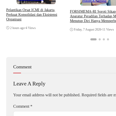
Hukum & Kriminal
Pelantikan Orsat ICMI di Jakarta,
​FORSIMEMA-RI Soroti Sikap 
Perkuat Konsolidasi dan Eksistensi
Aparatur Peradilan Terhadap M
Organisasi
Menutup Diri Hanya Memperb
Citra Lembaga
2 hours ago
•
4 Views
Friday, 7 August 2026
•
11 Views
Comment
Leave A Reply
Your email address will not be published.
Required fields are
Comment
*