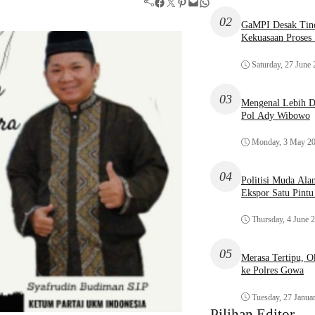
Facebook
Twitter
Pinterest
Mail
WhatsApp
02
GaMPI Desak Tind
Kekuasaan Proses
Saturday, 27 June
03
Mengenal Lebih De
Pol Ady Wibowo
Monday, 3 May 2
04
Politisi Muda Ala
Ekspor Satu Pint
Thursday, 4 June 
05
Merasa Tertipu, 
ke Polres Gowa
Tuesday, 27 Janua
Pilihan Editor