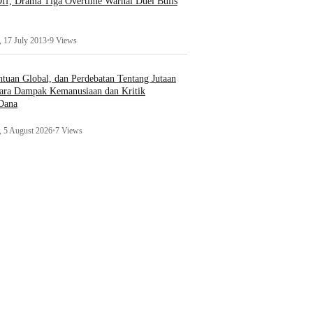
ff, Drama Tiga Overtime Warnai Duel Bulls
 17 July 2013
•
9 Views
uan Global, dan Perdebatan Tentang Jutaan
ara Dampak Kemanusiaan dan Kritik
 Dana
 5 August 2026
•
7 Views