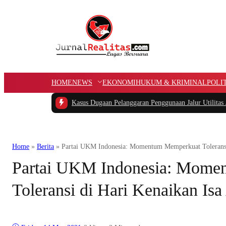
HOME
NEWS
EKONOMI
HUKUM & KRIMINAL
POLI
ung APBK
|
Kasus Dugaan Pelanggaran Penggunaan Jalur Utilitas Jababeka Resmi
Home
»
Berita
»
Partai UKM Indonesia: Momentum Memperkuat Toleransi
Partai UKM Indonesia: Mome
Toleransi di Hari Kenaikan Is