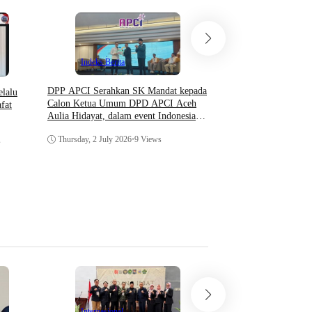
Indeks Berita
DPP APCI Serahkan SK Mandat kepada
elalu
Calon Ketua Umum DPD APCI Aceh
fat
Hukum & Krimin
Aulia Hidayat, dalam event Indonesia
Indeks Berita
Coaching Conference 2026
Thursday, 2 July 2026
•
9 Views
s
Prosedur Surat Panggil
Menurut KUHAP dan Pe
Wednesday, 29 April 20
Daerah
Hukum & 
Internasional