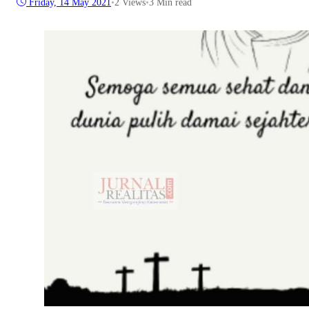
Friday, 14 May 2021
•
2
Views
•
3 Min read