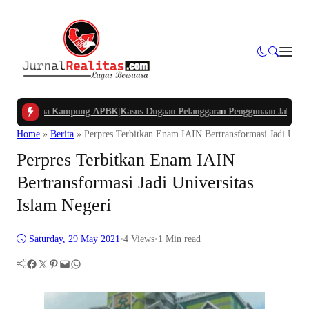
gan Dana Kampung APBK
|
Kasus Dugaan Pelanggaran Penggunaan Jalur Utilitas 
Home
»
Berita
»
Perpres Terbitkan Enam IAIN Bertransformasi Jadi Unive
Perpres Terbitkan Enam IAIN
Bertransformasi Jadi Universitas
Islam Negeri
Saturday, 29 May 2021
•
4
Views
•
1 Min read
Facebook
Twitter
Pinterest
Mail
WhatsApp