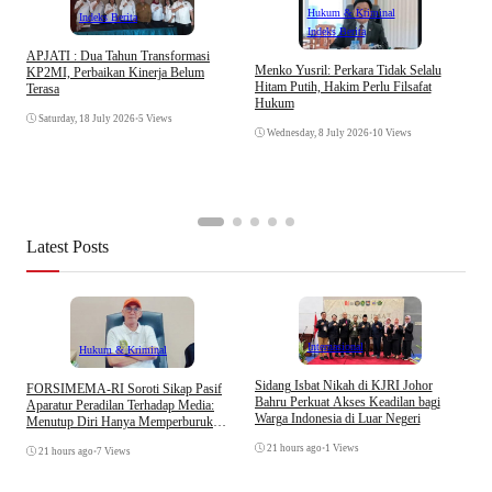
Hukum & Kriminal
Indeks Berita
Indeks Berita
APJATI : Dua Tahun Transformasi
D
Menko Yusril: Perkara Tidak Selalu
KP2MI, Perbaikan Kinerja Belum
k
Hitam Putih, Hakim Perlu Filsafat
Terasa
A
Hukum
I
Saturday, 18 July 2026
•
5 Views
Wednesday, 8 July 2026
•
10 Views
Latest Posts
Internasional
Hukum & Kriminal
S
Sidang Isbat Nikah di KJRI Johor
​FORSIMEMA-RI Soroti Sikap Pasif
P
Bahru Perkuat Akses Keadilan bagi
Aparatur Peradilan Terhadap Media:
P
Warga Indonesia di Luar Negeri
Menutup Diri Hanya Memperburuk
D
Citra Lembaga
21 hours ago
•
1 Views
21 hours ago
•
7 Views