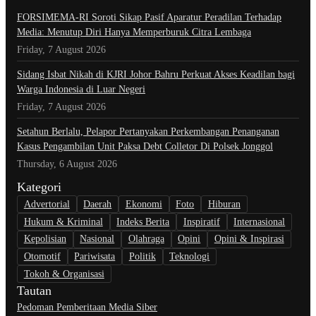
​FORSIMEMA-RI Soroti Sikap Pasif Aparatur Peradilan Terhadap
Media: Menutup Diri Hanya Memperburuk Citra Lembaga
Friday, 7 August 2026
Sidang Isbat Nikah di KJRI Johor Bahru Perkuat Akses Keadilan bagi
Warga Indonesia di Luar Negeri
Friday, 7 August 2026
Setahun Berlalu, Pelapor Pertanyakan Perkembangan Penanganan
Kasus Pengambilan Unit Paksa Debt Colletor Di Polsek Jonggol
Thursday, 6 August 2026
Kategori
Advertorial
Daerah
Ekonomi
Foto
Hiburan
Hukum & Kriminal
Indeks Berita
Inspiratif
Internasional
Kepolisian
Nasional
Olahraga
Opini
Opini & Inspirasi
Otomotif
Pariwisata
Politik
Teknologi
Tokoh & Organisasi
Tautan
Pedoman Pemberitaan Media Siber