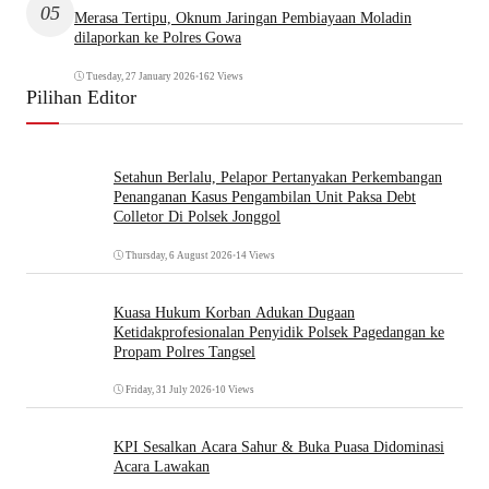
05
Merasa Tertipu, Oknum Jaringan Pembiayaan Moladin
dilaporkan ke Polres Gowa
Tuesday, 27 January 2026
•
162 Views
Pilihan Editor
Setahun Berlalu, Pelapor Pertanyakan Perkembangan
Penanganan Kasus Pengambilan Unit Paksa Debt
Colletor Di Polsek Jonggol
Thursday, 6 August 2026
•
14 Views
Kuasa Hukum Korban Adukan Dugaan
Ketidakprofesionalan Penyidik Polsek Pagedangan ke
Propam Polres Tangsel
Friday, 31 July 2026
•
10 Views
KPI Sesalkan Acara Sahur & Buka Puasa Didominasi
Acara Lawakan