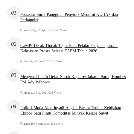
01
Prosedur Surat Panggilan Penyidik Menurut KUHAP dan
Perkapolri
Wednesday, 29 April 2026
•
265 Views
02
GaMPI Desak Tindak Tegas Para Pelaku Penyalahgunaan
Kekuasaan Proses Seleksi TAPM Tahun 2026
Saturday, 27 June 2026
•
252 Views
03
Mengenal Lebih Dekat Sosok Kapolres Jakarta Barat, Kombes
Pol Ady Wibowo
Monday, 3 May 2021
•
223 Views
04
Politisi Muda Alan Juyadi Angkat Bicara Terkait Kebijakan
Ekspor Satu Pintu Komoditas Minyak Kelapa Sawit
Thursday, 4 June 2026
•
204 Views