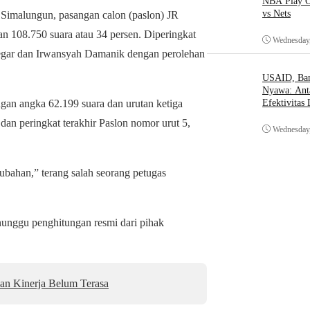
NBA Play O
vs Nets
 Simalungun, pasangan calon (paslon) JR
n 108.750 suara atau 34 persen. Diperingkat
Wednesday,
regar dan Irwansyah Damanik dengan perolehan
USAID, Bant
Nyawa: Ant
gan angka 62.199 suara dan urutan ketiga
Efektivitas
dan peringkat terakhir Paslon nomor urut 5,
Wednesday,
rubahan,” terang salah seorang petugas
enunggu penghitungan resmi dari pihak
an Kinerja Belum Terasa