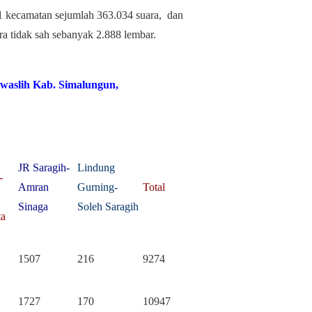
31 kecamatan sejumlah 363.034 suara, dan
ara tidak sah sebanyak 2.888 lembar.
waslih Kab. Simalungun,
JR Saragih-
Lindung
-
Amran
Gurning-
Total
Sinaga
Soleh Saragih
ta
1507
216
9274
1727
170
10947