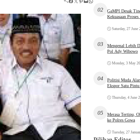
Facebook
Twitter
Pinterest
Mail
WhatsApp
02
GaMPI Desak Tind
Kekuasaan Proses
Saturday, 27 June
03
Mengenal Lebih De
Pol Ady Wibowo
Monday, 3 May 2
04
Politisi Muda Ala
Ekspor Satu Pint
Thursday, 4 June 
05
Merasa Tertipu, 
ke Polres Gowa
Tuesday, 27 Janua
Pilihan Editor