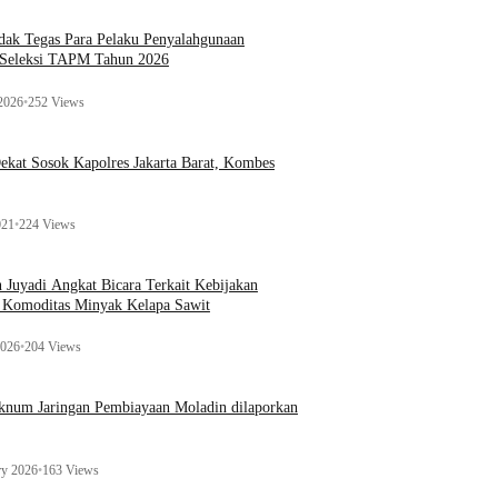
ak Tegas Para Pelaku Penyalahgunaan
 Seleksi TAPM Tahun 2026
 2026
•
252 Views
kat Sosok Kapolres Jakarta Barat, Kombes
021
•
224 Views
n Juyadi Angkat Bicara Terkait Kebijakan
u Komoditas Minyak Kelapa Sawit
2026
•
204 Views
Oknum Jaringan Pembiayaan Moladin dilaporkan
ry 2026
•
163 Views