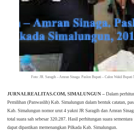
Foto: JR. Saragih – Amran Sinaga. Paslon Bupati – Calon Wakil Bupat
JURNALREALITAS.COM, SIMALUNGUN –
Dalam perhitun
Pemilihan (Panwaslih) Kab. Simalungun dalam bentuk catatan, pas
Kab. Simalungun nomor urut 4 yakni JR Saragih dan Amran Sinaga
total suara sah sebesar 320.287. Hasil perhitungan suara sementara
dapat dipastikan memenangkan Pilkada Kab. Simalungun.