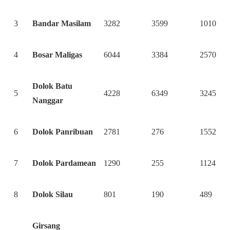
3
Bandar Masilam
3282
3599
1010
4
Bosar Maligas
6044
3384
2570
Dolok Batu
5
4228
6349
3245
Nanggar
6
Dolok Panribuan
2781
276
1552
7
Dolok Pardamean
1290
255
1124
8
Dolok Silau
801
190
489
Girsang