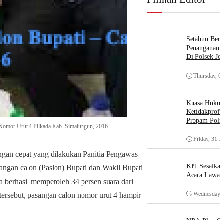
Setahun Ber
Penanganan 
Di Polsek J
Thursday, 
Kuasa Huk
Ketidakprof
Propam Polr
i Nomor Urut 4 Pilkada Kab. Simalungun, 2016
Friday, 31 
gan cepat yang dilakukan Panitia Pengawas
KPI Sesalk
angan calon (Paslon) Bupati dan Wakil Bupati
Acara Lawa
 berhasil memperoleh 34 persen suara dari
Wednesday,
 tersebut, pasangan calon nomor urut 4 hampir