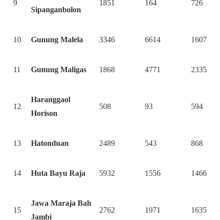
9
1851
164
726
Sipanganbolon
10
Gunung Malela
3346
6614
1607
11
Gunung Maligas
1868
4771
2335
Haranggaol
12
508
93
594
Horison
13
Hatonduan
2489
543
868
14
Huta Bayu Raja
5932
1556
1466
Jawa Maraja Bah
15
2762
1971
1635
Jambi