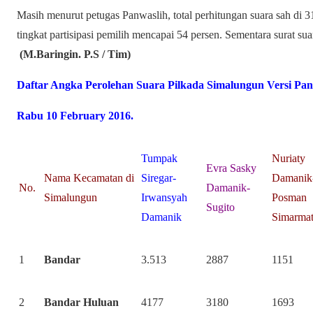
Masih menurut petugas Panwaslih, total perhitungan suara sah di 
tingkat partisipasi pemilih mencapai 54 persen. Sementara surat su
(M.Baringin. P.S / Tim)
Daftar Angka Perolehan Suara Pilkada Simalungun Versi Pan
Rabu 10 February 2016.
Tumpak
Nuriaty
Evra Sasky
Nama Kecamatan di
Siregar-
Damanik
No.
Damanik-
Simalungun
Irwansyah
Posman
Sugito
Damanik
Simarma
1
Bandar
3.513
2887
1151
2
Bandar Huluan
4177
3180
1693