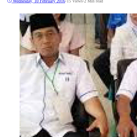
Wednesday, 10 February 2016
•
15
Views
•
2 Min read