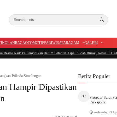
TIK
OLAHRAGA
OTOMOTIF
PARIWISATA
RAGAM
GALERI
 Penyidikan
|
Belum Setahun Aspal Sudah Rusak, Ketua PIDAR Papua Barat Mint
Berita Populer
nangkan Pilkada Simalungun
an Hampir Dipastikan
un
01
Prosedur Surat P
Perkapolri
Wednesday, 29 Apr