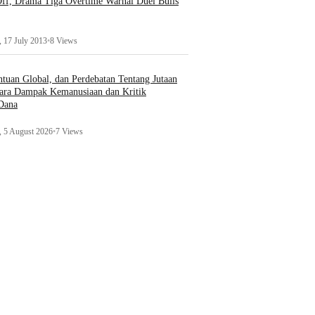
ff, Drama Tiga Overtime Warnai Duel Bulls
 17 July 2013
•
8 Views
uan Global, dan Perdebatan Tentang Jutaan
ara Dampak Kemanusiaan dan Kritik
 Dana
 5 August 2026
•
7 Views