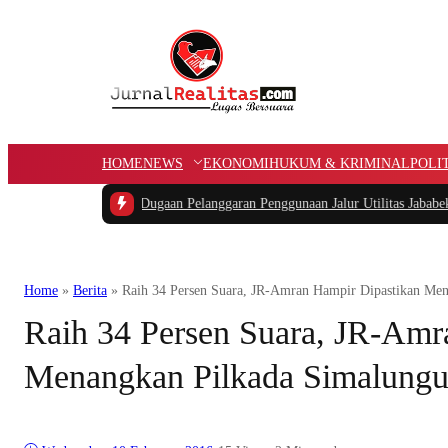
HOME
NEWS
EKONOMI
HUKUM & KRIMINAL
POLI
K
|
Kasus Dugaan Pelanggaran Penggunaan Jalur Utilitas Jababeka Resmi Naik ke
Home
»
Berita
»
Raih 34 Persen Suara, JR-Amran Hampir Dipastikan Me
Raih 34 Persen Suara, JR-Amr
Menangkan Pilkada Simalung