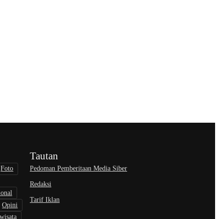
Tautan
Pedoman Pemberitaan Media Siber
Foto
Redaksi
ional
Tarif Iklan
Opini
wisata