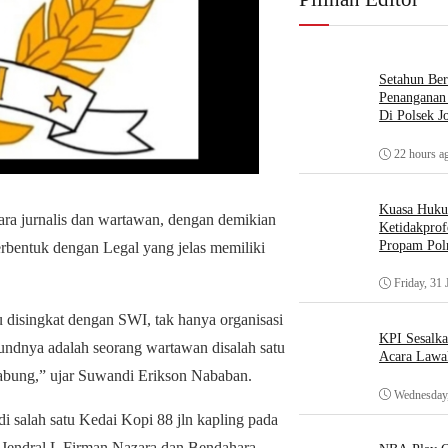
Setahun Ber
Penanganan 
Di Polsek J
22 hours a
Kuasa Huk
a jurnalis dan wartawan, dengan demikian
Ketidakprof
Propam Polr
terbentuk dengan Legal yang jelas memiliki
Friday, 31 
 disingkat dengan SWI, tak hanya organisasi
KPI Sesalk
undnya adalah seorang wartawan disalah satu
Acara Lawa
gabung,” ujar Suwandi Erikson Nababan.
Wednesday,
 salah satu Kedai Kopi 88 jln kapling pada
is Jendral L Firman Nazara dan Bendahara