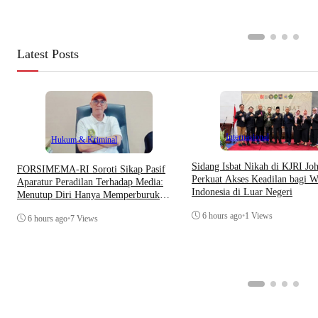
Latest Posts
Internasional
Hukum & Kriminal
Sidang Isbat Nikah di KJRI Jo
​FORSIMEMA-RI Soroti Sikap Pasif
Perkuat Akses Keadilan bagi W
Aparatur Peradilan Terhadap Media:
Indonesia di Luar Negeri
Menutup Diri Hanya Memperburuk
Citra Lembaga
6 hours ago
•
1 Views
6 hours ago
•
7 Views