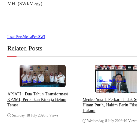
MH. (SWI/Megy)
Insan Pers
Media
Pers
SWI
Related Posts
Hukum & Kriminal
Indeks Berita
Indeks Berita
APJATI : Dua Tahun Transformasi
Menko Yusril: Perkara Tidak S
KP2MI, Perbaikan Kinerja Belum
Hitam Putih, Hakim Perlu Filsa
Terasa
Hukum
Saturday, 18 July 2026
•
5 Views
Wednesday, 8 July 2026
•
10 View