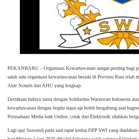
PEKANBARU – Organisasi Kewartawanan sangat penting bagi par
salah satu organisasi kewartawanan berada di Provinsi Riau telah 
Akte Notaris dan AHU yang lengkap.
Demikian halnya sama dengan Solidaritas Wartawan Indonesia atau
kewartawanan dengan begitu siapa aja boleh bergabung asal bagro
Perusahaan Media baik Online, cetak dan Elektronik silahkan ber
Lagi ujar Suwandi pada saat rapat kedua DPP SWI yang diadakan di
hari Minggu 1 juni 2025 dihadiri beberapa salah satunya Sekretar