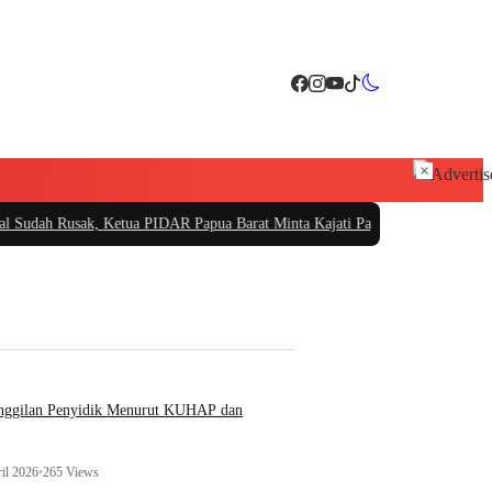
×
ak, Ketua PIDAR Papua Barat Minta Kajati Papua Periksa PT. Fajar Papua
|
PT
anggilan Penyidik Menurut KUHAP dan
il 2026
•
265 Views