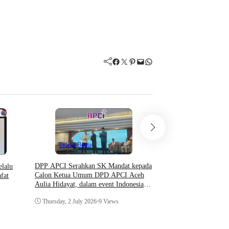
Facebook
Twitter
Pinterest
Mail
WhatsApp
Indeks Berita
DPP APCI Serahkan SK Mandat kepada
elalu
Calon Ketua Umum DPD APCI Aceh
fat
Hukum & Krimin
Aulia Hidayat, dalam event Indonesia
Indeks Berita
Coaching Conference 2026
Thursday, 2 July 2026
•
9 Views
s
Prosedur Surat Panggil
Menurut KUHAP dan Pe