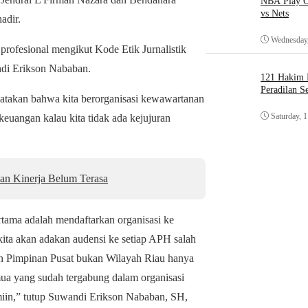
NBA Play O
vs Nets
adir.
Wednesday,
profesional mengikut Kode Etik Jurnalistik
di Erikson Nababan.
121 Hakim D
Peradilan S
gatakan bahwa kita berorganisasi kewawartanan
Saturday, 
 keuangan kalau kita tidak ada kejujuran
an Kinerja Belum Terasa
rtama adalah mendaftarkan organisasi ke
kita akan adakan audensi ke setiap APH salah
an Pimpinan Pusat bukan Wilayah Riau hanya
emua yang sudah tergabung dalam organisasi
miin,” tutup Suwandi Erikson Nababan, SH,