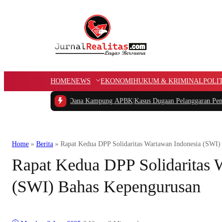
HOME
NEWS
EKONOMI
HUKUM & KRIMINAL
POLI
akan Potongan Dana Kampung APBK
|
Kasus Dugaan Pelanggaran Penggunaan Jalu
Home
»
Berita
»
Rapat Kedua DPP Solidaritas Wartawan Indonesia (SWI)
Rapat Kedua DPP Solidaritas 
(SWI) Bahas Kepengurusan