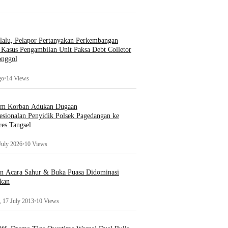
lalu, Pelapor Pertanyakan Perkembangan
Kasus Pengambilan Unit Paksa Debt Colletor
onggol
go
•
14 Views
um Korban Adukan Dugaan
esionalan Penyidik Polsek Pagedangan ke
es Tangsel
July 2026
•
10 Views
an Acara Sahur & Buka Puasa Didominasi
kan
 17 July 2013
•
10 Views