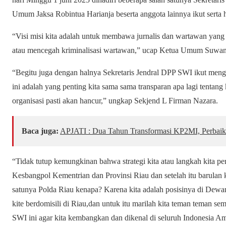
Umum Jaksa Robintua Harianja beserta anggota lainnya ikut serta h
“Visi misi kita adalah untuk membawa jurnalis dan wartawan yang 
atau mencegah kriminalisasi wartawan,” ucap Ketua Umum Suwan
“Begitu juga dengan halnya Sekretaris Jendral DPP SWI ikut men
ini adalah yang penting kita sama sama transparan apa lagi tentang
organisasi pasti akan hancur,” ungkap Sekjend L Firman Nazara.
Baca juga:
APJATI : Dua Tahun Transformasi KP2MI, Perbaik
“Tidak tutup kemungkinan bahwa strategi kita atau langkah kita pe
Kesbangpol Kementrian dan Provinsi Riau dan setelah itu barulan 
satunya Polda Riau kenapa? Karena kita adalah posisinya di Dew
kite berdomisili di Riau,dan untuk itu marilah kita teman teman s
SWI ini agar kita kembangkan dan dikenal di seluruh Indonesia A