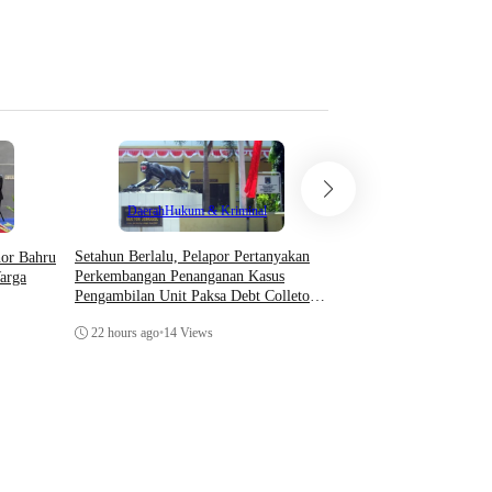
Wednesday, 29 April 20
Teknologi
Daerah
Hukum & Kriminal
Asosiasi AI Bekali Apa
Setahun Berlalu, Pelapor Pertanyakan
hor Bahru
Optimalkan Kecerdasan
Perkembangan Penanganan Kasus
arga
Dukung Kinerja
Pengambilan Unit Paksa Debt Colletor
Di Polsek Jonggol
Thursday, 6 August 202
22 hours ago
•
14 Views