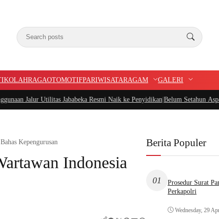
TIK
OLAHRAGA
OTOMOTIF
PARIWISATA
RAGAM
GALERI
r Utilitas Jababeka Resmi Naik ke Penyidikan
|
Belum Setahun Aspal Sudah Rus
Berita Populer
 Bahas Kepengurusan
Wartawan Indonesia
01
Prosedur Surat P
Perkapolri
Wednesday, 29 Apr