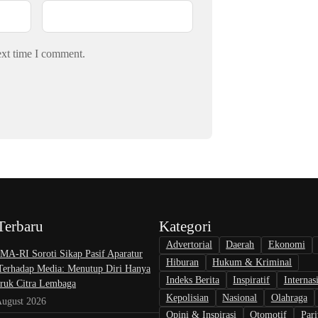
ext time I comment.
Terbaru
Kategori
Advertorial
Daerah
Ekonomi
A-RI Soroti Sikap Pasif Aparatur
Hiburan
Hukum & Kriminal
 Terhadap Media: Menutup Diri Hanya
Indeks Berita
Inspiratif
Internas
uk Citra Lembaga
Kepolisian
Nasional
Olahraga
August 2026
Opini & Inspirasi
Otomotif
Pari