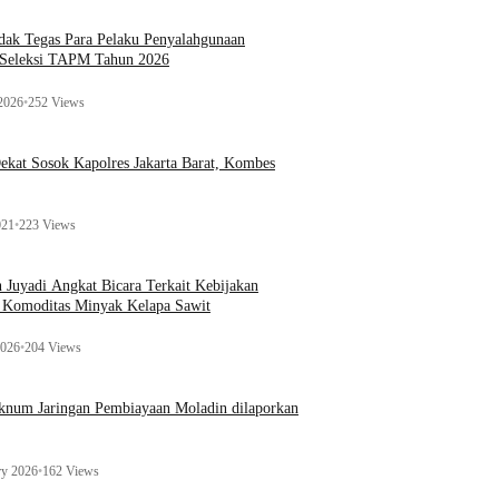
ak Tegas Para Pelaku Penyalahgunaan
 Seleksi TAPM Tahun 2026
 2026
•
252 Views
kat Sosok Kapolres Jakarta Barat, Kombes
021
•
223 Views
n Juyadi Angkat Bicara Terkait Kebijakan
u Komoditas Minyak Kelapa Sawit
2026
•
204 Views
Oknum Jaringan Pembiayaan Moladin dilaporkan
ry 2026
•
162 Views