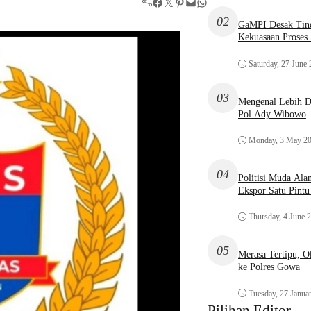
Facebook
Twitter
Pinterest
Mail
WhatsApp
02
GaMPI Desak Tind
Kekuasaan Proses
Saturday, 27 June
03
Mengenal Lebih De
Pol Ady Wibowo
Monday, 3 May 2
04
Politisi Muda Ala
Ekspor Satu Pint
Thursday, 4 June 
05
Merasa Tertipu, 
ke Polres Gowa
Tuesday, 27 Janua
Pilihan Editor