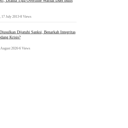
ff, Drama Tiga Overtime Warnai Duel Bulls
 17 July 2013
•
8 Views
iusulkan Dijatuhi Sanksi, Benarkah Integritas
edang Krisis?
1 August 2026
•
6 Views