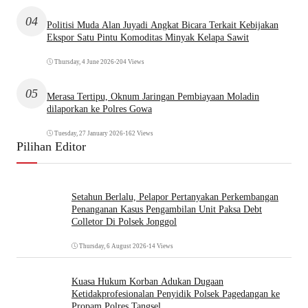
04
Politisi Muda Alan Juyadi Angkat Bicara Terkait Kebijakan
Ekspor Satu Pintu Komoditas Minyak Kelapa Sawit
Thursday, 4 June 2026
•
204 Views
05
Merasa Tertipu, Oknum Jaringan Pembiayaan Moladin
dilaporkan ke Polres Gowa
Tuesday, 27 January 2026
•
162 Views
Pilihan Editor
Setahun Berlalu, Pelapor Pertanyakan Perkembangan
Penanganan Kasus Pengambilan Unit Paksa Debt
Colletor Di Polsek Jonggol
Thursday, 6 August 2026
•
14 Views
Kuasa Hukum Korban Adukan Dugaan
Ketidakprofesionalan Penyidik Polsek Pagedangan ke
Propam Polres Tangsel