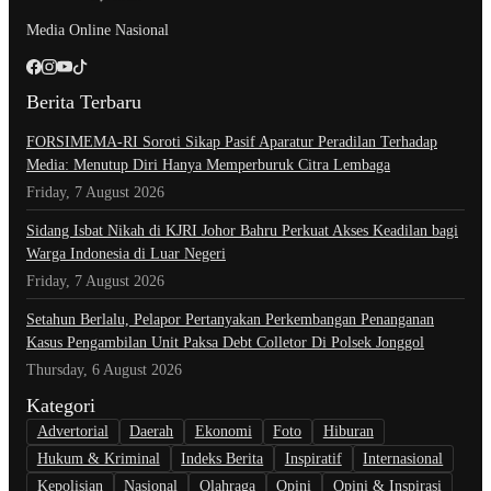
Media Online Nasional
Berita Terbaru
​FORSIMEMA-RI Soroti Sikap Pasif Aparatur Peradilan Terhadap
Media: Menutup Diri Hanya Memperburuk Citra Lembaga
Friday, 7 August 2026
Sidang Isbat Nikah di KJRI Johor Bahru Perkuat Akses Keadilan bagi
Warga Indonesia di Luar Negeri
Friday, 7 August 2026
Setahun Berlalu, Pelapor Pertanyakan Perkembangan Penanganan
Kasus Pengambilan Unit Paksa Debt Colletor Di Polsek Jonggol
Thursday, 6 August 2026
Kategori
Advertorial
Daerah
Ekonomi
Foto
Hiburan
Hukum & Kriminal
Indeks Berita
Inspiratif
Internasional
Kepolisian
Nasional
Olahraga
Opini
Opini & Inspirasi