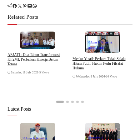
Facebook
Twitter
Pinterest
Mail
WhatsApp
Related Posts
Hukum & Kriminal
Indeks Berita
Indeks Berita
APJATI : Dua Tahun Transformasi
D
Menko Yusril: Perkara Tidak Selalu
KP2MI, Perbaikan Kinerja Belum
k
Hitam Putih, Hakim Perlu Filsafat
Terasa
A
Hukum
I
Saturday, 18 July 2026
•
5 Views
Wednesday, 8 July 2026
•
10 Views
Latest Posts
Internasional
Hukum & Kriminal