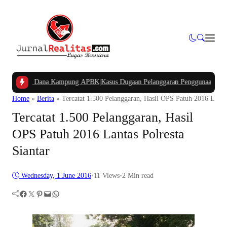
Potongan Dana Kampung APBK
|
Kasus Dugaan Pelanggaran Penggunaan Jalur Uti
Home
»
Berita
»
Tercatat 1.500 Pelanggaran, Hasil OPS Patuh 2016 Lantas
Tercatat 1.500 Pelanggaran, Hasil
OPS Patuh 2016 Lantas Polresta
Siantar
Wednesday, 1 June 2016
•
11
Views
•
2 Min read
Facebook
Twitter
Pinterest
Mail
WhatsApp