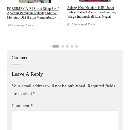
S
Sidang Isbat Nikah di KJRI Johor
​FORSIMEMA-RI Soroti Sikap Pasif
P
Bahru Perkuat Akses Keadilan bagi
Aparatur Peradilan Terhadap Media:
P
Warga Indonesia di Luar Negeri
Menutup Diri Hanya Memperburuk
D
Citra Lembaga
16 hours ago
•
1 Views
16 hours ago
•
7 Views
Comment
Leave A Reply
Your email address will not be published.
Required fields
are marked
*
Comment
*