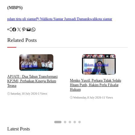
(MBPS)
pdam tirta uli siantar
Pj Walikota Siantar Jumsadi Damanik
walikota siantar
Facebook
Twitter
Pinterest
Mail
WhatsApp
Related Posts
Hukum & Kriminal
Indeks Berita
Indeks Berita
APJATI : Dua Tahun Transformasi
D
Menko Yusril: Perkara Tidak Selalu
KP2MI, Perbaikan Kinerja Belum
k
Hitam Putih, Hakim Perlu Filsafat
Terasa
A
Hukum
I
Saturday, 18 July 2026
•
5 Views
Wednesday, 8 July 2026
•
11 Views
Latest Posts