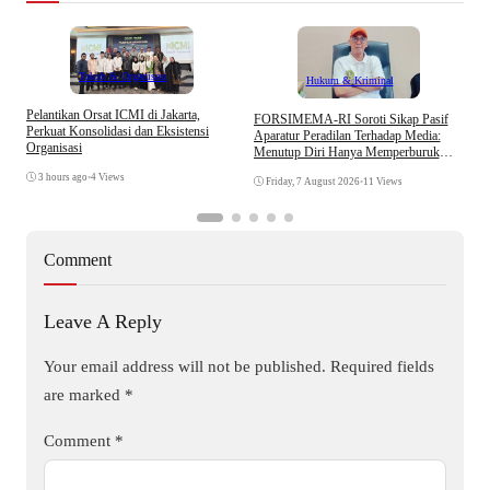
Tokoh & Organisasi
Hukum & Kriminal
Pelantikan Orsat ICMI di Jakarta,
S
​FORSIMEMA-RI Soroti Sikap Pasif
Perkuat Konsolidasi dan Eksistensi
B
Aparatur Peradilan Terhadap Media:
Organisasi
W
Menutup Diri Hanya Memperburuk
Citra Lembaga
3 hours ago
•
4 Views
Friday, 7 August 2026
•
11 Views
Comment
Leave A Reply
Your email address will not be published.
Required fields
are marked
*
Comment
*