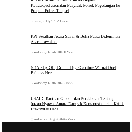
Kuasa Hukum Korban Adukan Dugaan
Ketidakprofesionalan Penyidik Polsek Pagedangan ke
Propam Polres Tangsel
Friday, 31 July 2026
•
10 Views
KPI Sesalkan Acara Sahur & Buka Puasa Didominasi
Acara Lawakan
Wednesday, 17 July 2013
•
10 Views
NBA Play Off, Drama Tiga Overtime Warnai Duel
Bulls vs Nets
Wednesday, 17 July 2013
•
9 Views
USAID, Bantuan Global, dan Perdebatan Tentang
Jutaan Nyawa: Antara Dampak Kemanusiaan dan Kritik
Efektivitas Dana
Wednesday, 5 August 2026
•
7 Views