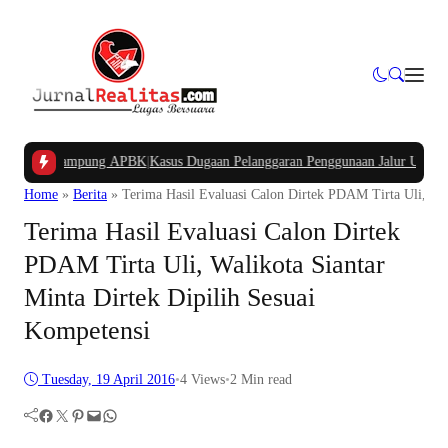
Dana Kampung APBK
|
Kasus Dugaan Pelanggaran Penggunaan Jalur Utilitas Jaba
Home
»
Berita
»
Terima Hasil Evaluasi Calon Dirtek PDAM Tirta Uli, Wal
Terima Hasil Evaluasi Calon Dirtek
PDAM Tirta Uli, Walikota Siantar
Minta Dirtek Dipilih Sesuai
Kompetensi
Tuesday, 19 April 2016
•
4
Views
•
2 Min read
Facebook
Twitter
Pinterest
Mail
WhatsApp