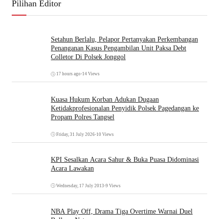
Pilihan Editor
Setahun Berlalu, Pelapor Pertanyakan Perkembangan
Penanganan Kasus Pengambilan Unit Paksa Debt
Colletor Di Polsek Jonggol
17 hours ago
•
14 Views
Kuasa Hukum Korban Adukan Dugaan
Ketidakprofesionalan Penyidik Polsek Pagedangan ke
Propam Polres Tangsel
Friday, 31 July 2026
•
10 Views
KPI Sesalkan Acara Sahur & Buka Puasa Didominasi
Acara Lawakan
Wednesday, 17 July 2013
•
9 Views
NBA Play Off, Drama Tiga Overtime Warnai Duel