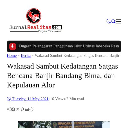
Kasus Dugaan Pelanggaran Penggunaan Jalur Utilitas Jababeka Resmi Naik ke 
Home
»
Berita
»
Wakasad Sambut Kedatangan Satgas Bencana Banjir Ban
Wakasad Sambut Kedatangan Satgas
Bencana Banjir Bandang Bima, dan
Kepulauan Alor
Tuesday, 11 May 2021
•
16
Views
•
2 Min read
Facebook
Twitter
Pinterest
Mail
WhatsApp