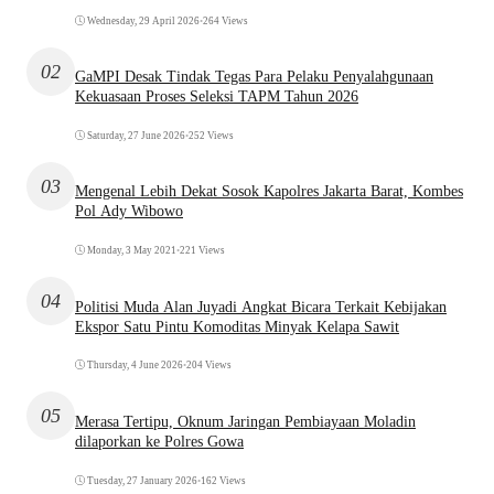
Wednesday, 29 April 2026
•
264 Views
02
GaMPI Desak Tindak Tegas Para Pelaku Penyalahgunaan
Kekuasaan Proses Seleksi TAPM Tahun 2026
Saturday, 27 June 2026
•
252 Views
03
Mengenal Lebih Dekat Sosok Kapolres Jakarta Barat, Kombes
Pol Ady Wibowo
Monday, 3 May 2021
•
221 Views
04
Politisi Muda Alan Juyadi Angkat Bicara Terkait Kebijakan
Ekspor Satu Pintu Komoditas Minyak Kelapa Sawit
Thursday, 4 June 2026
•
204 Views
05
Merasa Tertipu, Oknum Jaringan Pembiayaan Moladin
dilaporkan ke Polres Gowa
Tuesday, 27 January 2026
•
162 Views