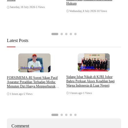
A
Hukum
I
Saturday, 18 July 2026
•
5 Views
Wednesday, 8 July 2026
•
10 Views
Latest Posts
Internasional
Hukum & Kriminal
S
Sidang Isbat Nikah di KJRI Johor
​FORSIMEMA-RI Soroti Sikap Pasif
P
Bahru Perkuat Akses Keadilan bagi
Aparatur Peradilan Terhadap Media:
P
Warga Indonesia di Luar Negeri
Menutup Diri Hanya Memperburuk
D
Citra Lembaga
1 hours ago
•
1 Views
1 hours ago
•
5 Views
Comment