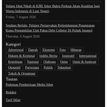
Sidang Isbat Nikah di KJRI Johor Bahru Perkuat Akses Keadilan bagi
Warga Indonesia di Luar Negeri
Friday, 7 August 2026
Setahun Berlalu, Pelapor Pertanyakan Perkembangan Penanganan
Kasus Pengambilan Unit Paksa Debt Colletor Di Polsek Jonggol
Thursday, 6 August 2026
Kategori
Advertorial
Daerah
Ekonomi
Foto
Hiburan
Hukum & Kriminal
Indeks Berita
Inspiratif
Internasional
Kepolisian
Nasional
Olahraga
Opini
Opini & Inspirasi
Otomotif
Pariwisata
Politik
Teknologi
Tokoh & Organisasi
Tautan
Pedoman Pemberitaan Media Siber
Redaksi
Tarif Iklan