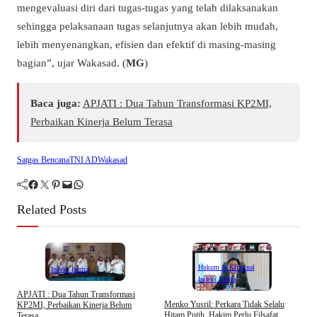
mengevaluasi diri dari tugas-tugas yang telah dilaksanakan
sehingga pelaksanaan tugas selanjutnya akan lebih mudah,
lebih menyenangkan, efisien dan efektif di masing-masing
bagian”, ujar Wakasad. (
MG
)
Baca juga:
APJATI : Dua Tahun Transformasi KP2MI,
Perbaikan Kinerja Belum Terasa
Satgas Bencana
TNI AD
Wakasad
Facebook
Twitter
Pinterest
Mail
WhatsApp
Related Posts
Hukum & Kriminal
Indeks Berita
Indeks Berita
APJATI : Dua Tahun Transformasi
D
Menko Yusril: Perkara Tidak Selalu
KP2MI, Perbaikan Kinerja Belum
k
Hitam Putih, Hakim Perlu Filsafat
Terasa