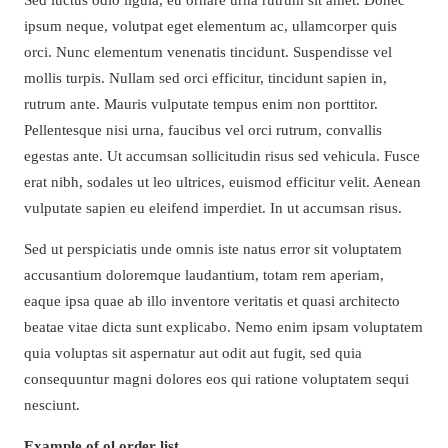
ipsum neque, volutpat eget elementum ac, ullamcorper quis
orci. Nunc elementum venenatis tincidunt. Suspendisse vel
mollis turpis. Nullam sed orci efficitur, tincidunt sapien in,
rutrum ante. Mauris vulputate tempus enim non porttitor.
Pellentesque nisi urna, faucibus vel orci rutrum, convallis
egestas ante. Ut accumsan sollicitudin risus sed vehicula. Fusce
erat nibh, sodales ut leo ultrices, euismod efficitur velit. Aenean
vulputate sapien eu eleifend imperdiet. In ut accumsan risus.
Sed ut perspiciatis unde omnis iste natus error sit voluptatem
accusantium doloremque laudantium, totam rem aperiam,
eaque ipsa quae ab illo inventore veritatis et quasi architecto
beatae vitae dicta sunt explicabo. Nemo enim ipsam voluptatem
quia voluptas sit aspernatur aut odit aut fugit, sed quia
consequuntur magni dolores eos qui ratione voluptatem sequi
nesciunt.
Example of ol order list