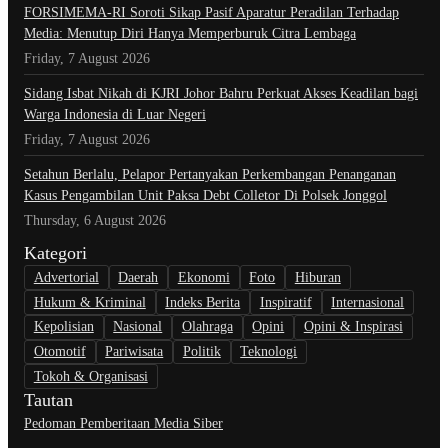
​FORSIMEMA-RI Soroti Sikap Pasif Aparatur Peradilan Terhadap
Media: Menutup Diri Hanya Memperburuk Citra Lembaga
Friday, 7 August 2026
Sidang Isbat Nikah di KJRI Johor Bahru Perkuat Akses Keadilan bagi
Warga Indonesia di Luar Negeri
Friday, 7 August 2026
Setahun Berlalu, Pelapor Pertanyakan Perkembangan Penanganan
Kasus Pengambilan Unit Paksa Debt Colletor Di Polsek Jonggol
Thursday, 6 August 2026
Kategori
Advertorial
Daerah
Ekonomi
Foto
Hiburan
Hukum & Kriminal
Indeks Berita
Inspiratif
Internasional
Kepolisian
Nasional
Olahraga
Opini
Opini & Inspirasi
Otomotif
Pariwisata
Politik
Teknologi
Tokoh & Organisasi
Tautan
Pedoman Pemberitaan Media Siber