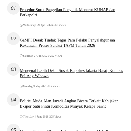
01
Prosedur Surat Panggilan Penyidik Menurut KUHAP dan
Perkapolri
Wednesday, 29 April 2026
•
268 Views
02
GaMPI Desak Tindak Tegas Para Pelaku Penyalahgunaan
Kekuasaan Proses Seleksi TAPM Tahun 2026
Saturday, 27 June 2026
•
252 Views
03
Mengenal Lebih Dekat Sosok Kapolres Jakarta Barat, Kombes
Pol Ady Wibowo
Monday, 3 May 2021
•
225 Views
04
Politisi Muda Alan Juyadi Angkat Bicara Terkait Kebijakan
Ekspor Satu Pintu Komoditas Minyak Kelapa Sawit
Thursday, 4 June 2026
•
205 Views
05