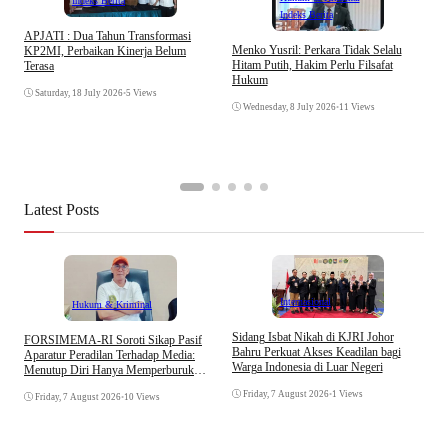
Indeks Berita
Indeks Berita
APJATI : Dua Tahun Transformasi
D
Menko Yusril: Perkara Tidak Selalu
KP2MI, Perbaikan Kinerja Belum
k
Hitam Putih, Hakim Perlu Filsafat
Terasa
A
Hukum
I
Saturday, 18 July 2026
•
5 Views
Wednesday, 8 July 2026
•
11 Views
Latest Posts
Internasional
Hukum & Kriminal
S
Sidang Isbat Nikah di KJRI Johor
​FORSIMEMA-RI Soroti Sikap Pasif
P
Bahru Perkuat Akses Keadilan bagi
Aparatur Peradilan Terhadap Media:
P
Warga Indonesia di Luar Negeri
Menutup Diri Hanya Memperburuk
D
Citra Lembaga
Friday, 7 August 2026
•
1 Views
Friday, 7 August 2026
•
10 Views