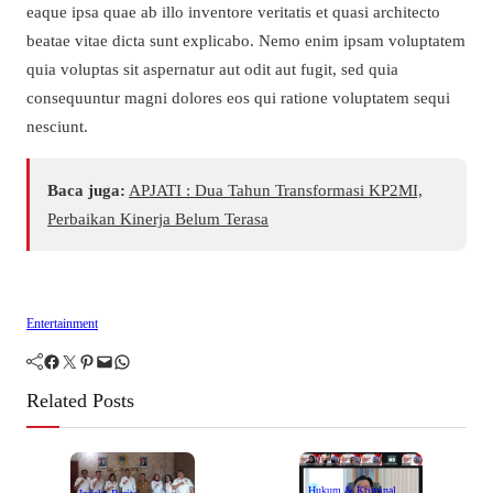
eaque ipsa quae ab illo inventore veritatis et quasi architecto
beatae vitae dicta sunt explicabo. Nemo enim ipsam voluptatem
quia voluptas sit aspernatur aut odit aut fugit, sed quia
consequuntur magni dolores eos qui ratione voluptatem sequi
nesciunt.
Baca juga:
APJATI : Dua Tahun Transformasi KP2MI,
Perbaikan Kinerja Belum Terasa
Entertainment
Facebook
Twitter
Pinterest
Mail
WhatsApp
Related Posts
Hukum & Kriminal