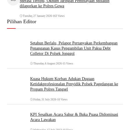
Merasa Tertipu, Oknum Jaringan Pembiayaan Moladin
dilaporkan ke Polres Gowa
Tuesday, 27 January 2026
•
163 Views
Pilihan Editor
Setahun Berlalu, Pelapor Pertanyakan Perkembangan
Penanganan Kasus Pengambilan Unit Paksa Debt
Colletor Di Polsek Jonggol
Thursday, 6 August 2026
•
15 Views
Kuasa Hukum Korban Adukan Dugaan
Ketidakprofesionalan Penyidik Polsek Pagedangan ke
Propam Polres Tangsel
Friday, 31 July 2026
•
10 Views
KPI Sesalkan Acara Sahur & Buka Puasa Didominasi
Acara Lawakan
Wednesday, 17 July 2013
•
10 Views