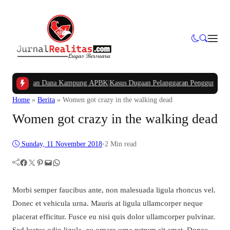
 Potongan Dana Kampung APBK
|
Kasus Dugaan Pelanggaran Penggunaan Jalur Ut
Home
»
Berita
»
Women got crazy in the walking dead
Women got crazy in the walking dead
Sunday, 11 November 2018
•
2 Min read
Facebook
Twitter
Pinterest
Mail
WhatsApp
Morbi semper faucibus ante, non malesuada ligula rhoncus vel.
Donec et vehicula urna. Mauris at ligula ullamcorper neque
placerat efficitur. Fusce eu nisi quis dolor ullamcorper pulvinar.
Sed luctus odio ligula, eu ornare urna rutrum sit amet. Donec