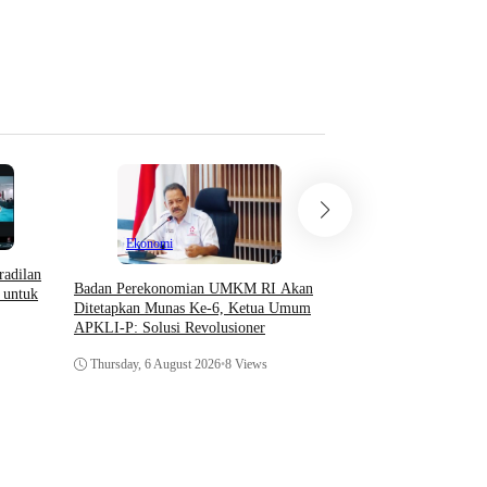
Menurut KUHAP dan Pe
Wednesday, 29 April 20
Ekonomi
radilan
Badan Perekonomian UMKM RI Akan
 untuk
Opini
Ditetapkan Munas Ke-6, Ketua Umum
APKLI-P: Solusi Revolusioner
Teori Sosial Denny JA 
Thursday, 6 August 2026
•
8 Views
Demonstrasi Yang Beru
Kerusuhan
Thursday, 6 August 202