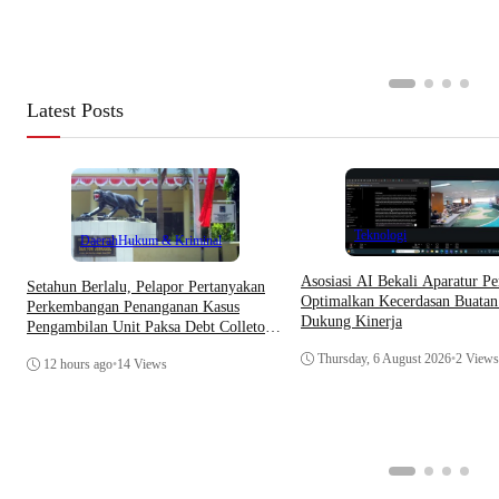
Latest Posts
Teknologi
Daerah
Hukum & Kriminal
Asosiasi AI Bekali Aparatur Pe
Setahun Berlalu, Pelapor Pertanyakan
Optimalkan Kecerdasan Buatan
Perkembangan Penanganan Kasus
Dukung Kinerja
Pengambilan Unit Paksa Debt Colletor
Di Polsek Jonggol
Thursday, 6 August 2026
•
2 Views
12 hours ago
•
14 Views