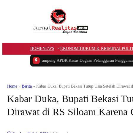
HOME
NEWS
EKONOMI
HUKUM & KRIMINAL
POLI
tongan Dana Kampung APBK
|
Kasus Dugaan Pelanggaran Penggunaan Jalur Utili
Home
»
Berita
»
Kabar Duka, Bupati Bekasi Tutup Usia Setelah Dirawat 
Kabar Duka, Bupati Bekasi Tut
Dirawat di RS Siloam Karena 