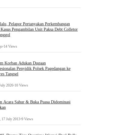
lalu, Pelapor Pertanyakan Perkembangan
Kasus Pengambilan Unit Paksa Debt Colletor
onggol
go
•
14 Views
um Korban Adukan Dugaan
esionalan Penyidik Polsek Pagedangan ke
es Tangsel
July 2026
•
10 Views
an Acara Sahur & Buka Puasa Didominasi
kan
 17 July 2013
•
9 Views