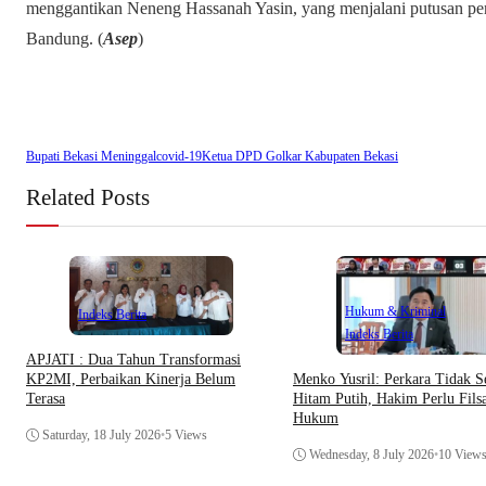
menggantikan Neneng Hassanah Yasin, yang menjalani putusan pen
Bandung. (
Asep
)
Bupati Bekasi Meninggal
covid-19
Ketua DPD Golkar Kabupaten Bekasi
Related Posts
Hukum & Kriminal
Indeks Berita
Indeks Berita
APJATI : Dua Tahun Transformasi
Menko Yusril: Perkara Tidak S
KP2MI, Perbaikan Kinerja Belum
Hitam Putih, Hakim Perlu Filsa
Terasa
Hukum
Saturday, 18 July 2026
•
5 Views
Wednesday, 8 July 2026
•
10 View