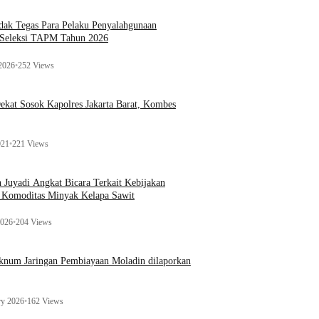
ak Tegas Para Pelaku Penyalahgunaan
 Seleksi TAPM Tahun 2026
 2026
•
252 Views
kat Sosok Kapolres Jakarta Barat, Kombes
021
•
221 Views
n Juyadi Angkat Bicara Terkait Kebijakan
u Komoditas Minyak Kelapa Sawit
2026
•
204 Views
Oknum Jaringan Pembiayaan Moladin dilaporkan
ry 2026
•
162 Views