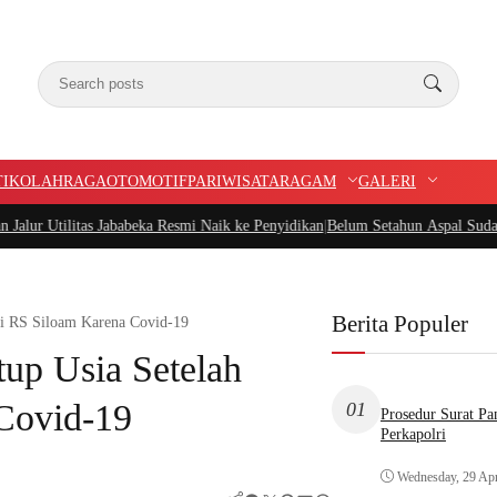
TIK
OLAHRAGA
OTOMOTIF
PARIWISATA
RAGAM
GALERI
tas Jababeka Resmi Naik ke Penyidikan
|
Belum Setahun Aspal Sudah Rusak, Ke
Berita Populer
di RS Siloam Karena Covid-19
up Usia Setelah
Covid-19
01
Prosedur Surat P
Perkapolri
Wednesday, 29 Apr