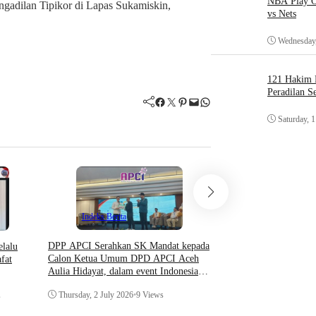
NBA Play O
gadilan Tipikor di Lapas Sukamiskin,
vs Nets
Wednesday,
121 Hakim D
Peradilan S
Facebook
Twitter
Pinterest
Mail
WhatsApp
Saturday, 
Indeks Berita
DPP APCI Serahkan SK Mandat kepada
elalu
Calon Ketua Umum DPD APCI Aceh
fat
Hukum & Krimin
Aulia Hidayat, dalam event Indonesia
Indeks Berita
Coaching Conference 2026
Thursday, 2 July 2026
•
9 Views
s
Prosedur Surat Panggil