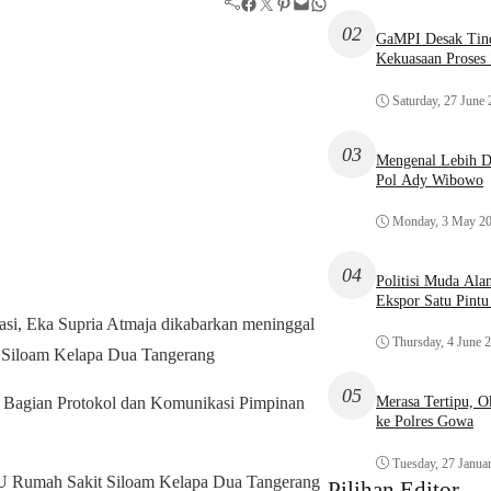
Facebook
Twitter
Pinterest
Mail
WhatsApp
02
GaMPI Desak Tind
Kekuasaan Proses
Saturday, 27 June
03
Mengenal Lebih De
Pol Ady Wibowo
Monday, 3 May 2
04
Politisi Muda Ala
Ekspor Satu Pint
si, Eka Supria Atmaja dikabarkan meninggal
Thursday, 4 June 
S Siloam Kelapa Dua Tangerang
05
a Bagian Protokol dan Komunikasi Pimpinan
Merasa Tertipu, 
ke Polres Gowa
Tuesday, 27 Janua
CU Rumah Sakit Siloam Kelapa Dua Tangerang
Pilihan Editor