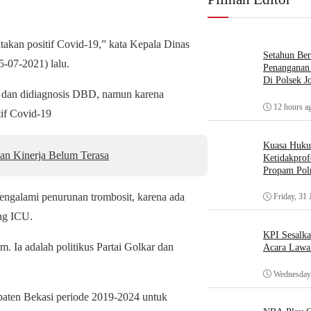
takan positif Covid-19,” kata Kepala Dinas
Setahun Ber
-07-2021) lalu.
Penanganan 
Di Polsek J
 dan didiagnosis DBD, namun karena
12 hours a
tif Covid-19
Kuasa Huk
an Kinerja Belum Terasa
Ketidakprof
Propam Polr
 mengalami penurunan trombosit, karena ada
Friday, 31 
ang ICU.
KPI Sesalk
m. Ia adalah politikus Partai Golkar dan
Acara Lawa
Wednesday,
paten Bekasi periode 2019-2024 untuk