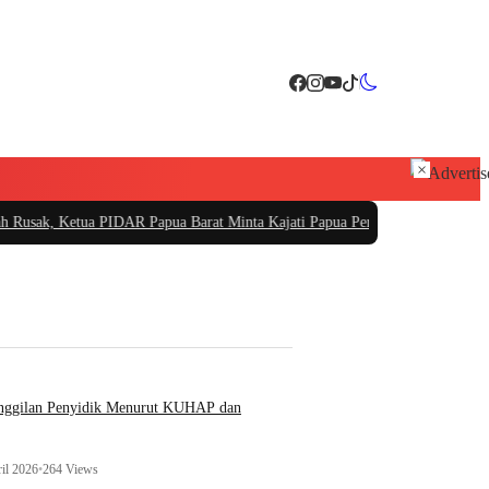
×
tua PIDAR Papua Barat Minta Kajati Papua Periksa PT. Fajar Papua
|
PT Sarana
anggilan Penyidik Menurut KUHAP dan
il 2026
•
264 Views