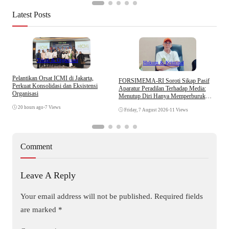
Latest Posts
Tokoh & Organisasi
Hukum & Kriminal
Pelantikan Orsat ICMI di Jakarta,
S
​FORSIMEMA-RI Soroti Sikap Pasif
Perkuat Konsolidasi dan Eksistensi
B
Aparatur Peradilan Terhadap Media:
Organisasi
W
Menutup Diri Hanya Memperburuk
Citra Lembaga
20 hours ago
•
7 Views
Friday, 7 August 2026
•
11 Views
Comment
Leave A Reply
Your email address will not be published.
Required fields
are marked
*