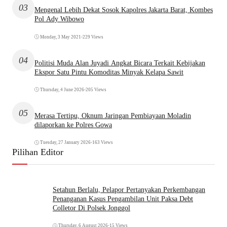
03
Mengenal Lebih Dekat Sosok Kapolres Jakarta Barat, Kombes
Pol Ady Wibowo
Monday, 3 May 2021
•
229 Views
04
Politisi Muda Alan Juyadi Angkat Bicara Terkait Kebijakan
Ekspor Satu Pintu Komoditas Minyak Kelapa Sawit
Thursday, 4 June 2026
•
205 Views
05
Merasa Tertipu, Oknum Jaringan Pembiayaan Moladin
dilaporkan ke Polres Gowa
Tuesday, 27 January 2026
•
163 Views
Pilihan Editor
Setahun Berlalu, Pelapor Pertanyakan Perkembangan
Penanganan Kasus Pengambilan Unit Paksa Debt
Colletor Di Polsek Jonggol
Thursday, 6 August 2026
•
15 Views