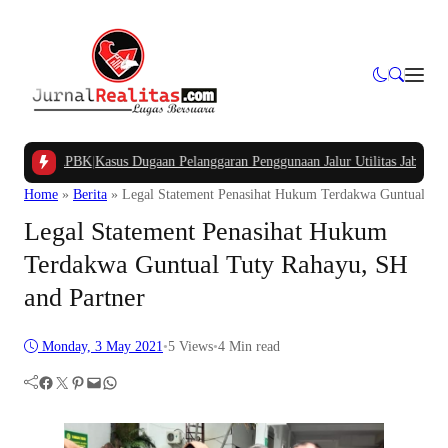
ng APBK
|
Kasus Dugaan Pelanggaran Penggunaan Jalur Utilitas Jababeka Resmi 
Home
»
Berita
»
Legal Statement Penasihat Hukum Terdakwa Guntual Tut
Legal Statement Penasihat Hukum
Terdakwa Guntual Tuty Rahayu, SH
and Partner
Monday, 3 May 2021
•
5
Views
•
4 Min read
Facebook
Twitter
Pinterest
Mail
WhatsApp