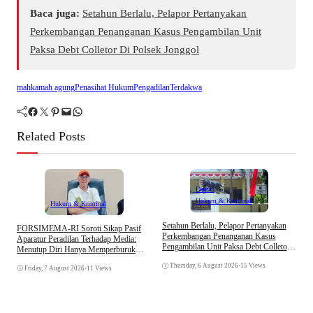
Baca juga:
Setahun Berlalu, Pelapor Pertanyakan
Perkembangan Penanganan Kasus Pengambilan Unit
Paksa Debt Colletor Di Polsek Jonggol
mahkamah agung
Penasihat Hukum
Pengadilan
Terdakwa
Facebook
Twitter
Pinterest
Mail
WhatsApp
Related Posts
Daerah
Hukum & Kriminal
Hukum & Kriminal
D
Setahun Berlalu, Pelapor Pertanyakan
​FORSIMEMA-RI Soroti Sikap Pasif
B
Perkembangan Penanganan Kasus
Aparatur Peradilan Terhadap Media:
K
Pengambilan Unit Paksa Debt Colletor
Menutup Diri Hanya Memperburuk
Di Polsek Jonggol
Citra Lembaga
Thursday, 6 August 2026
•
15 Views
Friday, 7 August 2026
•
11 Views