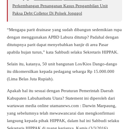
Perkembangan Penanganan Kasus Pengambilan Unit
Paksa Debt Colletor Di Polsek Jonggol
“Mengapa parit drainase yang sudah dibangun sedemikian rupa
dengan menggunakan APBD Labura ditutup? Padahal dengan
ditutupnya parit dapat menyebabkan banjir di area Pasar
apabila hujan turun,” kata Sahbudi selaku Sekretaris HIPPAK.
Selain itu, katanya, 50 unit bangunan Los/Kios Dango-dango
itu dikomersilkan kepada pedagang seharga Rp 15.000.000
(Lima Belas Juta Rupiah).
Apakah hal itu sesuai dengan Peraturan Pemerintah Daerah
Kabupaten Labuhanbatu Utara? Statement ini diperoleh dari
wartawan media online utamanews.com : Darwin Marpaung,
yang sebelumnya telah mewawancarai dan mengkonfirmasi
langsung kepada pihak HIPPAK, dalam hal ini Sahbudi selaku
Sekretaris HIPPAK di ruang kerjanya, Kamis (3/3/2016).