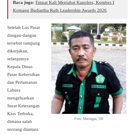
Baca juga:
Empat Kali Menjabat Kapolres, Kombes I
Komang Budiartha Raih Leadership Awards 2026
Setelah Los Pasar
dangau-dangau
tersebut rampung
dikerjakan,
selanjutnya
Kepala Dinas
Pasar Kebersihan
dan Pertamanan
Labura
mengeluarkan
Surat Keterangan
Kios Terbuka,
Foto: Maringan, SH
dimana salah
seorang diantara