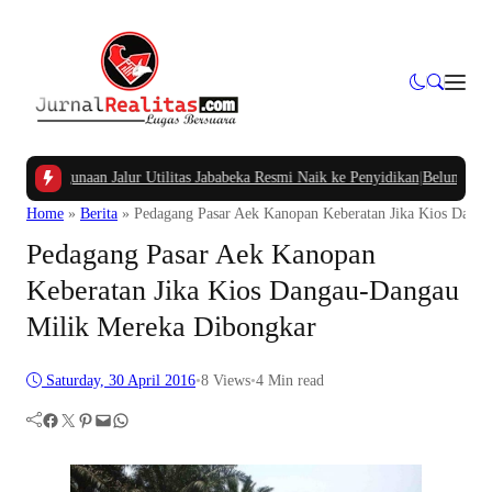
naan Jalur Utilitas Jababeka Resmi Naik ke Penyidikan
|
Belum Setahun Aspal 
Home
»
Berita
»
Pedagang Pasar Aek Kanopan Keberatan Jika Kios Dang
Pedagang Pasar Aek Kanopan
Keberatan Jika Kios Dangau-Dangau
Milik Mereka Dibongkar
Saturday, 30 April 2016
•
8
Views
•
4 Min read
Facebook
Twitter
Pinterest
Mail
WhatsApp