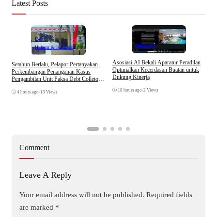
Latest Posts
Daerah
Teknologi
Hukum & Kriminal
Asosiasi AI Bekali Aparatur Peradilan
Setahun Berlalu, Pelapor Pertanyakan
B
Optimalkan Kecerdasan Buatan untuk
Perkembangan Penanganan Kasus
D
Dukung Kinerja
Pengambilan Unit Paksa Debt Colletor
A
Di Polsek Jonggol
18 hours ago
•
2 Views
4 hours ago
•
13 Views
Comment
Leave A Reply
Your email address will not be published.
Required fields
are marked
*