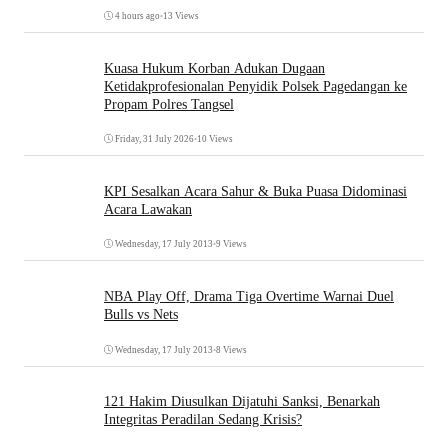
4 hours ago
•
13 Views
Kuasa Hukum Korban Adukan Dugaan
Ketidakprofesionalan Penyidik Polsek Pagedangan ke
Propam Polres Tangsel
Friday, 31 July 2026
•
10 Views
KPI Sesalkan Acara Sahur & Buka Puasa Didominasi
Acara Lawakan
Wednesday, 17 July 2013
•
9 Views
NBA Play Off, Drama Tiga Overtime Warnai Duel
Bulls vs Nets
Wednesday, 17 July 2013
•
8 Views
121 Hakim Diusulkan Dijatuhi Sanksi, Benarkah
Integritas Peradilan Sedang Krisis?