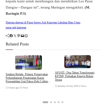
kepada kami untuk membangun dan mendirikan Los Pasar
Dangau—Dangau ini”, terang Maringan mengakhiri.
(M.
Baringin P.S)
Dangau-dangau di Pasar Inpres Aek Kanopan Labuhan Batu Utara
pasar aek kanopan
Facebook
Twitter
Pinterest
Mail
WhatsApp
Related Posts
Daerah
Indeks Berita
Hukum & Kriminal
APJATI : Dua Tahun Transformasi
Setahun Berlalu, Pelapor Pertanyakan
KP2MI, Perbaikan Kinerja Belum
Perkembangan Penanganan Kasus
Terasa
Pengambilan Unit Paksa Debt Colletor
E
Di Polsek Jonggol
I
Saturday, 18 July 2026
•
5 Views
4 hours ago
•
13 Views
A