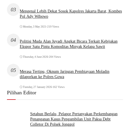
03
Mengenal Lebih Dekat Sosok Kapolres Jakarta Barat, Kombes
Pol Ady Wibowo
Monday, 3 May 2021
•
219 Views
04
Politisi Muda Alan Juyadi Angkat Bicara Terkait Kebijakan
Ekspor Satu Pintu Komoditas Minyak Kelapa Sawit
Thursday, 4 June 2026
•
204 Views
05
Merasa Tertipu, Oknum Jaringan Pembiayaan Moladin
dilaporkan ke Polres Gowa
Tuesday, 27 January 2026
•
162 Views
Pilihan Editor
Setahun Berlalu, Pelapor Pertanyakan Perkembangan
Penanganan Kasus Pengambilan Unit Paksa Debt
Colletor Di Polsek Jonggol