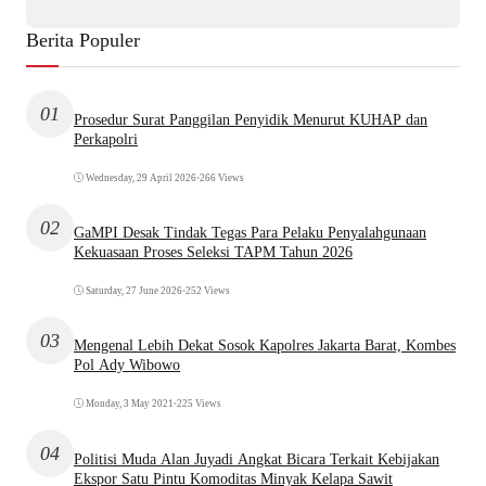
Berita Populer
01
Prosedur Surat Panggilan Penyidik Menurut KUHAP dan
Perkapolri
Wednesday, 29 April 2026
•
266 Views
02
GaMPI Desak Tindak Tegas Para Pelaku Penyalahgunaan
Kekuasaan Proses Seleksi TAPM Tahun 2026
Saturday, 27 June 2026
•
252 Views
03
Mengenal Lebih Dekat Sosok Kapolres Jakarta Barat, Kombes
Pol Ady Wibowo
Monday, 3 May 2021
•
225 Views
04
Politisi Muda Alan Juyadi Angkat Bicara Terkait Kebijakan
Ekspor Satu Pintu Komoditas Minyak Kelapa Sawit