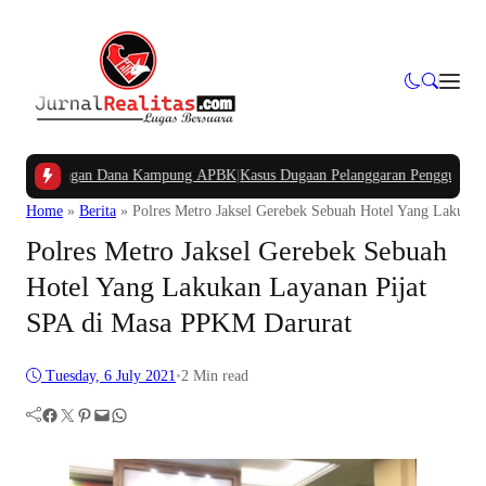
n Potongan Dana Kampung APBK
|
Kasus Dugaan Pelanggaran Penggunaan Jalur U
Home
»
Berita
»
Polres Metro Jaksel Gerebek Sebuah Hotel Yang Lakuka
Polres Metro Jaksel Gerebek Sebuah
Hotel Yang Lakukan Layanan Pijat
SPA di Masa PPKM Darurat
Tuesday, 6 July 2021
•
2 Min read
Facebook
Twitter
Pinterest
Mail
WhatsApp