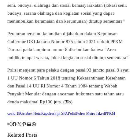
seni, budaya, olahraga dan sosial kemasyarakatan (lokasi seni,
budaya, sarana olahraga dan kegiatan sosial yang dapat
menimbulkan keramaian dan kerumunan) ditutup sementara”
Peraturan tersebut kemudian dijabarkan dalam Keputusan
Gubernur DKI Jakarta Nomor 875 tahun 2021 terkait PPKM
Darurat pada lampiran nomor 8 disebutkan bahwa “Area
publik, tempat wisata, lokasi kegiatan sosial ditutup sementara”
Polisi menjerat para pelaku dengan pasal 93 juncto pasal 9 ayat
1 UU Nomor 6 Tahun 2018 tentang Kekarantinaan Kesehatan
dan Pasal 14 UU RI Nomor 4 Tahun 1984 tentang Wabah
Penyakit Menular dengan ancaman hukuman satu tahun atau
denda maksimal Rp100 juta. (
Tio
)
covid-19
Gerebek Hotel
Kapolres
Pijit SPA
Polisi
Polres Metro Jaksel
PPKM
Facebook
Twitter
Pinterest
Mail
WhatsApp
Related Posts