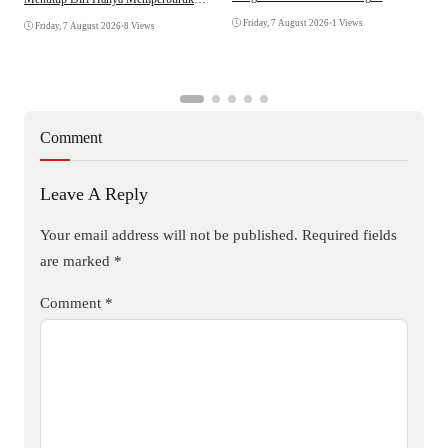
D
Citra Lembaga
Friday, 7 August 2026
•
1 Views
Friday, 7 August 2026
•
8 Views
Comment
Leave A Reply
Your email address will not be published.
Required fields
are marked
*
Comment
*