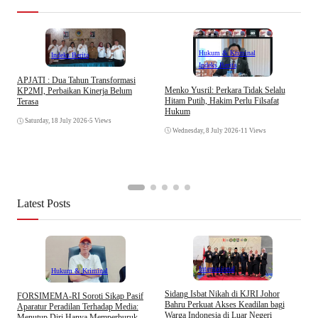
Hukum & Kriminal
Indeks Berita
Indeks Berita
APJATI : Dua Tahun Transformasi
D
Menko Yusril: Perkara Tidak Selalu
KP2MI, Perbaikan Kinerja Belum
k
Hitam Putih, Hakim Perlu Filsafat
Terasa
A
Hukum
I
Saturday, 18 July 2026
•
5 Views
Wednesday, 8 July 2026
•
11 Views
Latest Posts
Internasional
Hukum & Kriminal
S
Sidang Isbat Nikah di KJRI Johor
​FORSIMEMA-RI Soroti Sikap Pasif
P
Bahru Perkuat Akses Keadilan bagi
Aparatur Peradilan Terhadap Media:
P
Warga Indonesia di Luar Negeri
Menutup Diri Hanya Memperburuk