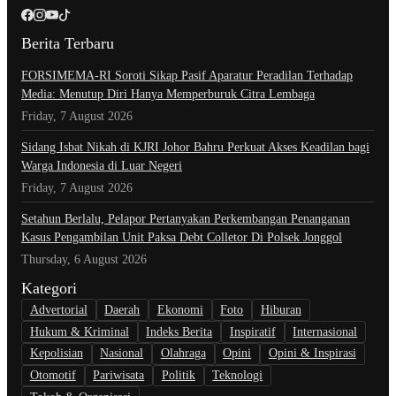
Berita Terbaru
​FORSIMEMA-RI Soroti Sikap Pasif Aparatur Peradilan Terhadap
Media: Menutup Diri Hanya Memperburuk Citra Lembaga
Friday, 7 August 2026
Sidang Isbat Nikah di KJRI Johor Bahru Perkuat Akses Keadilan bagi
Warga Indonesia di Luar Negeri
Friday, 7 August 2026
Setahun Berlalu, Pelapor Pertanyakan Perkembangan Penanganan
Kasus Pengambilan Unit Paksa Debt Colletor Di Polsek Jonggol
Thursday, 6 August 2026
Kategori
Advertorial
Daerah
Ekonomi
Foto
Hiburan
Hukum & Kriminal
Indeks Berita
Inspiratif
Internasional
Kepolisian
Nasional
Olahraga
Opini
Opini & Inspirasi
Otomotif
Pariwisata
Politik
Teknologi